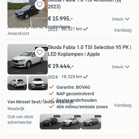
2023)
Bewaren
in
€ 15.995,-
Details
Mijn
Autobedrijf van de Grootevheen
Favorieten
86.321
km
2023
Vandaag
Amersfoort
Skoda Fabia 1.0 TSI Selection 95 PK |
LED Koplampen | Apple
Bewaren
in
€ 19.444,-
Details
Mijn
Favorieten
18.329
km
2024
Garantie: BOVAG
NAP gecontroleerd
Dealer onderhouden
Van Mossel Seat/Škoda Waalwijk
Vandaag
Alle milieu/emissie zones
Waalwijk
Ook van deze
adverteerder