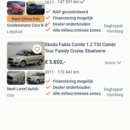
Favorieten
147.531
km
2017
NAP gecontroleerd
Financiering mogelijk
Navi Clima Pdc
Dealer onderhouden
Goldenstone Cars B.V.
Dagtopper
Alle milieu/emissie zones
Vandaag
Lelystad
Skoda Fabia Combi 1.2 TSI Combi
Tour Family Cruise Stoelverw
Bewaren
in
€ 3.850,-
Details
Mijn
Favorieten
172.441
km
2011
Financiering mogelijk
Dealer onderhouden
Next Level Auto's
Dagtopper
Alle milieu/emissie zones
Vandaag
Oss