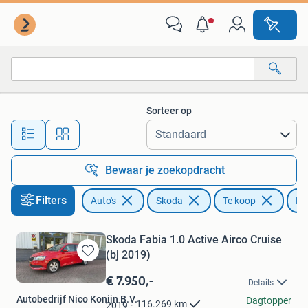
Skoda
Sorteer op
Alle afstanden…
Bewaar je zoekopdracht
Filters
Auto's
Skoda
Te koop
Fa
Skoda Fabia 1.0 Active Airco Cruise
(bj 2019)
Bewaren
in
€ 7.950,-
Details
Mijn
Autobedrijf Nico Konijn B.V.
Favorieten
Dagtopper
116.269
km
2019