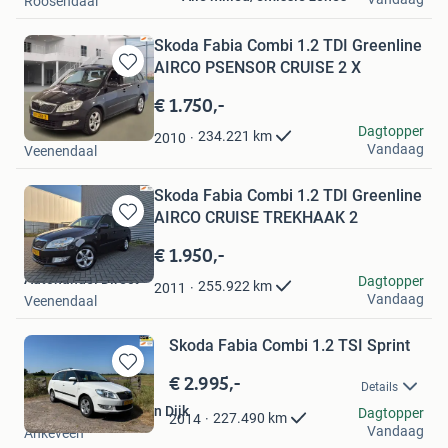
Roosendaal
Skoda Fabia Combi 1.2 TDI Greenline
AIRCO PSENSOR CRUISE 2 X
Bewaren
in
€ 1.750,-
Mijn
Autohandel Direct
Dagtopper
Favorieten
234.221
km
2010
Vandaag
Veenendaal
Skoda Fabia Combi 1.2 TDI Greenline
AIRCO CRUISE TREKHAAK 2
Bewaren
in
€ 1.950,-
Mijn
Autohandel Direct
Dagtopper
Favorieten
255.922
km
2011
Vandaag
Veenendaal
Skoda Fabia Combi 1.2 TSI Sprint
€ 2.995,-
Bewaren
Details
in
Autobedrijf Splint van Dijk
Dagtopper
Mijn
227.490
km
2014
Vandaag
Ankeveen
Favorieten