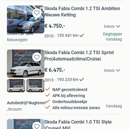
Skoda Fabia Combi 1.2 TSI Ambition
Nieuwe Ketting
Bewaren
in
€ 4.750,-
Details
Mijn
Uniek Car Sale
Favorieten
Dagtopper
155.941
km
2010
Vandaag
Nieuwegein
Skoda Fabia Combi 1.2 TSI Sprint
Pro|Automaat|clima|Cruise|
Bewaren
in
€ 6.475,-
Details
Mijn
Favorieten
193.233
km
2013
NAP gecontroleerd
APK bij aflevering
Onderhoudsboekje
Autobedrijf Nugteren
Vandaag
Alle milieu/emissie zones
Jirnsum
Skoda Fabia Combi 1.0 TSI Style
|Cruise|LMV|