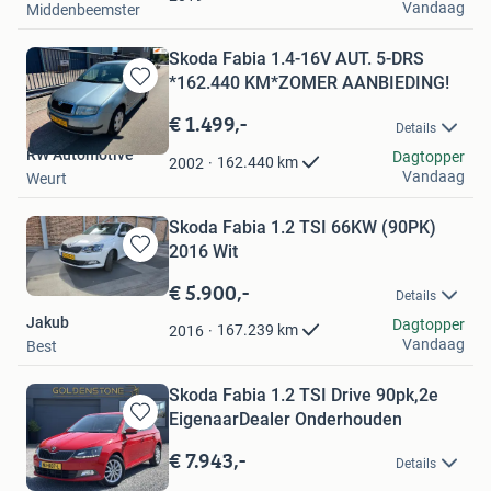
Vandaag
Middenbeemster
Skoda Fabia 1.4-16V AUT. 5-DRS
*162.440 KM*ZOMER AANBIEDING!
Bewaren
in
€ 1.499,-
Details
Mijn
RW Automotive
Favorieten
Dagtopper
162.440
km
2002
Vandaag
Weurt
Skoda Fabia 1.2 TSI 66KW (90PK)
2016 Wit
Bewaren
in
€ 5.900,-
Details
Mijn
Jakub
Favorieten
Dagtopper
167.239
km
2016
Vandaag
Best
Skoda Fabia 1.2 TSI Drive 90pk,2e
EigenaarDealer Onderhouden
Bewaren
in
€ 7.943,-
Details
Mijn