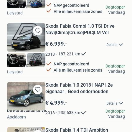
NAP gecontroleerd
Autobaan B.V.
Dagtopper
Alle milieu/emissie zones
Vandaag
Lelystad
Skoda Fabia Combi 1.0 TSI Drive
Navi|Clima|Cruise|PDC|LM Vel
Bewaren
in
€ 6.999,-
Details
Mijn
Favorieten
187.221
km
2018
NAP gecontroleerd
Autobaan B.V.
Dagtopper
Alle milieu/emissie zones
Vandaag
Lelystad
Skoda Fabia 1.0 2018 | NAP | 2e
eigenaar | Goed onderhouden
Bewaren
in
€ 4.999,-
Details
Mijn
De Korte Automotive
Favorieten
Dagtopper
235.638
km
2018
Vandaag
Apeldoorn
Skoda Fabia 1.4 TDI Ambition