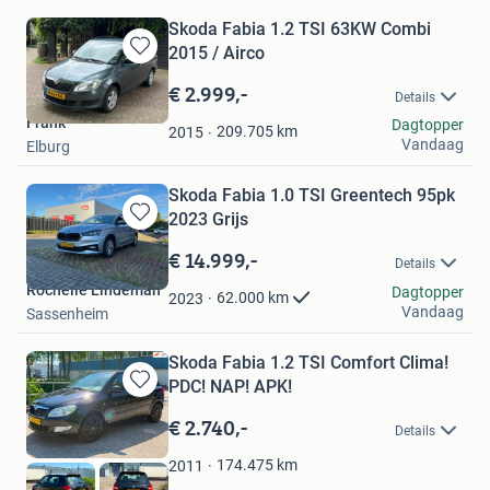
Skoda Fabia 1.2 TSI 63KW Combi
2015 / Airco
Bewaren
in
€ 2.999,-
Details
Mijn
Frank
Dagtopper
Favorieten
209.705
km
2015
Vandaag
Elburg
Skoda Fabia 1.0 TSI Greentech 95pk
2023 Grijs
Bewaren
in
€ 14.999,-
Details
Mijn
Rochelle Lindeman
Favorieten
Dagtopper
62.000
km
2023
Vandaag
Sassenheim
Skoda Fabia 1.2 TSI Comfort Clima!
PDC! NAP! APK!
Bewaren
in
€ 2.740,-
Details
Mijn
Favorieten
174.475
km
2011