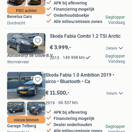
APK bij aflevering
Financiering mogelijk
PDC achter
Onderhoudsboekje
Benelux Cars
Dagtopper
Alle milieu/emissie zones
Vandaag
Dordrecht
Skoda Fabia Combi 1.2 TSI Arctic
€ 3.999,-
Bewaren
Details
in
Autobedrijf de Gouw B.V.
Dagtopper
Mijn
149.998
km
2013
Vandaag
Wormerveer
Favorieten
Skoda Fabia 1.0 Ambition 2019 •
airco • Bluetooth • Ca
Bewaren
in
€ 11.500,-
Details
Mijn
Favorieten
60.537
km
2019
APK bij aflevering
Financiering mogelijk
nieuw binnen
Dealer onderhouden
Garage Tolberg
Dagtopper
Alle milieu/emissie zones
Vandaag