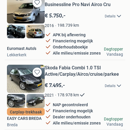
Businessline Pro Navi Airco Cru
Bewaren
in
€ 5.750,-
Details
Mijn
Favorieten
198.739
km
2016
APK bij aflevering
Financiering mogelijk
Onderhoudsboekje
Euromast Auto's
Dagtopper
Alle milieu/emissie zones
Vandaag
Lekkerkerk
Skoda Fabia Combi 1.0 TSI
Active/Carplay/Airco/cruise/parkee
Bewaren
in
€ 7.495,-
Details
Mijn
Favorieten
178.978
km
2021
NAP gecontroleerd
Financiering mogelijk
Carplay-trekhaak
Dealer onderhouden
EASY CARS BREDA
Dagtopper
Alle milieu/emissie zones
Vandaag
Breda