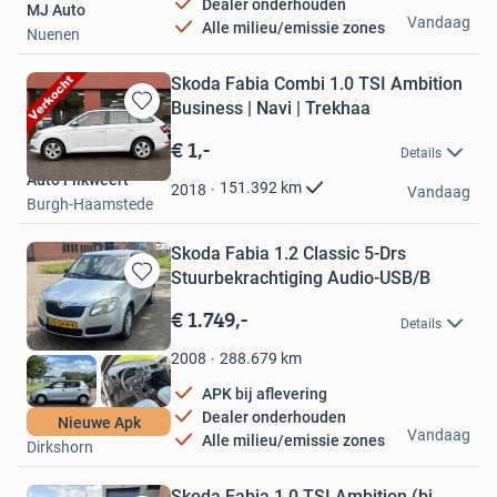
Dealer onderhouden
MJ Auto
Vandaag
Alle milieu/emissie zones
Nuenen
Skoda Fabia Combi 1.0 TSI Ambition
Business | Navi | Trekhaa
Bewaren
in
€ 1,-
Details
Mijn
Auto Flikweert
Favorieten
151.392
km
2018
Vandaag
Burgh-Haamstede
Skoda Fabia 1.2 Classic 5-Drs
Stuurbekrachtiging Audio-USB/B
Bewaren
in
€ 1.749,-
Details
Mijn
Favorieten
288.679
km
2008
APK bij aflevering
Dealer onderhouden
AVO Auto's B.V
Nieuwe Apk
Vandaag
Alle milieu/emissie zones
Dirkshorn
Skoda Fabia 1.0 TSI Ambition (bj