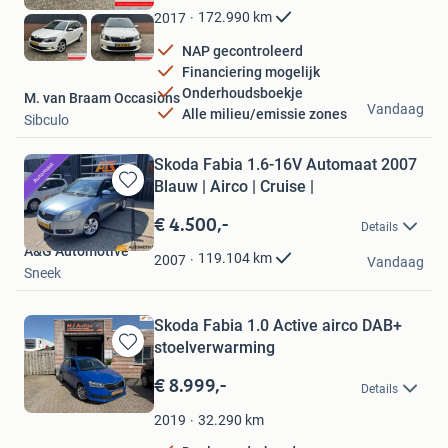
Favorieten
172.990
km
2017
NAP gecontroleerd
Financiering mogelijk
Onderhoudsboekje
M. van Braam Occasions
Vandaag
Alle milieu/emissie zones
Sibculo
Skoda Fabia 1.6-16V Automaat 2007
Blauw | Airco | Cruise |
Bewaren
in
€ 4.500,-
Details
Mijn
A&G Automotive
Favorieten
119.104
km
2007
Vandaag
Sneek
Skoda Fabia 1.0 Active airco DAB+
stoelverwarming
Bewaren
in
€ 8.999,-
Details
Mijn
Favorieten
32.290
km
2019