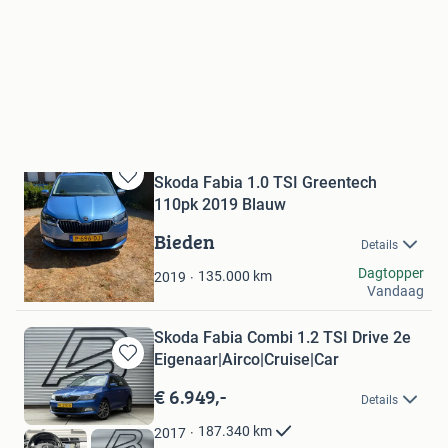
Skoda Fabia 1.0 TSI Greentech
Bewaren
110pk 2019 Blauw
in
Mijn
Bieden
Details
Favorieten
Jos Creemers
Dagtopper
135.000
km
2019
Vandaag
Weert
Skoda Fabia Combi 1.2 TSI Drive 2e
Eigenaar|Airco|Cruise|Car
Bewaren
in
€ 6.949,-
Details
Mijn
Favorieten
187.340
km
2017