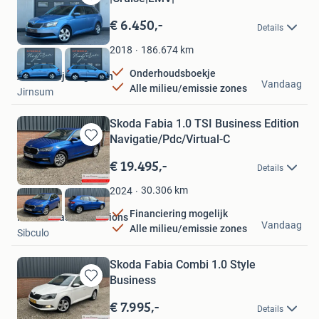
Bewaren
in
€ 6.450,-
Details
Mijn
Favorieten
186.674
km
2018
Onderhoudsboekje
Autobedrijf Nugteren
Vandaag
Alle milieu/emissie zones
Jirnsum
Skoda Fabia 1.0 TSI Business Edition
Navigatie/Pdc/Virtual-C
Bewaren
in
€ 19.495,-
Details
Mijn
Favorieten
30.306
km
2024
Financiering mogelijk
M. van Braam Occasions
Vandaag
Alle milieu/emissie zones
Sibculo
Skoda Fabia Combi 1.0 Style
Business
Bewaren
in
€ 7.995,-
Details
Mijn