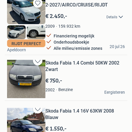
2-2027/AIRCO/CRUISE/RIJDT
Bewaren
in
€ 2.450,-
Details
Mijn
Favorieten
159.932
km
2009
Financiering mogelijk
Onderhoudsboekje
car4all
RIJDT PERFECT
20 jul 26
Alle milieu/emissie zones
Apeldoorn
Skoda Fabia 1.4 Combi 50KW 2002
Bewaren
Zwart
in
Mijn
€ 750,-
Favorieten
Mulder
Benzine
2002
Eergisteren
Leeuwarden
Skoda Fabia 1.4 16V 63KW 2008
Bewaren
Blauw
in
Mijn
€ 1.550,-
Favorieten