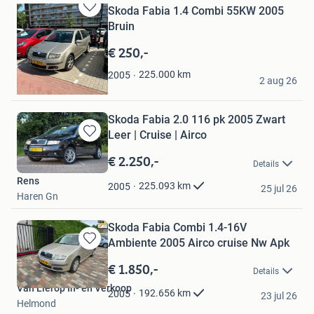
Skoda Fabia 1.4 Combi 55KW 2005
Bewaren
Bruin
in
Mijn
€ 250,-
Favorieten
Piotr Zuchewicz
225.000
km
2005
2 aug 26
Rotterdam
Skoda Fabia 2.0 116 pk 2005 Zwart
Leer | Cruise | Airco
Bewaren
in
€ 2.250,-
Details
Mijn
Rens
Favorieten
225.093
km
2005
25 jul 26
Haren Gn
Skoda Fabia Combi 1.4-16V
Ambiente 2005 Airco cruise Nw Apk
Bewaren
in
€ 1.850,-
Details
Mijn
Van Lierop In- en Verkoop
Favorieten
192.656
km
2005
23 jul 26
Helmond