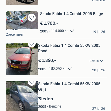
Gisteren
Eemnes
Skoda Fabia 1.4 Combi. 2005 Beige
€ 1.700,-
Bewaren
in
kassem
114.000
km
2005
Mijn
19 jul 26
Zoetermeer
Favorieten
Skoda Fabia 1.4 Combi 55KW 2005
Bewaren
Rood
in
Mijn
€ 1.850,-
Details
Favorieten
dave
152.292
km
2005
28 jul 26
Kerkrade
Skoda Fabia 1.4 Combi 55KW 2005
Bewaren
Grijs
in
Mijn
Bieden
Favorieten
NB
Benzine
2005
27 jul 26