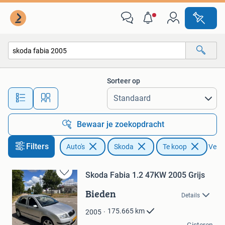
Skoda
Sorteer op
Alle afstanden…
Bewaar je zoekopdracht
Filters
Auto's
Skoda
Te koop
Verwi
Skoda Fabia 1.2 47KW 2005 Grijs
Bewaren
in
Bieden
Details
Mijn
Favorieten
175.665
km
2005
Donk