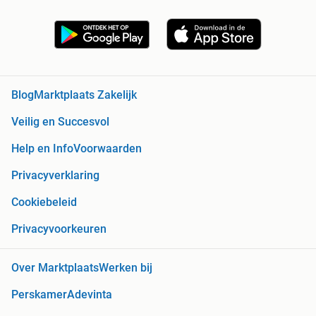
Blog
Marktplaats Zakelijk
Veilig en Succesvol
Help en Info
Voorwaarden
Privacyverklaring
Cookiebeleid
Privacyvoorkeuren
Over Marktplaats
Werken bij
Perskamer
Adevinta