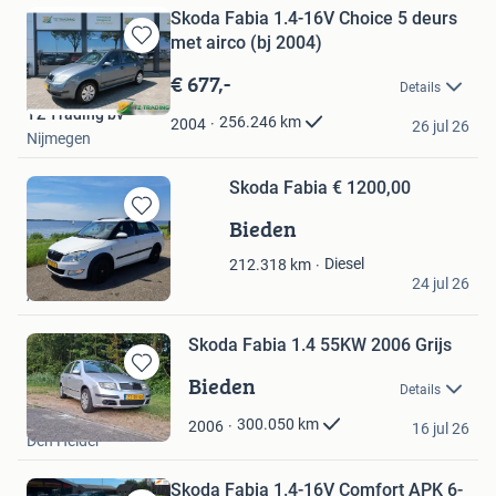
Skoda Fabia 1.4-16V Choice 5 deurs
met airco (bj 2004)
Bewaren
in
€ 677,-
Details
Mijn
TZ Trading bv
Favorieten
256.246
km
2004
26 jul 26
Nijmegen
Skoda Fabia € 1200,00
Bieden
Bewaren
in
Diesel
212.318
km
Mijn
Nature
24 jul 26
Favorieten
Almere
Skoda Fabia 1.4 55KW 2006 Grijs
Bieden
Bewaren
Details
in
Jamy
Mijn
300.050
km
2006
16 jul 26
Den Helder
Favorieten
Skoda Fabia 1.4-16V Comfort APK 6-