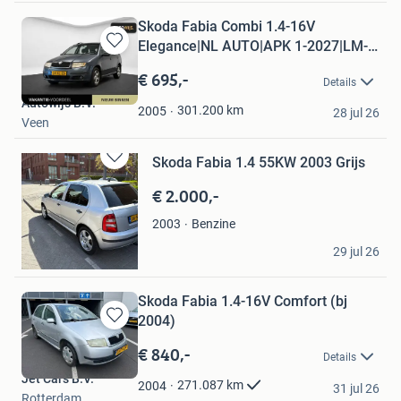
Skoda Fabia Combi 1.4-16V
Elegance|NL AUTO|APK 1-2027|LM-
Bewaren
VEL
in
€ 695,-
Details
Mijn
Autowijs B.V.
Favorieten
301.200
km
2005
28 jul 26
Veen
Skoda Fabia 1.4 55KW 2003 Grijs
Bewaren
in
€ 2.000,-
Mijn
Favorieten
Benzine
2003
TCC
29 jul 26
Rotterdam
Skoda Fabia 1.4-16V Comfort (bj
2004)
Bewaren
in
€ 840,-
Details
Mijn
Jet Cars B.V.
Favorieten
271.087
km
2004
31 jul 26
Rotterdam