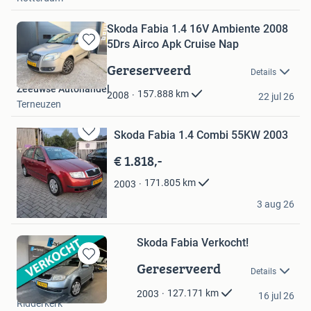
Skoda Fabia 1.4 16V Ambiente 2008
5Drs Airco Apk Cruise Nap
Bewaren
in
Gereserveerd
Details
Mijn
Zeeuwse Autohandel
Favorieten
157.888
km
2008
22 jul 26
Terneuzen
Skoda Fabia 1.4 Combi 55KW 2003
Bewaren
in
€ 1.818,-
Mijn
Favorieten
171.805
km
2003
ROSROKER GARAGE
3 aug 26
Brielle
Skoda Fabia Verkocht!
Gereserveerd
Bewaren
Details
in
Carisma Car Center
Mijn
127.171
km
2003
16 jul 26
Ridderkerk
Favorieten