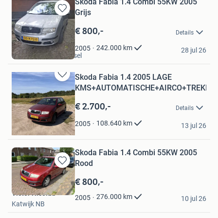
Skoda Fabia 1.4 Combi 55KW 2005
Grijs
Bewaren
in
€ 800,-
Details
Mijn
Favorieten
J. Luijendijk
242.000
km
2005
28 jul 26
Krimpen aan den IJssel
Skoda Fabia 1.4 2005 LAGE
Bewaren
KMS+AUTOMATISCHE+AIRCO+TREKHA
in
Mijn
€ 2.700,-
Details
Favorieten
Jon
108.640
km
2005
13 jul 26
Eindhoven
Skoda Fabia 1.4 Combi 55KW 2005
Rood
Bewaren
in
€ 800,-
Mijn
Victor Nicolau
Favorieten
276.000
km
2005
10 jul 26
Katwijk NB