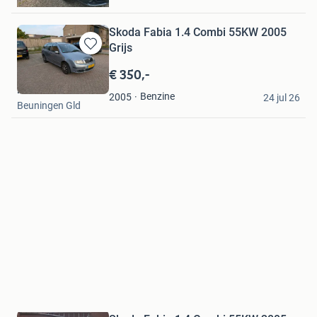
Hapert
Skoda Fabia 1.4 Combi 55KW 2005
Grijs
Bewaren
in
€ 350,-
Mijn
M.D.
Favorieten
Benzine
2005
24 jul 26
Beuningen Gld