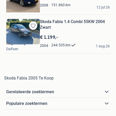
Daniël T.
151.860
km
2008
12 jul 26
Kraggenburg
Skoda Fabia 1.4 Combi 55KW 2004
Zwart
Bewaren
in
€ 1.199,-
Mijn
Hilgenkamp
Favorieten
244.535
km
2004
1 aug 26
Dalfsen
Skoda Fabia 2005 Te Koop
Gerelateerde zoektermen
Populaire zoektermen