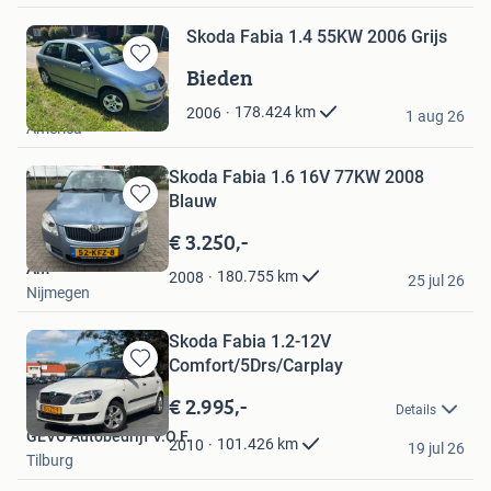
Skoda Fabia 1.4 55KW 2006 Grijs
Bieden
Bewaren
in
bas
178.424
km
2006
Mijn
1 aug 26
America
Favorieten
Skoda Fabia 1.6 16V 77KW 2008
Blauw
Bewaren
in
€ 3.250,-
Mijn
Am
Favorieten
180.755
km
2008
25 jul 26
Nijmegen
Skoda Fabia 1.2-12V
Comfort/5Drs/Carplay
Bewaren
in
€ 2.995,-
Details
Mijn
GEVO Autobedrijf V.O.F.
Favorieten
101.426
km
2010
19 jul 26
Tilburg