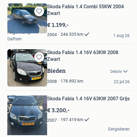
Skoda Fabia 1.4 Combi 55KW 2004
Zwart
Bewaren
in
€ 1.199,-
Mijn
Hilgenkamp
Favorieten
244.535
km
2004
1 aug 26
Dalfsen
Skoda Fabia 1.4 16V 63KW 2008
Zwart
Bewaren
in
Bieden
Details
Mijn
Oscar v Doremalen
Favorieten
178.892
km
2008
22 jul 26
Veldhoven
Bewaren
Skoda Fabia 1.4 16V 63KW 2007 Grijs
in
Mijn
€ 3.200,-
Favorieten
197.419
km
2007
Gwen
Eergisteren
Amersfoort