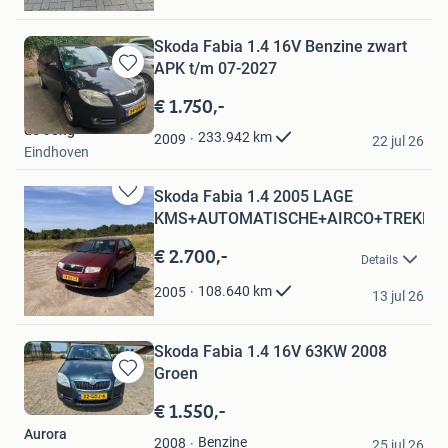
Enschede
Skoda Fabia 1.4 16V Benzine zwart
APK t/m 07-2027
Bewaren
in
€ 1.750,-
Mijn
de Jong
Favorieten
233.942
km
2009
22 jul 26
Eindhoven
Skoda Fabia 1.4 2005 LAGE
Bewaren
KMS+AUTOMATISCHE+AIRCO+TREKHA
in
Mijn
€ 2.700,-
Details
Favorieten
Jon
108.640
km
2005
13 jul 26
Eindhoven
Skoda Fabia 1.4 16V 63KW 2008
Groen
Bewaren
in
€ 1.550,-
Mijn
Aurora
Favorieten
Benzine
2008
25 jul 26