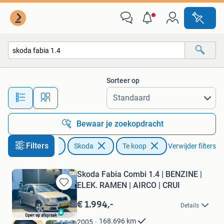
Skoda
Sorteer op
Alle afstanden…
Bewaar je zoekopdracht
Filters
Auto's
Skoda
Te koop
Verwijder filters
Skoda Fabia Combi 1.4 | BENZINE |
ELEK. RAMEN | AIRCO | CRUI
Bewaren
in
€ 1.994,-
Details
Mijn
Favorieten
168.696
km
2005