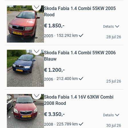
Skoda Fabia 1.4 Combi 55KW 2005
Bewaren
Rood
in
Mijn
€ 1.850,-
Details
Favorieten
dave
152.292
km
2005
28 jul 26
Kerkrade
Skoda Fabia 1.4 Combi 59KW 2006
Bewaren
Blauw
in
Mijn
€ 1.200,-
Favorieten
Andrii
212.400
km
2006
25 jul 26
Almere
Skoda Fabia 1.4 16V 63KW Combi
Bewaren
2008 Rood
in
Mijn
€ 3.350,-
Details
Favorieten
Amanuel kidane
225.789
km
2008
30 jul 26