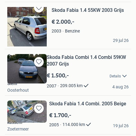
Skoda Fabia 1.4 55KW 2003 Grijs
Bewaren
in
€ 2.000,-
Mijn
Favorieten
Benzine
2003
TCC
29 jul 26
Rotterdam
Skoda Fabia Combi 1.4 Combi 59KW
2007 Grijs
Bewaren
in
€ 1.500,-
Details
Mijn
Siem
Favorieten
209.005
km
2007
4 aug 26
Oosterhout
Skoda Fabia 1.4 Combi. 2005 Beige
€ 1.700,-
Bewaren
in
kassem
114.000
km
2005
Mijn
19 jul 26
Zoetermeer
Favorieten