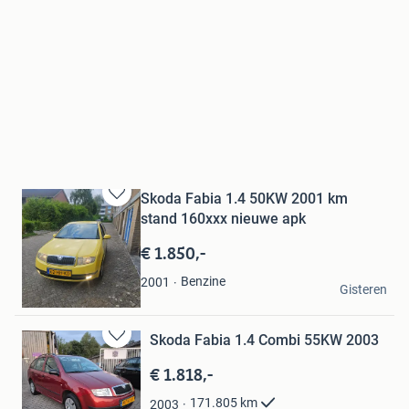
Skoda Fabia 1.4 50KW 2001 km
Bewaren
stand 160xxx nieuwe apk
in
Mijn
€ 1.850,-
Favorieten
koning
Benzine
2001
Gisteren
Groningen
Skoda Fabia 1.4 Combi 55KW 2003
Bewaren
in
€ 1.818,-
Mijn
Favorieten
171.805
km
2003