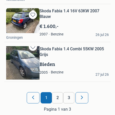
Skoda Fabia 1.4 16V 63KW 2007
Blauw
Bewaren
in
€ 1.600,-
Mijn
a. owen
Favorieten
Benzine
2007
26 jul 26
Groningen
Skoda Fabia 1.4 Combi 55KW 2005
Bewaren
Grijs
in
Mijn
Bieden
Favorieten
NB
Benzine
2005
27 jul 26
Hapert
1
2
3
Pagina 1 van 3