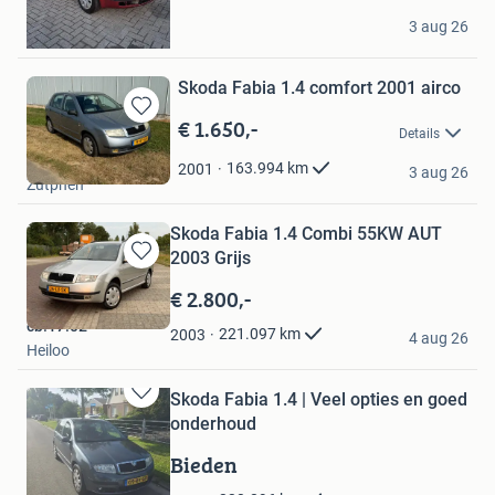
ROSROKER GARAGE
3 aug 26
Brielle
Skoda Fabia 1.4 comfort 2001 airco
€ 1.650,-
Bewaren
Details
in
Tommy
Mijn
163.994
km
2001
3 aug 26
Zutphen
Favorieten
Skoda Fabia 1.4 Combi 55KW AUT
2003 Grijs
Bewaren
in
€ 2.800,-
Mijn
cb.17.02
Favorieten
221.097
km
2003
4 aug 26
Heiloo
Skoda Fabia 1.4 | Veel opties en goed
Bewaren
onderhoud
in
Mijn
Bieden
Favorieten