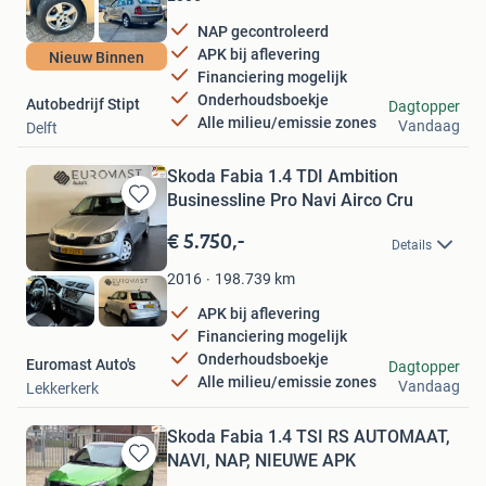
NAP gecontroleerd
APK bij aflevering
Nieuw Binnen
Financiering mogelijk
Onderhoudsboekje
Autobedrijf Stipt
Dagtopper
Alle milieu/emissie zones
Vandaag
Delft
Skoda Fabia 1.4 TDI Ambition
Businessline Pro Navi Airco Cru
Bewaren
in
€ 5.750,-
Details
Mijn
Favorieten
198.739
km
2016
APK bij aflevering
Financiering mogelijk
Onderhoudsboekje
Euromast Auto's
Dagtopper
Alle milieu/emissie zones
Vandaag
Lekkerkerk
Skoda Fabia 1.4 TSI RS AUTOMAAT,
NAVI, NAP, NIEUWE APK
Bewaren