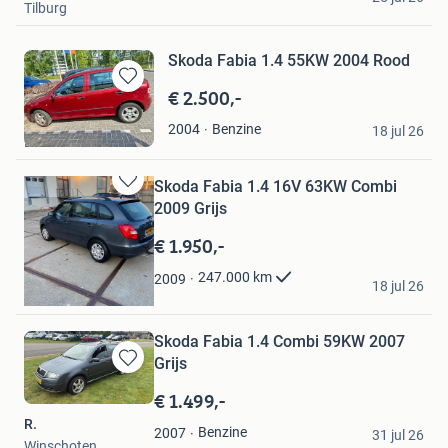
Tilburg
Skoda Fabia 1.4 55KW 2004 Rood
€ 2.500,-
Bewaren
in
maaike de Boer
Benzine
2004
Mijn
18 jul 26
Drachten
Favorieten
Skoda Fabia 1.4 16V 63KW Combi
Bewaren
2009 Grijs
in
Mijn
€ 1.950,-
Favorieten
Lewauto
247.000
km
2009
18 jul 26
Almere
Skoda Fabia 1.4 Combi 59KW 2007
Grijs
Bewaren
in
€ 1.499,-
Mijn
R.
Favorieten
Benzine
2007
31 jul 26
Winschoten