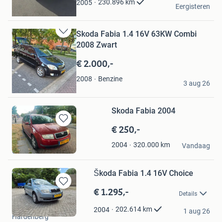
Jurjen
230.896
km
2005
Eergisteren
Lippenhuizen
Skoda Fabia 1.4 16V 63KW Combi
Bewaren
2008 Zwart
in
Mijn
€ 2.000,-
Favorieten
stepan
Benzine
2008
3 aug 26
Almere
Skoda Fabia 2004
€ 250,-
Bewaren
in
Niels
320.000
km
2004
Mijn
Vandaag
Castricum
Favorieten
Škoda Fabia 1.4 16V Choice
€ 1.295,-
Bewaren
Details
in
Dunnewind
Mijn
202.614
km
2004
1 aug 26
Hardenberg
Favorieten