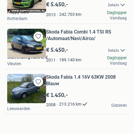
in
€ 5.450,-
Details
Mijn
Happy Cars
Dagtopper
Favorieten
242.703
km
2013
Vandaag
Rotterdam
Skoda Fabia Combi 1.4 TSI RS
/Automaat/Navi/Airco/
Bewaren
in
€ 5.450,-
Details
Mijn
Stuivenberg Auto B.V.
Dagtopper
Favorieten
189.140
km
2011
Vandaag
Vleuten
Skoda Fabia 1.4 16V 63KW 2008
Blauw
Bewaren
in
€ 1.450,-
Mijn
Naomi
Favorieten
213.216
km
2008
Gisteren
Leeuwarden