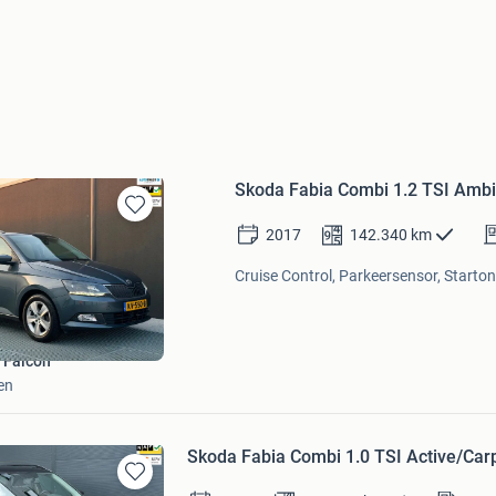
Skoda Fabia Combi 1.2 TSI Ambiti
Bewaren
2017
142.340
km
in
Mijn
Cruise Control, Parkeersensor, Starton
Favorieten
 Falcon
en
Skoda Fabia Combi 1.0 TSI Active/Car
Bewaren