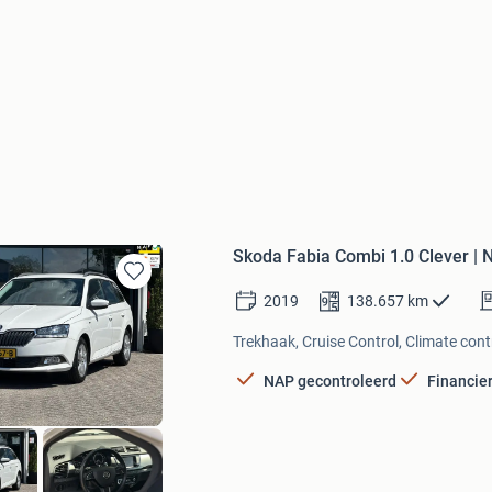
Skoda Fabia Combi 1.0 Clever | N
Bewaren
2019
138.657
km
in
Mijn
Trekhaak, Cruise Control, Climate contr
Favorieten
NAP gecontroleerd
Financie