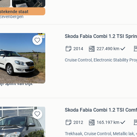
Eerlijk Rijden
stekende staat
Zevenbergen
Skoda Fabia Combi 1.2 TSI Sprin
Bewaren
2014
227.490
km
in
Mijn
Cruise Control, Electronic Stability Pr
Favorieten
jf Splint van Dijk
n
Skoda Fabia Combi 1.2 TSI Comf
Bewaren
2012
165.197
km
in
Mijn
Trekhaak, Cruise Control, Metallic lak, 
Favorieten