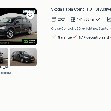
Skoda Fabia Combi 1.0 TSI Activ
2021
141.708
km
Bewaren
in
Cruise Control, LED verlichting, Starton
Mijn
Favorieten
Garantie
NAP gecontroleerd
A6_nl
Lemmer