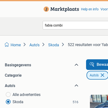
Help en info
Voor
522 resultaten
voor 'fa
Home
Auto's
Skoda
Bewaa
Basisgegevens
Categorie
Auto's
Auto's
Alle advertenties
Skoda
516