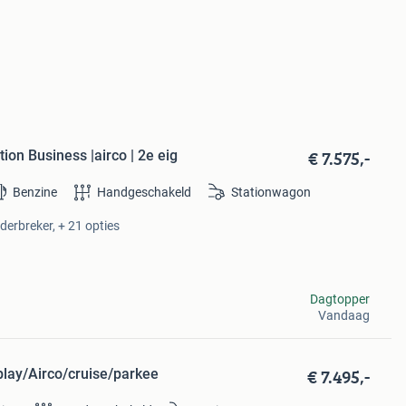
€ 7.575,-
on Business |airco | 2e eig
Benzine
Handgeschakeld
Stationwagon
derbreker, + 21 opties
Dagtopper
Vandaag
€ 7.495,-
play/Airco/cruise/parkee