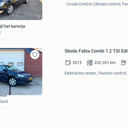
in
Cruise Control, Climate control, Pa
Mijn
Favorieten
jf het karretje
t
Skoda Fabia Combi 1.2 TSI Edi
Bewaren
2015
232.201
km
in
Mijn
Elektrische ramen, Traction-control,
Favorieten
to's
Zand