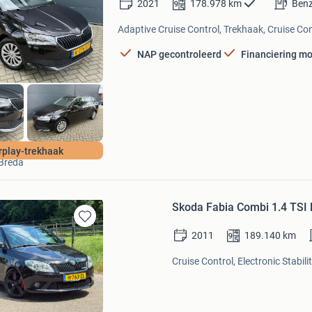
2021
178.978
km
Benz
in
Mijn
Adaptive Cruise Control, Trekhaak, Cruise Con
Favorieten
NAP gecontroleerd
Financiering mo
EASY CARS BREDA
rplay-trekhaak
Breda
Skoda Fabia Combi 1.4 TSI
Bewaren
2011
189.140
km
in
Mijn
Cruise Control, Electronic Stabi
Favorieten