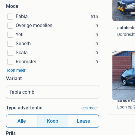
Model
Fabia
515
Overige modellen
0
autobedri
Yeti
Dordrech
0
Superb
0
Scala
0
Roomster
0
Toon meer
Variant
Strada Au
Loon op 
Type advertentie
lees meer
Alle
Koop
Lease
Prijs