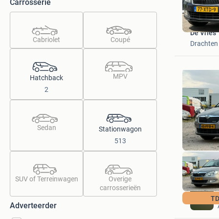
Carrosserie
De Vries
Cabriolet
Coupé
Drachten
MPV
Hatchback
2
Sedan
Stationwagon
513
SUV of Terreinwagen
Overige
carrosserieën
TD
Adverteerder