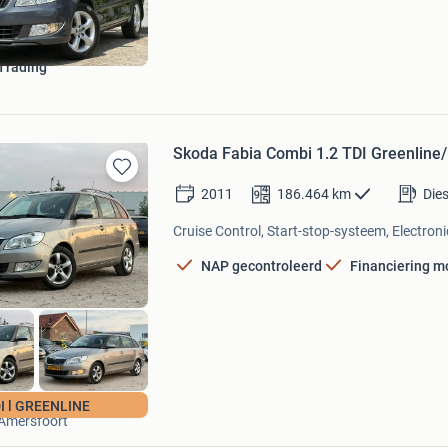
 Trading
Skoda Fabia Combi 1.2 TDI Greenlin
Bewaren
2011
186.464
km
Dies
in
Mijn
Cruise Control, Start-stop-systeem, Electroni
Favorieten
NAP gecontroleerd
Financiering m
Autohandel Dallas
I l GREENLINE
Amersfoort