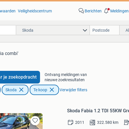
waarden
Veiligheidscentrum
Berichten
Meldingen
Skoda
A
bia combi'
Ontvang meldingen van
r je zoekopdracht
nieuwe zoekresultaten
Skoda
Te koop
Verwijder filters
Skoda Fabia 1.2 TDI 55KW Gr
2011
322.580
km
Bewaren