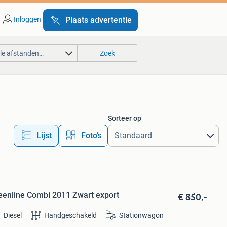
Inloggen
Plaats advertentie
lle afstanden…
Zoek
Sorteer op
Lijst
Foto’s
€ 850,-
eenline Combi 2011 Zwart export
Diesel
Handgeschakeld
Stationwagon