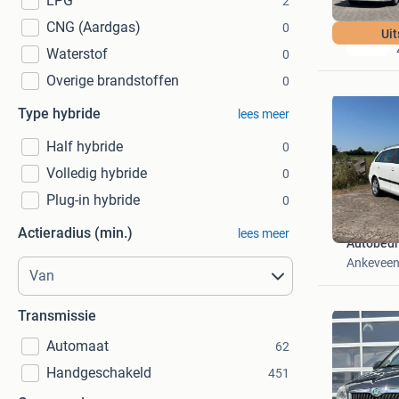
LPG
2
CNG (Aardgas)
0
Uit
Waterstof
0
Overige brandstoffen
0
Type hybride
lees meer
Half hybride
0
Volledig hybride
0
Plug-in hybride
0
Actieradius (min.)
lees meer
Autobedri
Ankevee
Transmissie
Automaat
62
Handgeschakeld
451