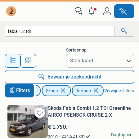
Skoda
Sorteer op
Alle afstanden…
Bewaar je zoekopdracht
Filters
Auto's
Skoda
Te koop
Verwijder filters
Skoda Fabia Combi 1.2 TDI Greenline
AIRCO PSENSOR CRUISE 2 X
Bewaren
in
€ 1.750,-
Mijn
Autohandel Direct
Dagtopper
Favorieten
234.221
km
2010