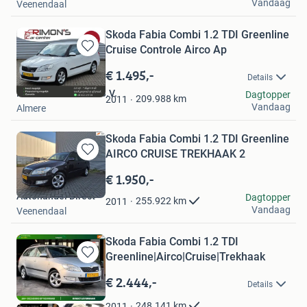
Vandaag
Veenendaal
Skoda Fabia Combi 1.2 TDI Greenline
Cruise Controle Airco Ap
Bewaren
in
€ 1.495,-
Details
Mijn
Rimons Car Center B.V.
Dagtopper
Favorieten
209.988
km
2011
Vandaag
Almere
Skoda Fabia Combi 1.2 TDI Greenline
AIRCO CRUISE TREKHAAK 2
Bewaren
in
€ 1.950,-
Mijn
Autohandel Direct
Dagtopper
Favorieten
255.922
km
2011
Vandaag
Veenendaal
Skoda Fabia Combi 1.2 TDI
Greenline|Airco|Cruise|Trekhaak
Bewaren
in
€ 2.444,-
Details
Mijn
Favorieten
248.141
km
2011