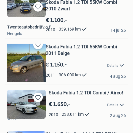
Skoda Fabia 1.2 TDI 55KW Combi
2010 Zwart
Bewaren
in
€ 1.100,-
Mijn
Twenteautobedrijfv.o.f
Favorieten
339.169
km
2010
14 jul 26
Hengelo
Skoda Fabia 1.2 TDI 55KW Combi
Bewaren
2011 Beige
in
Mijn
€ 1.150,-
Details
Favorieten
marc
306.000
km
2011
4 aug 26
Norg
Skoda Fabia 1.2 TDI Combi / Airco!
€ 1.650,-
Bewaren
Details
in
Elidrissi
Mijn
238.011
km
2010
2 aug 26
Weert
Favorieten