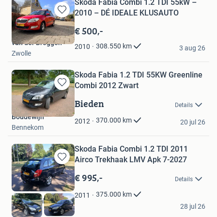
Skoda Fabia Combi 1.2 TDI 55kW –
2010 – DÉ IDEALE KLUSAUTO
Bewaren
in
€ 500,-
Mijn
van der Breggen
Favorieten
308.550
km
2010
3 aug 26
Zwolle
Skoda Fabia 1.2 TDI 55KW Greenline
Combi 2012 Zwart
Bewaren
in
Bieden
Details
Mijn
Boudewijn
Favorieten
370.000
km
2012
20 jul 26
Bennekom
Skoda Fabia Combi 1.2 TDI 2011
Airco Trekhaak LMV Apk 7-2027
Bewaren
in
€ 995,-
Details
Mijn
Favorieten
375.000
km
2011
Niels Franken
28 jul 26
Rijswijk