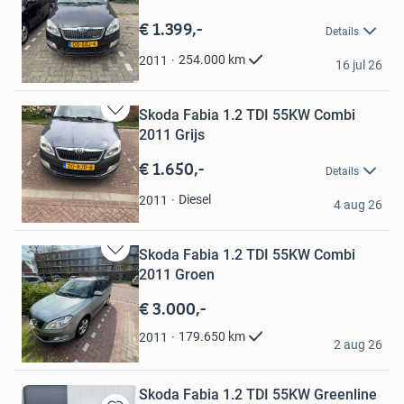
in
Mijn
€ 1.399,-
Details
Favorieten
Osama
254.000
km
2011
16 jul 26
Hoorn
Skoda Fabia 1.2 TDI 55KW Combi
Bewaren
2011 Grijs
in
Mijn
€ 1.650,-
Details
Favorieten
castillon79
Diesel
2011
4 aug 26
Hoorn
Skoda Fabia 1.2 TDI 55KW Combi
Bewaren
2011 Groen
in
Mijn
€ 3.000,-
Favorieten
Nils Elst
179.650
km
2011
2 aug 26
Waddinxveen
Skoda Fabia 1.2 TDI 55KW Greenline