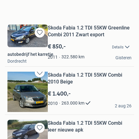
Skoda Fabia 1.2 TDI 55KW Greenline
Combi 2011 Zwart export
Bewaren
in
€ 850,-
Details
Mijn
autobedrijf het karretje
Favorieten
322.580
km
2011
Gisteren
Dordrecht
Skoda Fabia 1.2 TDI 55KW Combi
Bewaren
2010 Beige
in
Mijn
€ 1.400,-
Favorieten
henry
263.000
km
2010
2 aug 26
Wervershoof
Skoda Fabia 1.2 TDI 55KW Combi
leer nieuwe apk
Bewaren