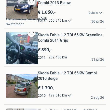
Combi 2013 Blauw
Bewaren
in
€ 1.650,-
Details
Mijn
Handelsonderneming DdB
Favorieten
360.846
km
2013
30 jul 26
Swifterbant
Skoda Fabia 1.2 TDI 55KW Greenline
Bewaren
Combi 2011 Grijs
in
Mijn
€ 850,-
Favorieten
joes
232.430
km
2011
31 jul 26
Amsterdam
Bewaren
in
Mijn
Skoda Fabia 1.2 TDI 55KW Combi
Favorieten
2010 Beige
€ 1.300,-
BR Automotive
199.510
km
2010
2 aug 26
Boxtel