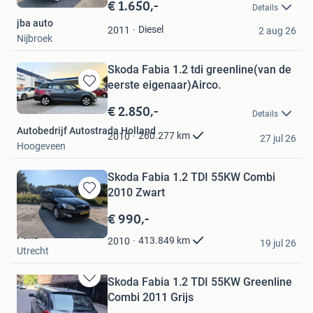
in
€ 1.650,-
Details
Mijn
jba auto
Favorieten
Diesel
2011
2 aug 26
Nijbroek
Skoda Fabia 1.2 tdi greenline(van de
eerste eigenaar)Airco.
Bewaren
in
€ 2.850,-
Details
Mijn
Autobedrijf Autostrada Holland
Favorieten
260.277
km
2010
27 jul 26
Hoogeveen
Skoda Fabia 1.2 TDI 55KW Combi
2010 Zwart
Bewaren
in
€ 990,-
Mijn
Fons
Favorieten
413.849
km
2010
19 jul 26
Utrecht
Skoda Fabia 1.2 TDI 55KW Greenline
Bewaren
Combi 2011 Grijs
in