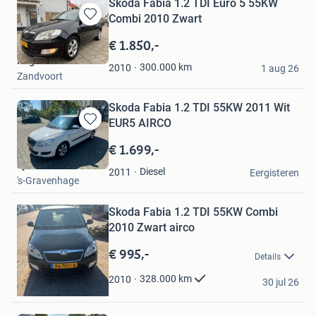
Skoda Fabia 1.2 TDI Euro 5 55KW
Combi 2010 Zwart
Bewaren
in
€ 1.850,-
Mijn
Rogier Barends
Favorieten
300.000
km
2010
1 aug 26
Zandvoort
Skoda Fabia 1.2 TDI 55KW 2011 Wit
EUR5 AIRCO
Bewaren
in
€ 1.699,-
Mijn
Sjaak Selier
Favorieten
Diesel
2011
Eergisteren
's-Gravenhage
Bewaren
Skoda Fabia 1.2 TDI 55KW Combi
in
Mijn
2010 Zwart airco
Favorieten
€ 995,-
Details
Parel
328.000
km
2010
30 jul 26
Deventer