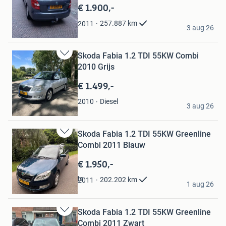
Mijn
€ 1.900,-
Favorieten
Sandra
257.887
km
2011
3 aug 26
Amsterdam
Skoda Fabia 1.2 TDI 55KW Combi
Bewaren
2010 Grijs
in
Mijn
€ 1.499,-
Favorieten
Hubert
Diesel
2010
3 aug 26
Moerdijk
Skoda Fabia 1.2 TDI 55KW Greenline
Bewaren
Combi 2011 Blauw
in
Mijn
€ 1.950,-
Favorieten
autobedrijf F.H Gerrits
202.202
km
2011
1 aug 26
Oud Gastel
Skoda Fabia 1.2 TDI 55KW Greenline
Bewaren
Combi 2011 Zwart