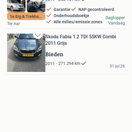
Garantie
NAP gecontroleerd
Onderhoudsboekje
1e Eig & Trekhaak
Adequaat Auto's B.V.
Dagtopper
Alle milieu/emissie zones
Vandaag
Ter Aar
Skoda Fabia 1.2 TDI 55KW Combi
Bewaren
2011 Grijs
in
Mijn
Bieden
Favorieten
leo
271.294
km
2011
31 jul 26
Heinkenszand