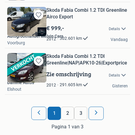
Skoda Fabia Combi 1.2 TDI Greenline
Airco Export
Bewaren
in
€ 999,-
Details
Mijn
Autogroothandel Melvin Cars
Favorieten
302.601
km
2012
Vandaag
Voorburg
Skoda Fabia Combi 1.2 TDI
Greenline|NAP|APK10-26|Exportprice
Bewaren
in
Zie omschrijving
Details
Mijn
Damme Auto's
Favorieten
291.605
km
2012
Gisteren
Elshout
1
2
3
Pagina 1 van 3