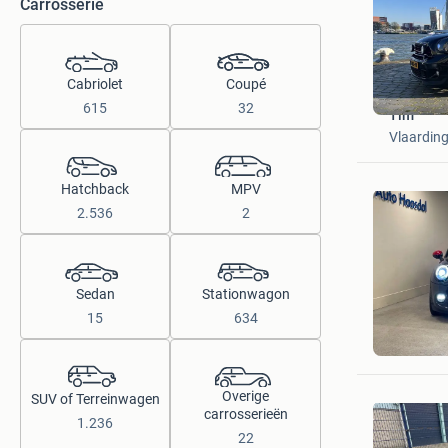
Carrosserie
Cabriolet
Coupé
615
32
Tim
Vlaardin
Hatchback
MPV
2.536
2
Sedan
Stationwagon
15
634
sadi
Voerenda
Overige
SUV of Terreinwagen
carrosserieën
1.236
22