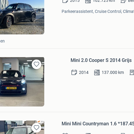
2015
102.725
km
Be
in
Mijn
Parkeerassistent, Cruise Control, Climat
Favorieten
gen
Mini 2.0 Cooper S 2014 Grijs
Bewaren
2014
137.000
km
in
Mijn
Favorieten
al
Mini Mini Countryman 1.6 *187
Bewaren