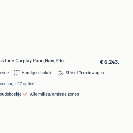
€ 6.243,-
s Line Carplay,Pano,Navi,Pdc,
nzine
Handgeschakeld
SUV of Terreinwagen
rsensor, + 27 opties
oudsboekje
Alle milieu/emissie zones