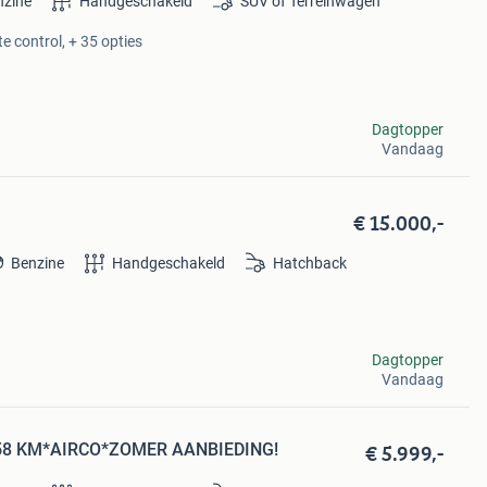
nzine
Handgeschakeld
SUV of Terreinwagen
e control, + 35 opties
Dagtopper
Vandaag
€ 15.000,-
Benzine
Handgeschakeld
Hatchback
Dagtopper
Vandaag
€ 5.999,-
.458 KM*AIRCO*ZOMER AANBIEDING!