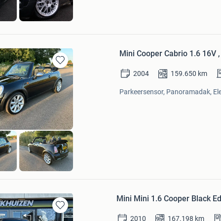
Mini Cooper Cabrio 1.6 16V 
Bewaren
2004
159.650
km
in
Mijn
Parkeersensor, Panoramadak, Ele
Favorieten
Mini Mini 1.6 Cooper Black Ed
Bewaren
2010
167.198
km