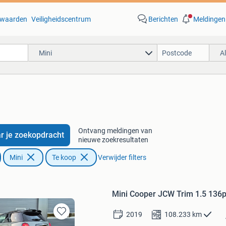
waarden
Veiligheidscentrum
Berichten
Meldingen
Mini
A
Ontvang meldingen van
r je zoekopdracht
nieuwe zoekresultaten
Mini
Te koop
Verwijder filters
Mini Cooper JCW Trim 1.5 136p
2019
108.233
km
Bewaren