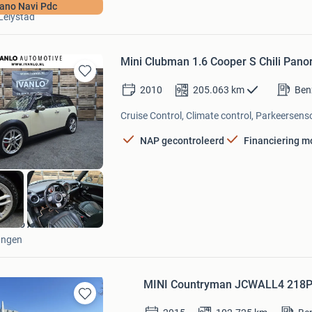
Goldenstone Cars B.V.
ano Navi Pdc
Lelystad
Mini Clubman 1.6 Cooper S Chili Pan
Bewaren
2010
205.063
km
Ben
in
Mijn
Cruise Control, Climate control, Parkeersenso
Favorieten
NAP gecontroleerd
Financiering m
Ivanlo Automotive B.V.
Ingen
MINI Countryman JCWALL4 218PK 
Bewaren