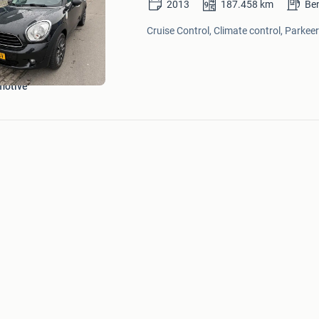
2013
187.458
km
Be
in
Mijn
Cruise Control, Climate control, Parkee
Favorieten
motive