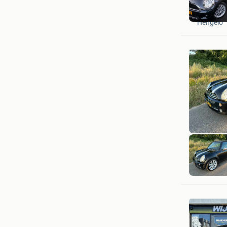
Simon
Hengelo
Maarten
Wehl