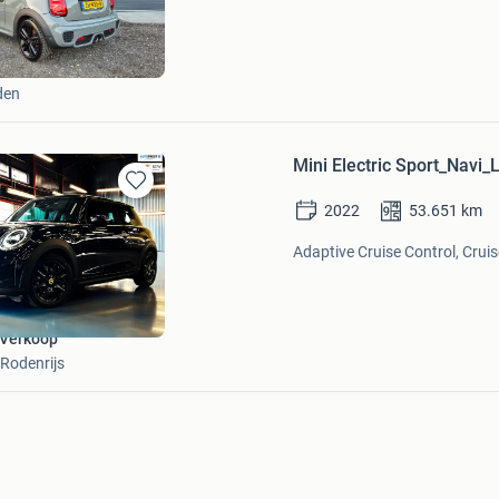
in
Mijn
Favorieten
den
Mini Electric Sport_Navi
Bewaren
2022
53.651
km
in
Mijn
Adaptive Cruise Control, Cruis
Favorieten
 Verkoop
 Rodenrijs