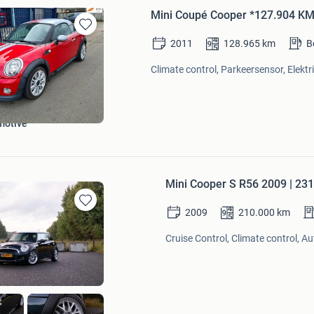
Mini Coupé Cooper *127.904 
Bewaren
2011
128.965
km
B
in
Mijn
Climate control, Parkeersensor, Elektr
Favorieten
motive
Mini Cooper S R56 2009 | 231 
2009
210.000
km
Bewaren
in
Cruise Control, Climate control, A
Mijn
Favorieten