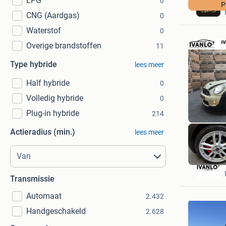
LPG
0
P
CNG (Aardgas)
0
Waterstof
0
Overige brandstoffen
11
Type hybride
lees meer
Half hybride
0
Volledig hybride
0
Plug-in hybride
214
Actieradius (min.)
lees meer
Transmissie
Automaat
2.432
Handgeschakeld
2.628