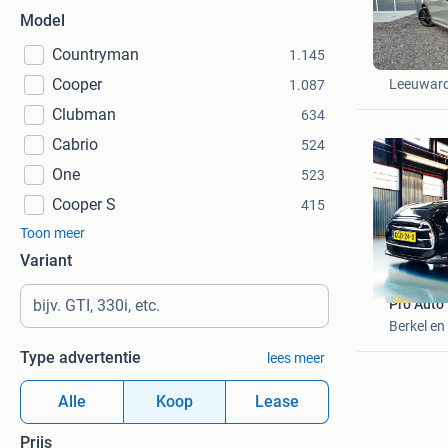
Model
Countryman
1.145
Hoekstra
Cooper
Leeuwar
1.087
Clubman
634
Cabrio
524
One
523
Cooper S
415
Toon meer
Variant
Pro Auto
Berkel en
Type advertentie
lees meer
Alle
Koop
Lease
Prijs