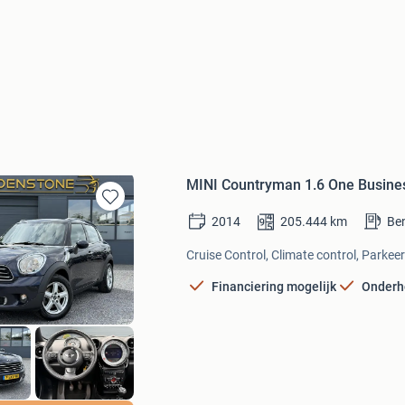
MINI Countryman 1.6 One Busines
Bewaren
2014
205.444
km
Be
in
Mijn
Cruise Control, Climate control, Parkee
Favorieten
Financiering mogelijk
Onderh