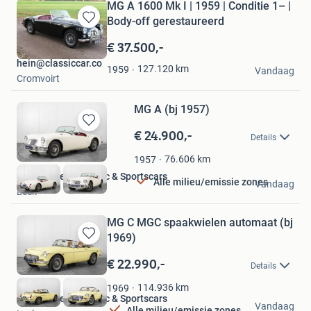
MG A 1600 Mk I | 1959 | Conditie 1– |
Body-off gerestaureerd
Bewaren
in
€ 37.500,-
Mijn
hein@classiccar.co
Favorieten
127.120
km
1959
Vandaag
Cromvoirt
MG A (bj 1957)
€ 24.900,-
Bewaren
Details
in
Mijn
76.606
km
1957
Favorieten
Hofman Leek Classic & Sportscars
Alle milieu/emissie zones
Vandaag
Leek
MG C MGC spaakwielen automaat (bj
1969)
Bewaren
in
€ 22.990,-
Details
Mijn
Favorieten
114.936
km
1969
Hofman Leek Classic & Sportscars
Vandaag
Alle milieu/emissie zones