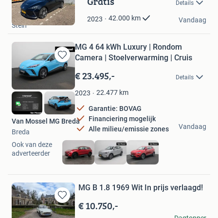
Gratis
Details
in
Gabriel Ramos
Mijn
42.000
km
2023
Vandaag
Stein
Favorieten
MG 4 64 kWh Luxury | Rondom
Camera | Stoelverwarming | Cruis
Bewaren
in
€ 23.495,-
Details
Mijn
Favorieten
22.477
km
2023
Garantie: BOVAG
Financiering mogelijk
Van Mossel MG Breda
Vandaag
Alle milieu/emissie zones
Breda
Ook van deze
adverteerder
MG B 1.8 1969 Wit In prijs verlaagd!
€ 10.750,-
Bewaren
in
Michel
Dagtopper