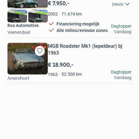
in
€ 7.950,-
Details
Mijn
Favorieten
71.674
km
2002
Financiering mogelijk
Ros Automotive
Dagtopper
Alle milieu/emissie zones
Vandaag
Veenendaal
MGB Roadster Mk1 (lepeldeur) bj
1963
Bewaren
in
€ 18.900,-
Mijn
Freek
Dagtopper
Favorieten
52.500
km
1963
Vandaag
Amersfoort