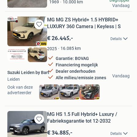
10.000
km
1969
Mijn
Vandaag
Ambt Delden
Favorieten
MG MG ZS Hybrid+ 1.5 HYBRID+
LUXURY 360 Camera | Keyless | S
Bewaren
in
€ 26.445,-
Details
Mijn
Favorieten
16.085
km
2025
Garantie: BOVAG
Financiering mogelijk
Dealer onderhouden
Suzuki Leiden by Bart
Vandaag
Alle milieu/emissie zones
Leiden
Ook van deze
adverteerder
MG HS 1.5 Full Hybrid+ Luxury /
Fabrieksgarantie tot 12-2032
Bewaren
in
€ 34.885,-
Details
Mijn