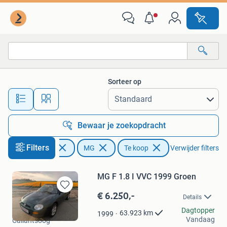
MG
Sorteer op
Alle afstanden…
Bewaar je zoekopdracht
Filters
Auto's
MG
Te koop
Verwijder filters
MG F 1.8 I VVC 1999 Groen
€ 6.250,-
Bewaren
Details
in
MGFnTFparts
Dagtopper
Mijn
63.923
km
1999
Vandaag
Callantsoog
Favorieten