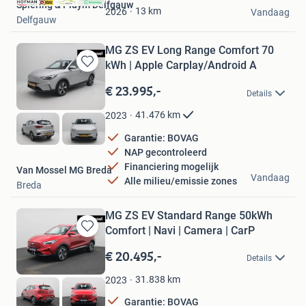
Spiering & Pluym Delfgauw
Favorieten
13
km
2026
Vandaag
Delfgauw
MG ZS EV Long Range Comfort 70
kWh | Apple Carplay/Android A
Bewaren
in
€ 23.995,-
Details
Mijn
Favorieten
41.476
km
2023
Garantie: BOVAG
NAP gecontroleerd
Financiering mogelijk
Van Mossel MG Breda
Vandaag
Alle milieu/emissie zones
Breda
MG ZS EV Standard Range 50kWh
Comfort | Navi | Camera | CarP
Bewaren
in
€ 20.495,-
Details
Mijn
Favorieten
31.838
km
2023
Garantie: BOVAG