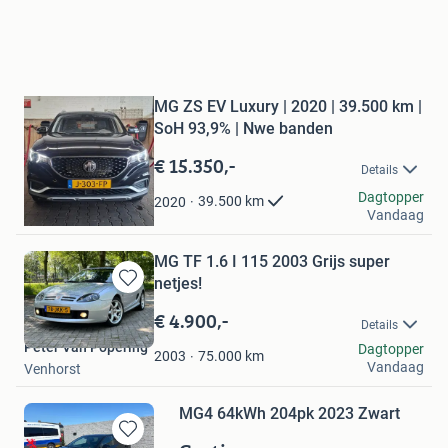
Bewaren
in
Mijn
MG ZS EV Luxury | 2020 | 39.500 km |
Favorieten
SoH 93,9% | Nwe banden
€ 15.350,-
Details
Peksert
Dagtopper
39.500
km
2020
Vandaag
Rotterdam
MG TF 1.6 I 115 2003 Grijs super
netjes!
Bewaren
in
€ 4.900,-
Details
Mijn
Peter Van Popering
Dagtopper
Favorieten
75.000
km
2003
Vandaag
Venhorst
MG4 64kWh 204pk 2023 Zwart
Bewaren