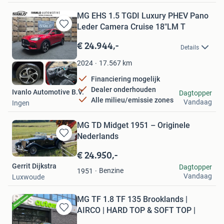
MG EHS 1.5 TGDI Luxury PHEV Pano
Leder Camera Cruise 18"LM T
Bewaren
in
€ 24.944,-
Details
Mijn
Favorieten
17.567
km
2024
Financiering mogelijk
Dealer onderhouden
Ivanlo Automotive B.V.
Dagtopper
Alle milieu/emissie zones
Vandaag
Ingen
MG TD Midget 1951 – Originele
Nederlands
Bewaren
in
€ 24.950,-
Mijn
Gerrit Dijkstra
Dagtopper
Favorieten
Benzine
1951
Vandaag
Luxwoude
MG TF 1.8 TF 135 Brooklands |
AIRCO | HARD TOP & SOFT TOP |
Bewaren