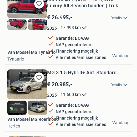
Luxury All Season banden | Trek
Bewaren
in
€ 26.495,-
Details
Mijn
Favorieten
17.993
km
2025
Garantie: BOVAG
NAP gecontroleerd
Financiering mogelijk
Van Mossel MG Tynaarlo
Vandaag
Alle milieu/emissie zones
Tynaarlo
MG 3 1.5 Hybrid+ Aut. Standard
€ 20.985,-
Bewaren
Details
in
Mijn
11.500
km
2025
Favorieten
Garantie: BOVAG
NAP gecontroleerd
Financiering mogelijk
Van Mossel MG Roermond
Vandaag
Alle milieu/emissie zones
Herten