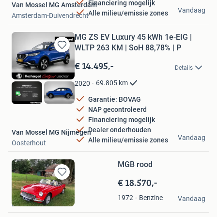
Financiering mogelijk
Van Mossel MG Amsterdam
Vandaag
Alle milieu/emissie zones
Amsterdam-Duivendrecht
MG ZS EV Luxury 45 kWh 1e-EIG |
WLTP 263 KM | SoH 88,78% | P
Bewaren
in
€ 14.495,-
Details
Mijn
Favorieten
69.805
km
2020
Garantie: BOVAG
NAP gecontroleerd
Financiering mogelijk
Dealer onderhouden
Van Mossel MG Nijmegen
Vandaag
Alle milieu/emissie zones
Oosterhout
MGB rood
€ 18.570,-
Bewaren
in
jansen
Benzine
1972
Mijn
Vandaag
Elst
Favorieten