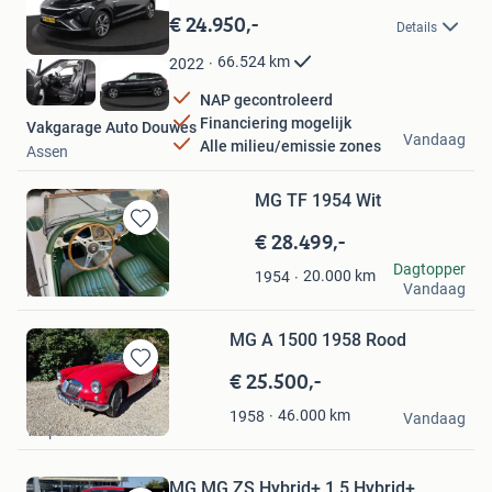
in
€ 24.950,-
Details
Mijn
Favorieten
66.524
km
2022
NAP gecontroleerd
Financiering mogelijk
Vakgarage Auto Douwes
Vandaag
Alle milieu/emissie zones
Assen
MG TF 1954 Wit
€ 28.499,-
Bewaren
in
maijntz
Dagtopper
20.000
km
1954
Mijn
Vandaag
Mechelen
Favorieten
MG A 1500 1958 Rood
€ 25.500,-
Bewaren
in
Andre
46.000
km
1958
Mijn
Vandaag
Wapenveld
Favorieten
MG MG ZS Hybrid+ 1.5 Hybrid+