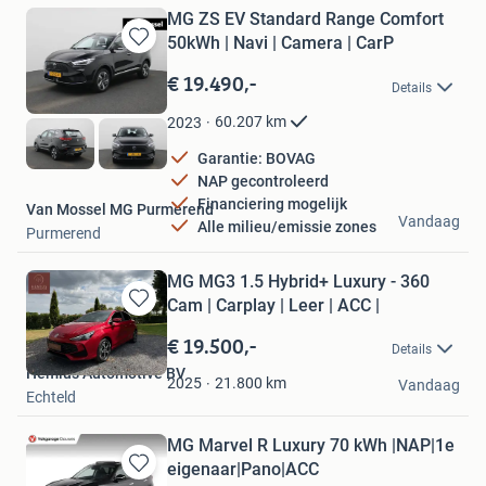
MG ZS EV Standard Range Comfort
50kWh | Navi | Camera | CarP
Bewaren
in
€ 19.490,-
Details
Mijn
Favorieten
60.207
km
2023
Garantie: BOVAG
NAP gecontroleerd
Financiering mogelijk
Van Mossel MG Purmerend
Vandaag
Alle milieu/emissie zones
Purmerend
MG MG3 1.5 Hybrid+ Luxury - 360
Cam | Carplay | Leer | ACC |
Bewaren
in
€ 19.500,-
Details
Mijn
Hemius Automotive BV
Favorieten
21.800
km
2025
Vandaag
Echteld
MG Marvel R Luxury 70 kWh |NAP|1e
eigenaar|Pano|ACC
Bewaren