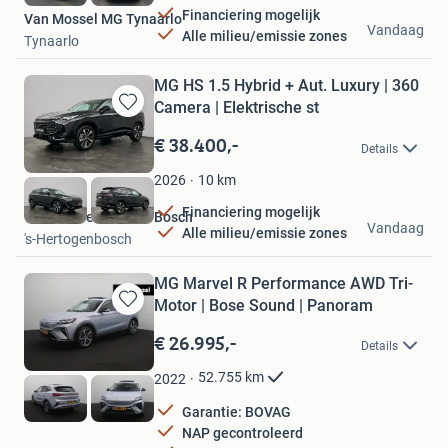
Financiering mogelijk
Van Mossel MG Tynaarlo
Vandaag
Alle milieu/emissie zones
Tynaarlo
MG HS 1.5 Hybrid + Aut. Luxury | 360
Camera | Elektrische st
Bewaren
in
€ 38.400,-
Details
Mijn
Favorieten
10
km
2026
Financiering mogelijk
Van Mossel MG Den Bosch
Vandaag
Alle milieu/emissie zones
's-Hertogenbosch
MG Marvel R Performance AWD Tri-
Motor | Bose Sound | Panoram
Bewaren
in
€ 26.995,-
Details
Mijn
Favorieten
52.755
km
2022
Garantie: BOVAG
NAP gecontroleerd