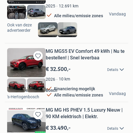
Favorieten
12.691
km
2025
Herwers Hengelo
Vandaag
Alle milieu/emissie zones
Hengelo (Gld)
Ook van deze
adverteerder
MG MGS5 EV Comfort 49 kWh | Nu te
bestellen! | Snel leverbaa
Bewaren
in
€ 32.500,-
Details
Mijn
Favorieten
10
km
2026
Financiering mogelijk
Van Mossel MG Den Bosch
Vandaag
Alle milieu/emissie zones
's-Hertogenbosch
MG MG HS PHEV 1.5 Luxury Nieuw |
90 KM elektrisch | Elektr.
Bewaren
in
€ 33.490,-
Details
Mijn