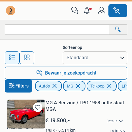
MG
Sorteer op
Alle afstanden…
Bewaar je zoekopdracht
Filters
Auto's
MG
Te koop
LPG
MG A Benzine / LPG 1958 nette staat
MGA
Bewaren
in
€ 19.500,-
Details
Mijn
Loubann Cars
Favorieten
6.514
km
1958
19 jul 26