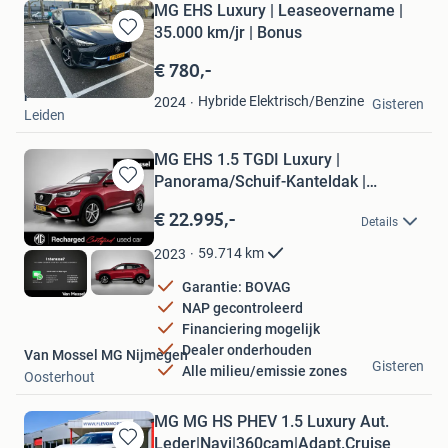
MG EHS Luxury | Leaseovername |
35.000 km/jr | Bonus
Bewaren
in
€ 780,-
Mijn
peter
Favorieten
Hybride Elektrisch/Benzine
2024
Gisteren
Leiden
MG EHS 1.5 TGDI Luxury |
Panorama/Schuif-Kanteldak |
Bewaren
18"LMV
in
€ 22.995,-
Details
Mijn
Favorieten
59.714
km
2023
Garantie: BOVAG
NAP gecontroleerd
Financiering mogelijk
Dealer onderhouden
Van Mossel MG Nijmegen
Gisteren
Alle milieu/emissie zones
Oosterhout
MG MG HS PHEV 1.5 Luxury Aut.
Leder|Navi|360cam|Adapt.Cruise