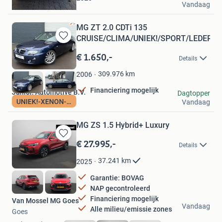
Vandaag
Rotterdam
MG ZT 2.0 CDTi 135
CRUISE/CLIMA/UNIEK!/SPORT/LEDER
Bewaren
in
€ 1.650,-
Details
Mijn
Favorieten
309.976
km
2006
Financiering mogelijk
Junior. Automotive B.V.
Dagtopper
UNIEK!-XENON-LEDER
Vandaag
Beverwijk
MG ZS 1.5 Hybrid+ Luxury
€ 27.995,-
Bewaren
Details
in
Mijn
37.241
km
2025
Favorieten
Garantie: BOVAG
NAP gecontroleerd
Financiering mogelijk
Van Mossel MG Goes
Vandaag
Alle milieu/emissie zones
Goes