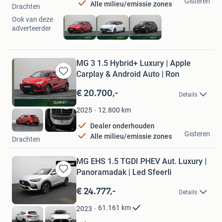
Gisteren
Alle milieu/emissie zones
Drachten
Ook van deze
adverteerder
MG 3 1.5 Hybrid+ Luxury | Apple
Carplay & Android Auto | Ron
Bewaren
in
€ 20.700,-
Details
Mijn
Favorieten
12.800
km
2025
Dealer onderhouden
Qarnet
Gisteren
Alle milieu/emissie zones
Drachten
MG EHS 1.5 TGDI PHEV Aut. Luxury |
Panoramadak | Led Sfeerli
Bewaren
in
€ 24.777,-
Details
Mijn
Favorieten
61.161
km
2023