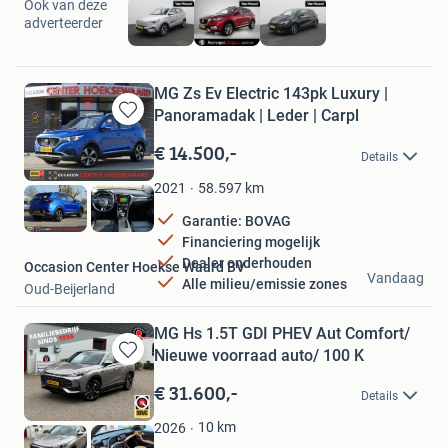
Ook van deze
adverteerder
MG Zs Ev Electric 143pk Luxury |
Panoramadak | Leder | Carpl
Bewaren
in
€ 14.500,-
Details
Mijn
Favorieten
58.597
km
2021
Garantie: BOVAG
Financiering mogelijk
Dealer onderhouden
Occasion Center Hoekse Waard BV
Vandaag
Alle milieu/emissie zones
Oud-Beijerland
MG Hs 1.5T GDI PHEV Aut Comfort/
Nieuwe voorraad auto/ 100 K
Bewaren
in
€ 31.600,-
Details
Mijn
Favorieten
10
km
2026