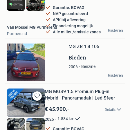
Garantie: BOVAG
NAP gecontroleerd
APK bij aflevering
Financiering mogelijk
Van Mossel MG Purmerend
Gisteren
Alle milieu/emissie zones
Purmerend
Bewaren
in
Mijn
MG ZR 1.4 105
Favorieten
Bieden
Benzine
2006
luka
Gisteren
Terneuzen
MG MGS9 1.5 Premium Plug-in
Hybrid | Panoramadak | Led Sfeer
Bewaren
in
€ 45.900,-
Details
Mijn
Favorieten
1.884
km
2026
Garantie: BOVAG