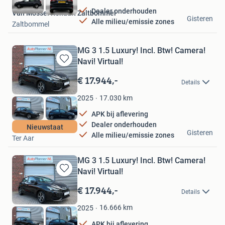
Dealer onderhouden
Van Mossel Renault Zaltbommel
Gisteren
Alle milieu/emissie zones
Zaltbommel
MG 3 1.5 Luxury! Incl. Btw! Camera!
Navi! Virtual!
Bewaren
in
€ 17.944,-
Details
Mijn
Favorieten
17.030
km
2025
APK bij aflevering
Dealer onderhouden
AutoPlanner NL
Nieuwstaat
Gisteren
Alle milieu/emissie zones
Ter Aar
MG 3 1.5 Luxury! Incl. Btw! Camera!
Navi! Virtual!
Bewaren
in
€ 17.944,-
Details
Mijn
Favorieten
16.666
km
2025
APK bij aflevering