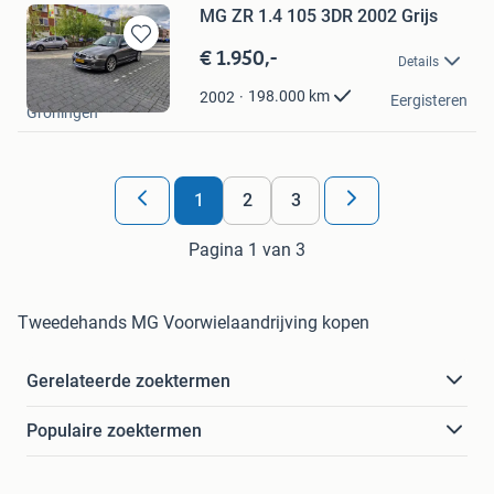
MG ZR 1.4 105 3DR 2002 Grijs
€ 1.950,-
Bewaren
Details
in
Seles
Mijn
198.000
km
2002
Eergisteren
Groningen
Favorieten
1
2
3
Pagina 1 van 3
Tweedehands MG Voorwielaandrijving kopen
Gerelateerde zoektermen
Populaire zoektermen