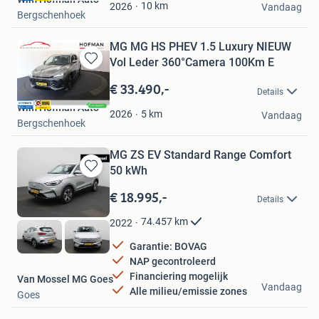
Favorieten
10
km
2026
Vandaag
Bergschenhoek
MG MG HS PHEV 1.5 Luxury NIEUW
Vol Leder 360°Camera 100Km E
Bewaren
in
€ 33.490,-
Details
Mijn
Wim Hofman Auto
Favorieten
5
km
2026
Vandaag
Bergschenhoek
MG ZS EV Standard Range Comfort
50 kWh
Bewaren
in
€ 18.995,-
Details
Mijn
Favorieten
74.457
km
2022
Garantie: BOVAG
NAP gecontroleerd
Financiering mogelijk
Van Mossel MG Goes
Vandaag
Alle milieu/emissie zones
Goes