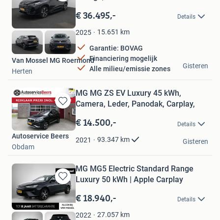
Bewaren
in
€ 36.495,-
Details
Mijn
Favorieten
15.651
km
2025
Garantie: BOVAG
Financiering mogelijk
Van Mossel MG Roermond
Gisteren
Alle milieu/emissie zones
Herten
MG MG ZS EV Luxury 45 kWh,
Camera, Leder, Panodak, Carplay,
Bewaren
in
€ 14.500,-
Details
Mijn
Autoservice Beers
Favorieten
93.347
km
2021
Gisteren
Obdam
MG MG5 Electric Standard Range
Luxury 50 kWh | Apple Carplay
Bewaren
in
€ 18.940,-
Details
Mijn
Favorieten
27.057
km
2022