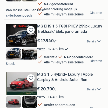
NAP gecontroleerd
Financiering mogelijk
Van Mossel MG Den Bosch
Gisteren
Alle milieu/emissie zones
's-Hertogenbosch
MG EHS 1.5 TGDI PHEV 259pk Luxury
Trekhaak/ Elek. panoramada
Bewaren
in
€ 17.940,-
Details
Mijn
Favorieten
82.489
km
2022
Garantie
NAP gecontroleerd
Pheifer Autobedrijf
Gisteren
Alle milieu/emissie zones
Sneek
MG 3 1.5 Hybrid+ Luxury | Apple
Carplay & Android Auto | Ron
Bewaren
in
€ 20.700,-
Details
Mijn
Favorieten
14.400
km
2025
Dealer onderhouden
Qarnet