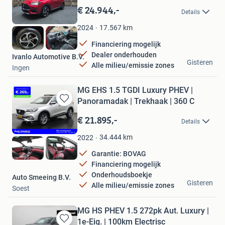
in
€ 24.944,-
Details
Mijn
Favorieten
17.567
km
2024
Financiering mogelijk
Dealer onderhouden
Ivanlo Automotive B.V.
Gisteren
Alle milieu/emissie zones
Ingen
MG EHS 1.5 TGDI Luxury PHEV |
Panoramadak | Trekhaak | 360 C
Bewaren
in
€ 21.895,-
Details
Mijn
Favorieten
34.444
km
2022
Garantie: BOVAG
Financiering mogelijk
Onderhoudsboekje
Auto Smeeing B.V.
Gisteren
Alle milieu/emissie zones
Soest
MG HS PHEV 1.5 272pk Aut. Luxury |
1e-Eig. | 100km Electrisc