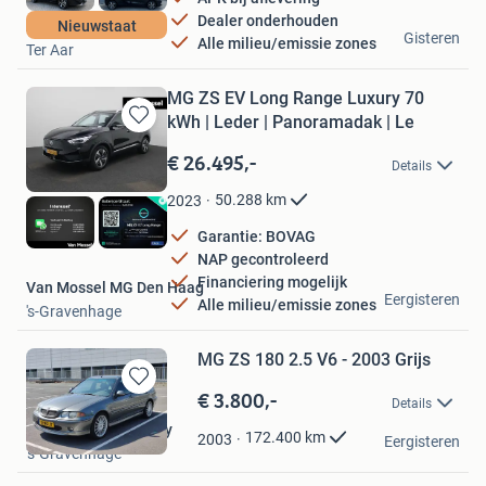
Dealer onderhouden
AutoPlanner NL
Nieuwstaat
Gisteren
Alle milieu/emissie zones
Ter Aar
MG ZS EV Long Range Luxury 70
kWh | Leder | Panoramadak | Le
Bewaren
in
€ 26.495,-
Details
Mijn
Favorieten
50.288
km
2023
Garantie: BOVAG
NAP gecontroleerd
Financiering mogelijk
Van Mossel MG Den Haag
Eergisteren
Alle milieu/emissie zones
's-Gravenhage
MG ZS 180 2.5 V6 - 2003 Grijs
€ 3.800,-
Bewaren
Details
in
Christopher Stanbury
Mijn
172.400
km
2003
Eergisteren
's-Gravenhage
Favorieten