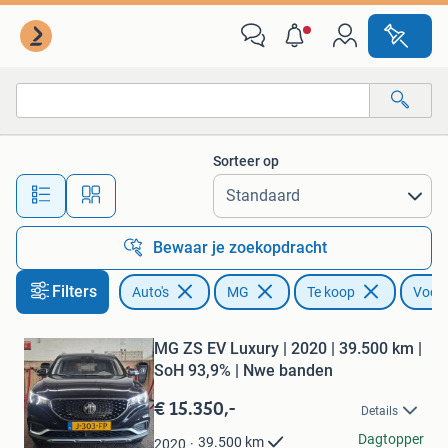
MG
Sorteer op
Alle afstanden…
Bewaar je zoekopdracht
Filters
Auto's
MG
Te koop
Voorw
Bewaren
in
Mijn
MG ZS EV Luxury | 2020 | 39.500 km |
Favorieten
SoH 93,9% | Nwe banden
€ 15.350,-
Details
Peksert
Dagtopper
39.500
km
2020