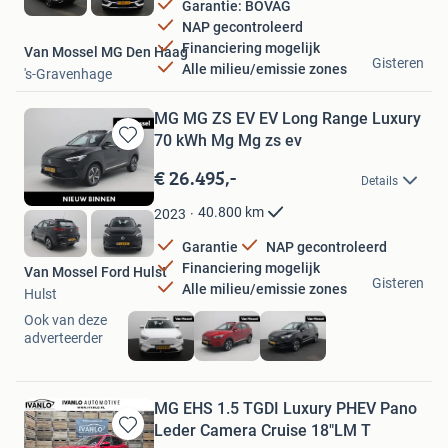
Garantie: BOVAG
NAP gecontroleerd
Financiering mogelijk
Van Mossel MG Den Haag
Gisteren
Alle milieu/emissie zones
's-Gravenhage
MG MG ZS EV EV Long Range Luxury
70 kWh Mg Mg zs ev
Bewaren
in
€ 26.495,-
Details
Mijn
Favorieten
40.800
km
2023
Garantie
NAP gecontroleerd
Financiering mogelijk
Van Mossel Ford Hulst
Gisteren
Alle milieu/emissie zones
Hulst
Ook van deze
adverteerder
MG EHS 1.5 TGDI Luxury PHEV Pano
Leder Camera Cruise 18"LM T
Bewaren