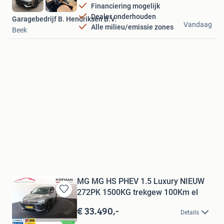
Financiering mogelijk
Dealer onderhouden
Garagebedrijf B. Hendriksen B.V.
Vandaag
Alle milieu/emissie zones
Beek
MG MG HS PHEV 1.5 Luxury NIEUW
272PK 1500KG trekgew 100Km el
Bewaren
in
€ 33.490,-
Details
Mijn
Wim Hofman Auto