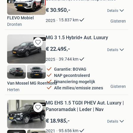
Bewaren
in
€ 30.950,-
Details
Mijn
FLEVO Mobiel
Favorieten
15.837
km
2025
Gisteren
Dronten
MG 3 1.5 Hybrid+ Aut. Luxury
€ 22.495,-
Bewaren
Details
in
Mijn
39.744
km
2025
Favorieten
Garantie: BOVAG
NAP gecontroleerd
Financiering mogelijk
Van Mossel MG Roermond
Gisteren
Alle milieu/emissie zones
Herten
MG EHS 1.5 TGDI PHEV Aut. Luxury |
Panoramadak | Leder | Nav
Bewaren
in
€ 18.985,-
Details
Mijn
Favorieten
95.656
km
2021