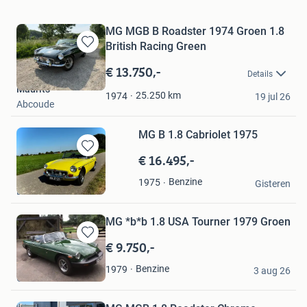
MG MGB B Roadster 1974 Groen 1.8
British Racing Green
Bewaren
in
€ 13.750,-
Details
Mijn
Maurits
Favorieten
25.250
km
1974
19 jul 26
Abcoude
MG B 1.8 Cabriolet 1975
€ 16.495,-
Bewaren
in
Mark
Benzine
1975
Mijn
Gisteren
Druten
Favorieten
MG *b*b 1.8 USA Tourner 1979 Groen
€ 9.750,-
Bewaren
in
Ton
Benzine
1979
Mijn
3 aug 26
Onna
Favorieten