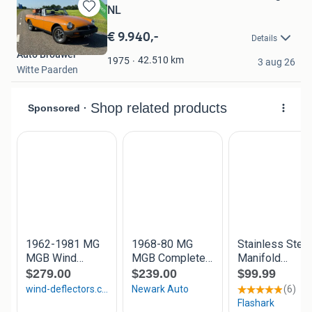
NL
Bewaren
in
€ 9.940,-
Details
Mijn
Auto Brouwer
Favorieten
42.510
km
1975
3 aug 26
Witte Paarden