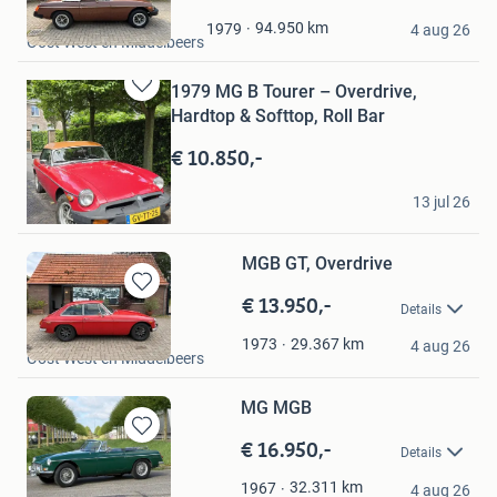
in
Loco Classics
Mijn
94.950
km
1979
4 aug 26
Oost West en Middelbeers
Favorieten
1979 MG B Tourer – Overdrive,
Bewaren
Hardtop & Softtop, Roll Bar
in
Mijn
€ 10.850,-
Favorieten
miki bar
13 jul 26
's-Gravenhage
MGB GT, Overdrive
€ 13.950,-
Bewaren
Details
in
Loco Classics
Mijn
29.367
km
1973
4 aug 26
Oost West en Middelbeers
Favorieten
MG MGB
€ 16.950,-
Bewaren
Details
in
Imparts B.V.
Mijn
32.311
km
1967
4 aug 26