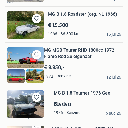
Ede
Favorieten
MG B 1.8 Roadster (org. NL 1966)
€ 15.500,-
Bewaren
in
hm
36.800
km
1966
Mijn
16 jul 26
Anderen
Favorieten
MG MGB Tourer RHD 1800cc 1972
Flame Red 2e eigenaar
Bewaren
in
€ 9.950,-
Mijn
Verkaart
Favorieten
Benzine
1972
12 jul 26
Amsterdam
MG B 1.8 Tourner 1976 Geel
Bieden
Bewaren
in
Letsch
Benzine
1976
Mijn
5 aug 26
's-Gravenhage
Favorieten