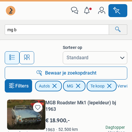
MG
Sorteer op
Alle afstanden…
Bewaar je zoekopdracht
Filters
Auto's
MG
Te koop
Verwijde
MGB Roadster Mk1 (lepeldeur) bj
1963
Bewaren
in
€ 18.900,-
Mijn
Freek
Dagtopper
Favorieten
52.500
km
1963