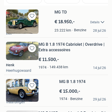
MG TD
€ 18.950,-
Bewaren
Details
in
Imparts B.V.
Mijn
Benzine
23.222
km
28 jul 26
Ede
Favorieten
MG B 1.8 1974 Cabriolet | Overdrive |
Extra accessoires
Bewaren
in
€ 11.500,-
Mijn
Henk
Favorieten
149.438
km
1974
14 jul 26
Heerhugowaard
MG B 1.8 1974
€ 15.000,-
Bewaren
in
Hans Wuijts
Benzine
1974
Mijn
29 jul 26
Vlaardingen
Favorieten