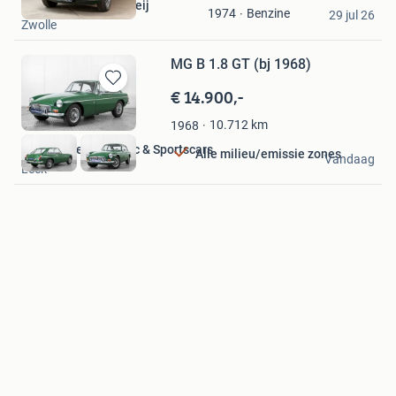
Thijs Joris van ter Meij
Benzine
1974
Mijn
29 jul 26
Zwolle
Favorieten
MG B 1.8 GT (bj 1968)
€ 14.900,-
Bewaren
in
10.712
km
1968
Mijn
Favorieten
Hofman Leek Classic & Sportscars
Alle milieu/emissie zones
Vandaag
Leek