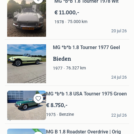
MG *b*b 1.8 Tourner 1978 Wit
Bewaren
in
€ 11.000,-
Mijn
Favorieten
75.000
km
1978
TheChosenOne
20 jul 26
Bewaren
Landgraaf
in
Mijn
MG *b*b 1.8 Tourner 1977 Geel
Favorieten
Bieden
76.327
km
1977
RiaM
24 jul 26
Havelterberg
MG *b*b 1.8 USA Tourner 1975 Groen
€ 8.750,-
Bewaren
in
lance.
Benzine
1975
Mijn
22 jul 26
Epe
Favorieten
MG B 1.8 Roadster Overdrive | Orig