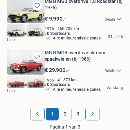
MG B MGB overdrive 1.8 Roadster (bj
1976)
Bewaren
in
€ 9.990,-
Details
Mijn
Favorieten
160.709
km
1976
Hofman Leek Classic & Sportscars
31 jul 26
Alle milieu/emissie zones
Leek
MG B MGB overdrive chroom
spaakwielen (bj 1966)
Bewaren
in
€ 29.900,-
Details
Mijn
Favorieten
41.373
km
1966
Hofman Leek Classic & Sportscars
Vandaag
Alle milieu/emissie zones
Leek
1
2
3
Pagina 1 van 3