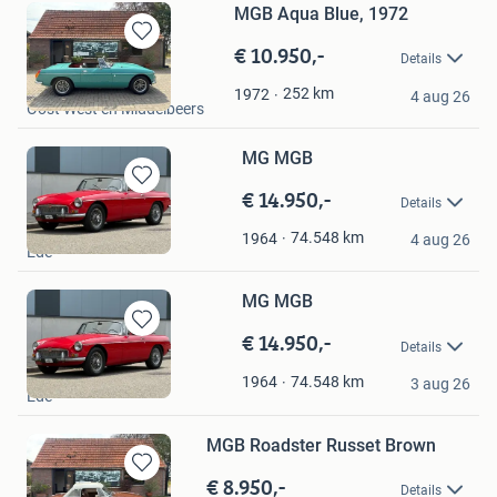
MGB Aqua Blue, 1972
€ 10.950,-
Bewaren
Details
in
Loco Classics
Mijn
252
km
1972
4 aug 26
Oost West en Middelbeers
Favorieten
MG MGB
€ 14.950,-
Bewaren
Details
in
Imparts B.V.
Mijn
74.548
km
1964
4 aug 26
Ede
Favorieten
MG MGB
€ 14.950,-
Bewaren
Details
in
Imparts B.V.
Mijn
74.548
km
1964
3 aug 26
Ede
Favorieten
MGB Roadster Russet Brown
€ 8.950,-
Bewaren
Details