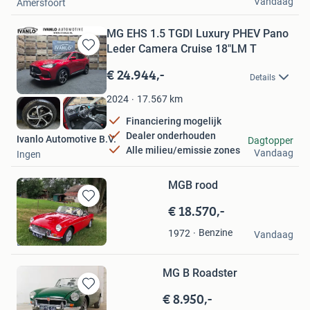
Vandaag
Amersfoort
MG EHS 1.5 TGDI Luxury PHEV Pano
Leder Camera Cruise 18"LM T
Bewaren
in
€ 24.944,-
Details
Mijn
Favorieten
17.567
km
2024
Financiering mogelijk
Dealer onderhouden
Ivanlo Automotive B.V.
Dagtopper
Alle milieu/emissie zones
Vandaag
Ingen
MGB rood
€ 18.570,-
Bewaren
in
jansen
Benzine
1972
Mijn
Vandaag
Elst
Favorieten
MG B Roadster
€ 8.950,-
Bewaren
in