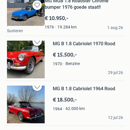
MG MGB 1.8 Roadster Chrome
bumper 1976 goede staat!!
Bewaren
in
€ 10.950,-
Mijn
DiClassics
Favorieten
19.284
km
1976
1 aug 26
Susteren
MG B 1.8 Cabriolet 1970 Rood
Bewaren
in
€ 15.500,-
Mijn
Favorieten
Benzine
1970
Peerke
29 jul 26
Riethoven
MG B 1.8 Cabriolet 1964 Rood
Bewaren
in
€ 18.500,-
Mijn
Favorieten
62.000
km
1964
Van der Weele
12 jul 26
Nieuwpoort