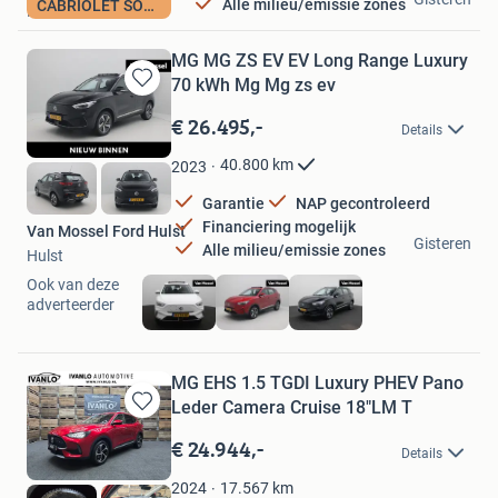
Alle milieu/emissie zones
CABRIOLET SOFTTOP
Made
MG MG ZS EV EV Long Range Luxury
70 kWh Mg Mg zs ev
Bewaren
in
€ 26.495,-
Details
Mijn
Favorieten
40.800
km
2023
Garantie
NAP gecontroleerd
Financiering mogelijk
Van Mossel Ford Hulst
Gisteren
Alle milieu/emissie zones
Hulst
Ook van deze
adverteerder
MG EHS 1.5 TGDI Luxury PHEV Pano
Leder Camera Cruise 18"LM T
Bewaren
in
€ 24.944,-
Details
Mijn
Favorieten
17.567
km
2024