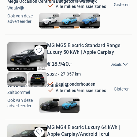
Mega Occasion Centrum Budgetcars Waalwijk
Gisteren
Alle milieu/emissie zones
Waalwijk
Ook van deze
adverteerder
MG MG5 Electric Standard Range
Luxury 50 kWh | Apple Carplay
Bewaren
in
€ 18.940,-
Details
Mijn
Favorieten
27.057
km
2022
Dealer onderhouden
Van Mossel Renault Zaltbommel
Gisteren
Alle milieu/emissie zones
Zaltbommel
Ook van deze
adverteerder
MG MG4 Electric Luxury 64 kWh |
Apple Carplay/Android | crui