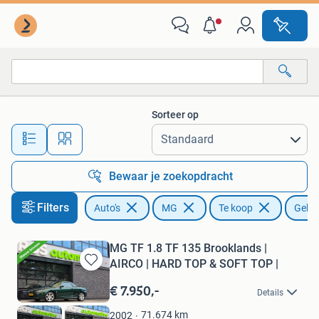
MG
Sorteer op
Alle afstanden…
Bewaar je zoekopdracht
Filters
Auto's
MG
Te koop
Gebru
MG TF 1.8 TF 135 Brooklands |
AIRCO | HARD TOP & SOFT TOP |
Bewaren
in
€ 7.950,-
Details
Mijn
Favorieten
71.674
km
2002