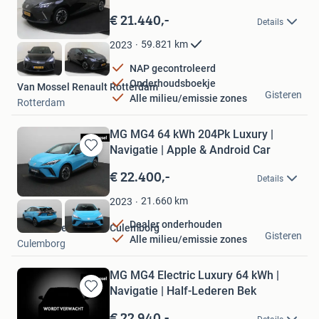
Bewaren
in
€ 21.440,-
Details
Mijn
Favorieten
59.821
km
2023
NAP gecontroleerd
Onderhoudsboekje
Van Mossel Renault Rotterdam
Gisteren
Alle milieu/emissie zones
Rotterdam
MG MG4 64 kWh 204Pk Luxury |
Navigatie | Apple & Android Car
Bewaren
in
€ 22.400,-
Details
Mijn
Favorieten
21.660
km
2023
Dealer onderhouden
Van Mossel Renault Culemborg
Gisteren
Alle milieu/emissie zones
Culemborg
MG MG4 Electric Luxury 64 kWh |
Navigatie | Half-Lederen Bek
Bewaren
in
€ 22.940,-