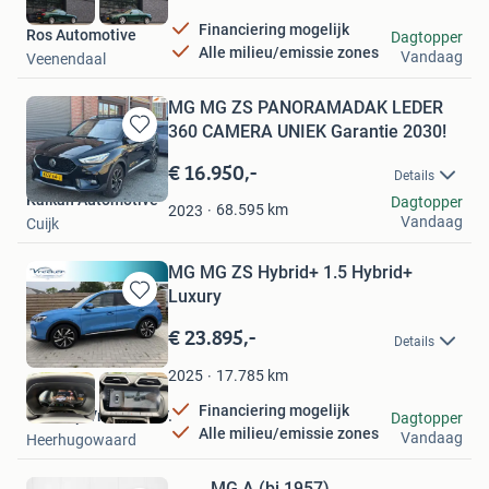
Financiering mogelijk
Ros Automotive
Dagtopper
Alle milieu/emissie zones
Vandaag
Veenendaal
MG MG ZS PANORAMADAK LEDER
360 CAMERA UNIEK Garantie 2030!
Bewaren
in
€ 16.950,-
Details
Mijn
Kalkan Automotive
Dagtopper
Favorieten
68.595
km
2023
Vandaag
Cuijk
MG MG ZS Hybrid+ 1.5 Hybrid+
Luxury
Bewaren
in
€ 23.895,-
Details
Mijn
Favorieten
17.785
km
2025
Financiering mogelijk
Verkoop Vreeker B.V.
Dagtopper
Alle milieu/emissie zones
Vandaag
Heerhugowaard
MG A (bj 1957)