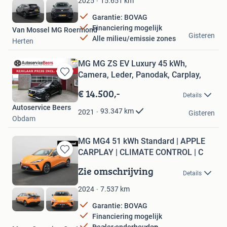
15.651
km
2025
Garantie: BOVAG
Financiering mogelijk
Van Mossel MG Roermond
Gisteren
Alle milieu/emissie zones
Herten
MG MG ZS EV Luxury 45 kWh,
Camera, Leder, Panodak, Carplay,
Bewaren
in
€ 14.500,-
Details
Mijn
Autoservice Beers
Favorieten
93.347
km
2021
Gisteren
Obdam
MG MG4 51 kWh Standard | APPLE
CARPLAY | CLIMATE CONTROL | C
Bewaren
in
Zie omschrijving
Details
Mijn
Favorieten
7.537
km
2024
Garantie: BOVAG
Financiering mogelijk
Dealer onderhouden