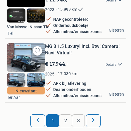
Details
Mijn
Favorieten
15.999
km
2023
NAP gecontroleerd
Onderhoudsboekje
Van Mossel Nissan Tiel
Gisteren
Alle milieu/emissie zones
Tiel
MG 3 1.5 Luxury! Incl. Btw! Camera!
Navi! Virtual!
Bewaren
in
€ 17.944,-
Details
Mijn
Favorieten
17.030
km
2025
APK bij aflevering
Dealer onderhouden
AutoPlanner NL
Nieuwstaat
Gisteren
Alle milieu/emissie zones
Ter Aar
1
2
3