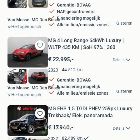
Garantie: BOVAG
NAP gecontroleerd
Financiering mogelijk
Van Mossel MG Den Bosch
Gisteren
Alle milieu/emissie zones
's-Hertogenbosch
MG 4 Long Range 64kWh Luxury |
WLTP 435 KM | SoH 97% | 360
Bewaren
in
€ 22.995,-
Details
Mijn
Favorieten
44.512
km
2023
Garantie: BOVAG
Financiering mogelijk
Van Mossel MG Den Bosch
Gisteren
Alle milieu/emissie zones
's-Hertogenbosch
MG EHS 1.5 TGDI PHEV 259pk Luxury
Trekhaak/ Elek. panoramada
Bewaren
in
€ 17.940,-
Details
Mijn
Favorieten
82.489
km
2022