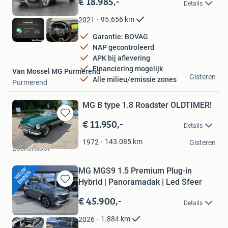
€ 18.985,-
Details
Mijn
Favorieten
95.656
km
2021
Garantie: BOVAG
NAP gecontroleerd
APK bij aflevering
Financiering mogelijk
Van Mossel MG Purmerend
Gisteren
Alle milieu/emissie zones
Purmerend
MG B type 1.8 Roadster OLDTIMER!
€ 11.950,-
Bewaren
Details
in
A2 Automotive
Mijn
143.085
km
1972
Gisteren
Loenersloot
Favorieten
MG MGS9 1.5 Premium Plug-in
Hybrid | Panoramadak | Led Sfeer
Bewaren
in
€ 45.900,-
Details
Mijn
Favorieten
1.884
km
2026