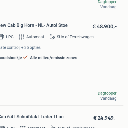
Dagtopper
Vandaag
€ 48.900,-
ew Cab Big Horn - NL- Auto! Stoe
LPG
Automaat
SUV of Terreinwagen
ate control, + 35 opties
houdsboekje
Alle milieu/emissie zones
Dagtopper
Vandaag
€ 24.949,-
 6'4 l Schuifdak l Leder l Luc