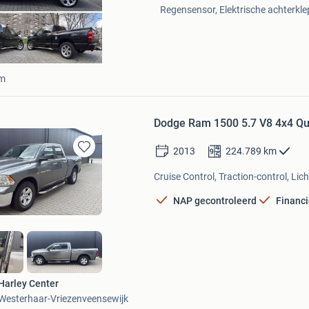
Regensensor, Elektrische achterklep
am
Dodge Ram 1500 5.7 V8 4x4 Q
2013
224.789
km
Bewaren
in
Cruise Control, Traction-control, Lic
Mijn
Favorieten
NAP gecontroleerd
Financi
Harley Center
Westerhaar-Vriezenveensewijk