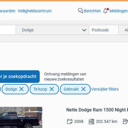
waarden
Veiligheidscentrum
Berichten
Meldingen
Dodge
A
Ontvang meldingen van
r je zoekopdracht
nieuwe zoekresultaten
Dodge
Te koop
Gebruikt
Verwijder filters
Bewaren
in
Nette Dodge Ram 1500 Night 
Mijn
Favorieten
2008
202.547
km