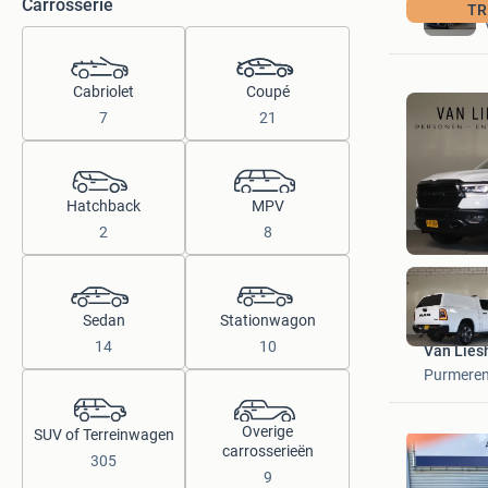
Carrosserie
TR
Cabriolet
Coupé
7
21
Hatchback
MPV
2
8
Sedan
Stationwagon
14
10
Van Lies
Purmere
Overige
SUV of Terreinwagen
carrosserieën
305
9