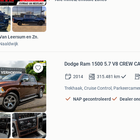
Van Leersum en Zn.
Naaldwijk
Dodge Ram 1500 5.7 V8 CREW C
Bewaren
2014
315.481
km
in
Mijn
Trekhaak, Cruise Control, Parkeercamer
Favorieten
NAP gecontroleerd
Dealer o