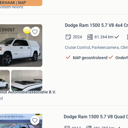
Autobedrijf Verhoefen
EKHAAK | NAP
Velsen-Noord
Dodge Ram 1500 5.7 V8 4x4 Cr
2024
61.264
km
Bewaren
in
Cruise Control, Parkeercamera, Clim
Mijn
Favorieten
NAP gecontroleerd
Onder
hout Automobielassociatie B.V.
nd
Dodge Ram 1500 5.7 V8 Quad Cab
Bewaren