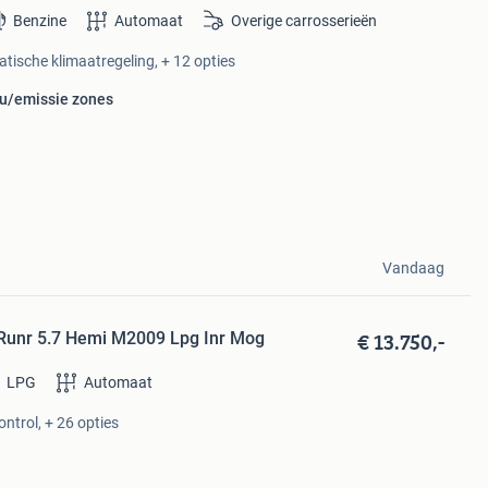
Benzine
Automaat
Overige carrosserieën
tische klimaatregeling, + 12 opties
eu/emissie zones
Vandaag
€ 13.750,-
Runr 5.7 Hemi M2009 Lpg Inr Mog
LPG
Automaat
ontrol, + 26 opties