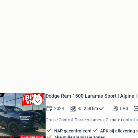
Dodge Ram 1500 Laramie Sport | Alpine | 
Bewaren
2024
45.258
km
LPG
in
Mijn
Cruise Control, Parkeercamera, Climate control, 
Favorieten
NAP gecontroleerd
APK bij aflevering
Alle milieu/emissie zones