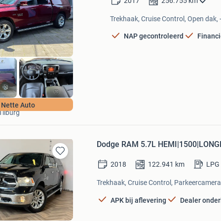
2017
256.755
km
in
Mijn
Trekhaak, Cruise Control, Open dak, 
Favorieten
NAP gecontroleerd
Financi
Zwaard Auto's
Nette Auto
Tilburg
Dodge RAM 5.7L HEMI|1500|LON
Bewaren
2018
122.941
km
LPG
in
Mijn
Trekhaak, Cruise Control, Parkeercamera,
Favorieten
APK bij aflevering
Dealer onde