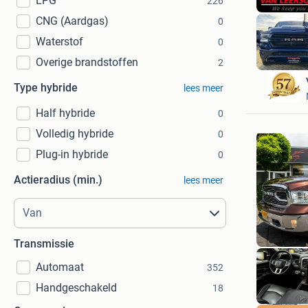
LPG
226
CNG (Aardgas)
0
Waterstof
0
Overige brandstoffen
2
Type hybride
lees meer
Half hybride
0
Volledig hybride
0
Plug-in hybride
0
Actieradius (min.)
lees meer
Transmissie
Automaat
352
Handgeschakeld
18