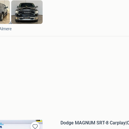
LME cars
Almere
Dodge MAGNUM SRT-8 Carplay|C