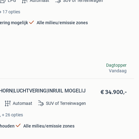
LPG
Automaat
SUV of Terreinwagen
+ 17 opties
ering mogelijk
Alle milieu/emissie zones
Dagtopper
Vandaag
€ 34.900,-
GHORN|LUCHTVERING|INRUIL MOGELIJ
Automaat
SUV of Terreinwagen
 + 26 opties
rhouden
Alle milieu/emissie zones