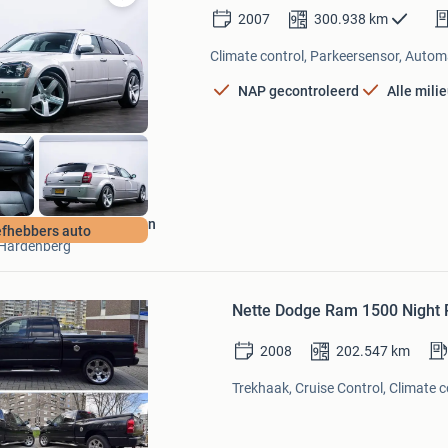
Bewaren
2007
300.938
km
in
Mijn
Climate control, Parkeersensor, Automa
Favorieten
NAP gecontroleerd
Alle mili
Autobedrijf van der Zwan
efhebbers auto
Hardenberg
Bewaren
in
Nette Dodge Ram 1500 Night 
Mijn
Favorieten
2008
202.547
km
Trekhaak, Cruise Control, Climate c