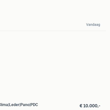
Vandaag
€ 10.000,-
lima|Leder|Pano|PDC