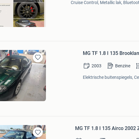
Cruise Control, Metallic lak, Bluetoo
MG TF 1.8 I 135 Brookla
Bewaren
2003
Benzine
in
Mijn
Elektrische buitenspiegels, Ce
Favorieten
MG TF 1.8 I 135 Airco 2002 
Bewaren