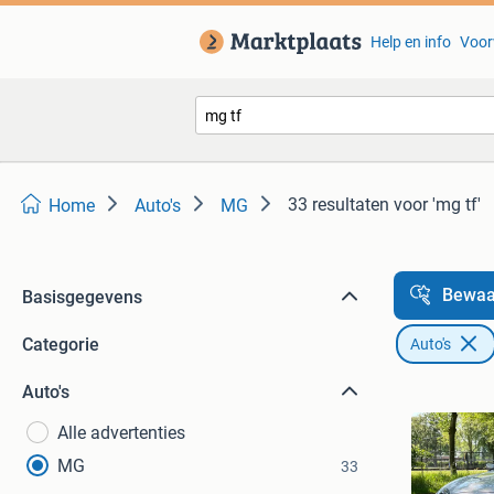
Help en info
Voor
33 resultaten
voor 'mg tf'
Home
Auto's
MG
Bewaa
Basisgegevens
Categorie
Auto's
Auto's
Alle advertenties
MG
33