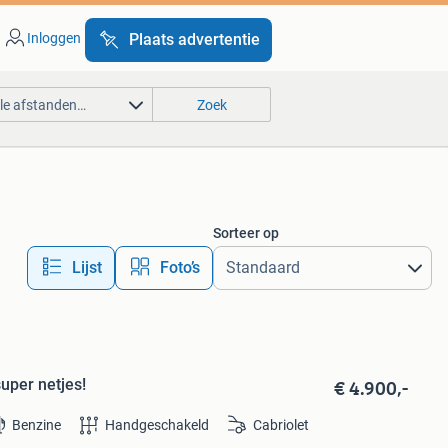
Inloggen
Plaats advertentie
lle afstanden…
Zoek
Sorteer op
Lijst
Foto’s
€ 4.900,-
super netjes!
Benzine
Handgeschakeld
Cabriolet