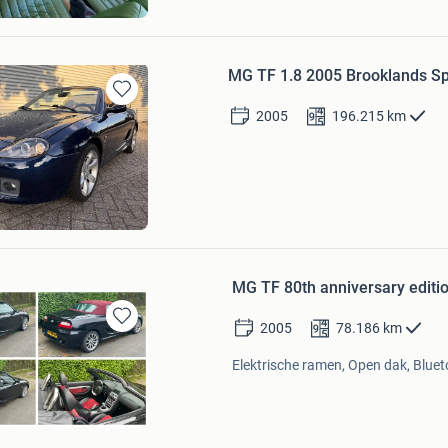
MG TF 1.8 2005 Brooklands Spe
Bewaren
2005
196.215
km
in
Mijn
Favorieten
MG TF 80th anniversary editi
2005
78.186
km
Bewaren
in
Elektrische ramen, Open dak, Bluet
Mijn
Favorieten