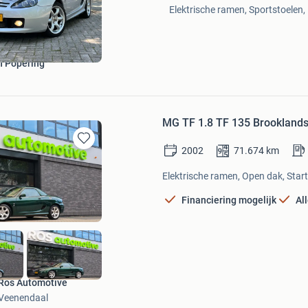
Mijn
Elektrische ramen, Sportstoelen,
Favorieten
n Popering
MG TF 1.8 TF 135 Brooklands
2002
71.674
km
Bewaren
in
Elektrische ramen, Open dak, Start
Mijn
Favorieten
Financiering mogelijk
Al
Ros Automotive
Veenendaal