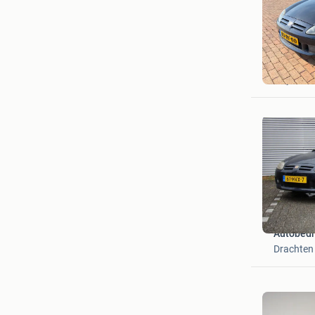
Mex
Lelystad
Autobedr
Drachten