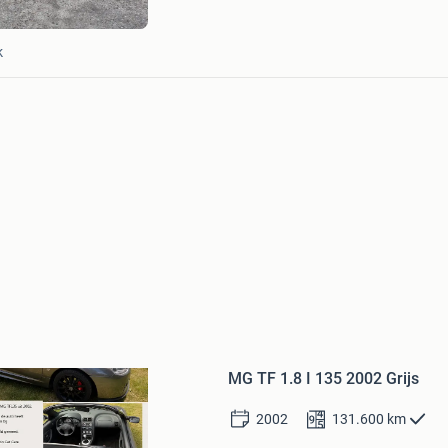
k
Bewaren
in
Mijn
MG TF 1.8 I 135 2002 Grijs
Favorieten
2002
131.600
km