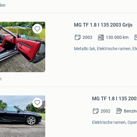
den
MG TF 1.8 I 135 2003 Grijs
Bewaren
2003
130.000
km
in
Mijn
Metallic lak, Elektrische ramen, El
Favorieten
n
MG TF 1.8 I 135 20
Bewaren
2002
Benzin
in
Mijn
Elektrische ramen, Open
Favorieten