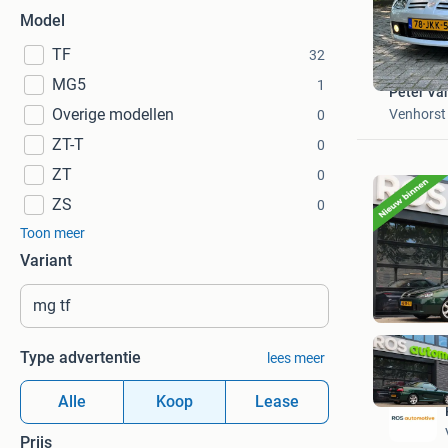
Model
TF
32
MG5
1
Peter Va
Overige modellen
Venhorst
0
ZT-T
0
ZT
0
ZS
0
Toon meer
Variant
Type advertentie
lees meer
Alle
Koop
Lease
Prijs