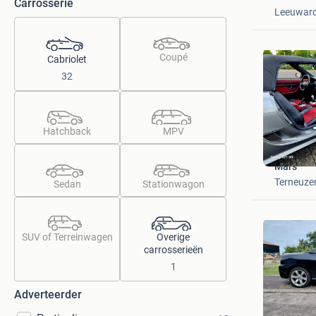
Carrosserie
Leeuwar
Coupé
Cabriolet
32
Hatchback
MPV
Mars
Terneuze
Sedan
Stationwagon
SUV of Terreinwagen
Overige
carrosserieën
1
Adverteerder