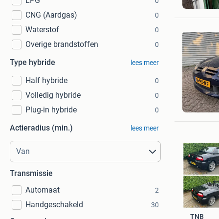
LPG
0
Mechelen
CNG (Aardgas)
0
Waterstof
0
Overige brandstoffen
0
Type hybride
lees meer
Half hybride
0
Volledig hybride
0
Thijn
Plug-in hybride
Helmond
0
Actieradius (min.)
lees meer
Transmissie
Automaat
2
Handgeschakeld
30
TNB