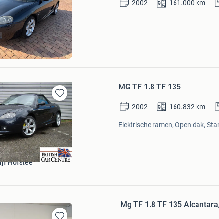
2002
161.000
km
in
Mijn
Favorieten
MG TF 1.8 TF 135
Bewaren
2002
160.832
km
in
Mijn
Elektrische ramen, Open dak, Star
Favorieten
ijf Hofstee
Mg TF 1.8 TF 135 Alcantara