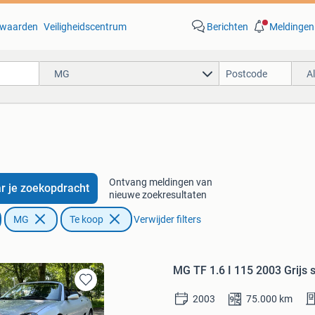
waarden
Veiligheidscentrum
Berichten
Meldingen
MG
A
Ontvang meldingen van
r je zoekopdracht
nieuwe zoekresultaten
MG
Te koop
Verwijder filters
MG TF 1.6 I 115 2003 Grijs 
Bewaren
2003
75.000
km
in