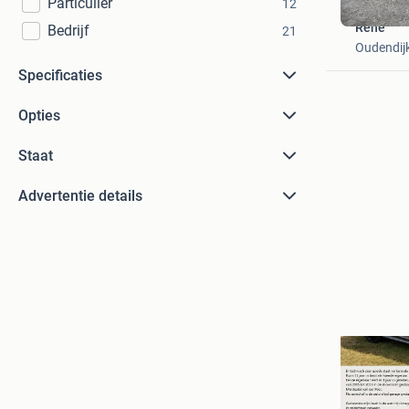
Particulier
12
René
Bedrijf
21
Oudendij
Specificaties
Opties
Staat
Advertentie details