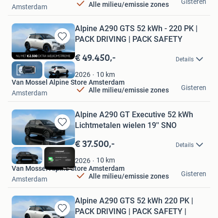
Gisteren
Alle milieu/emissie zones
Amsterdam
Alpine A290 GTS 52 kWh - 220 PK |
PACK DRIVING | PACK SAFETY
Bewaren
in
€ 49.450,-
Details
Mijn
Favorieten
10
km
2026
Van Mossel Alpine Store Amsterdam
Gisteren
Alle milieu/emissie zones
Amsterdam
Alpine A290 GT Executive 52 kWh
Lichtmetalen wielen 19'' SNO
Bewaren
in
€ 37.500,-
Details
Mijn
Favorieten
10
km
2026
Van Mossel Alpine Store Amsterdam
Gisteren
Alle milieu/emissie zones
Amsterdam
Alpine A290 GTS 52 kWh 220 PK |
PACK DRIVING | PACK SAFETY |
Bewaren