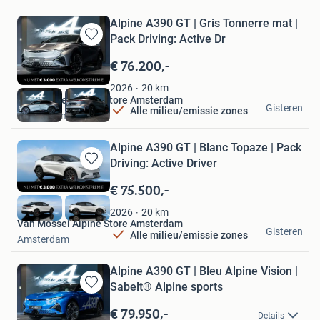
Alpine A390 GT | Gris Tonnerre mat |
Pack Driving: Active Dr
Bewaren
in
€ 76.200,-
Mijn
Favorieten
20
km
2026
Van Mossel Alpine Store Amsterdam
Gisteren
Alle milieu/emissie zones
Amsterdam
Alpine A390 GT | Blanc Topaze | Pack
Driving: Active Driver
Bewaren
in
€ 75.500,-
Mijn
Favorieten
20
km
2026
Van Mossel Alpine Store Amsterdam
Gisteren
Alle milieu/emissie zones
Amsterdam
Alpine A390 GT | Bleu Alpine Vision |
Sabelt® Alpine sports
Bewaren
in
€ 79.950,-
Details