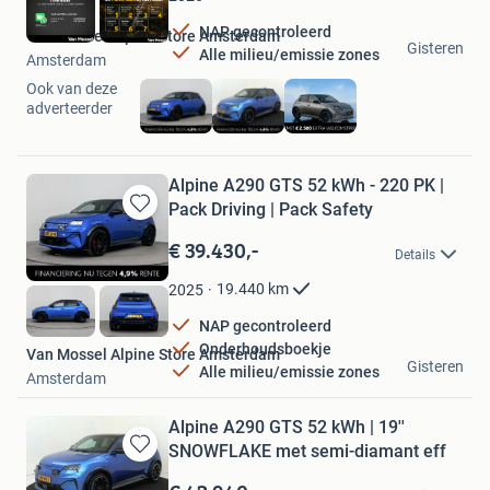
NAP gecontroleerd
Van Mossel Alpine Store Amsterdam
Gisteren
Alle milieu/emissie zones
Amsterdam
Ook van deze
adverteerder
Alpine A290 GTS 52 kWh - 220 PK |
Pack Driving | Pack Safety
Bewaren
in
€ 39.430,-
Details
Mijn
Favorieten
19.440
km
2025
NAP gecontroleerd
Onderhoudsboekje
Van Mossel Alpine Store Amsterdam
Gisteren
Alle milieu/emissie zones
Amsterdam
Alpine A290 GTS 52 kWh | 19''
SNOWFLAKE met semi-diamant eff
Bewaren
in