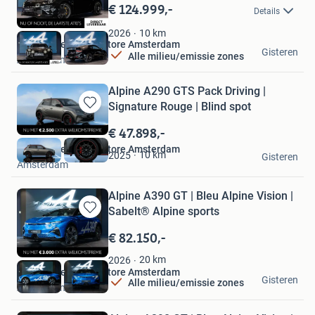
in
€ 124.999,-
Details
Mijn
Favorieten
10
km
2026
Van Mossel Alpine Store Amsterdam
Gisteren
Alle milieu/emissie zones
Amsterdam
Alpine A290 GTS Pack Driving |
Signature Rouge | Blind spot
Bewaren
in
€ 47.898,-
Mijn
Van Mossel Alpine Store Amsterdam
Favorieten
10
km
2025
Gisteren
Amsterdam
Alpine A390 GT | Bleu Alpine Vision |
Sabelt® Alpine sports
Bewaren
in
€ 82.150,-
Mijn
Favorieten
20
km
2026
Van Mossel Alpine Store Amsterdam
Gisteren
Alle milieu/emissie zones
Amsterdam