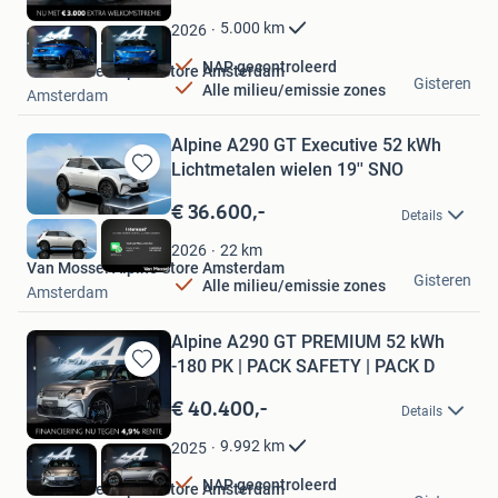
Mijn
Favorieten
5.000
km
2026
NAP gecontroleerd
Van Mossel Alpine Store Amsterdam
Gisteren
Alle milieu/emissie zones
Amsterdam
Alpine A290 GT Executive 52 kWh
Lichtmetalen wielen 19'' SNO
Bewaren
in
€ 36.600,-
Details
Mijn
Favorieten
22
km
2026
Van Mossel Alpine Store Amsterdam
Gisteren
Alle milieu/emissie zones
Amsterdam
Alpine A290 GT PREMIUM 52 kWh
-180 PK | PACK SAFETY | PACK D
Bewaren
in
€ 40.400,-
Details
Mijn
Favorieten
9.992
km
2025
NAP gecontroleerd
Van Mossel Alpine Store Amsterdam