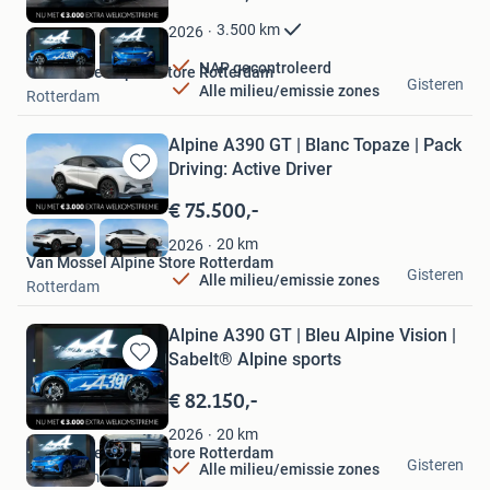
Mijn
Favorieten
3.500
km
2026
NAP gecontroleerd
Van Mossel Alpine Store Rotterdam
Gisteren
Alle milieu/emissie zones
Rotterdam
Alpine A390 GT | Blanc Topaze | Pack
Driving: Active Driver
Bewaren
in
€ 75.500,-
Mijn
Favorieten
20
km
2026
Van Mossel Alpine Store Rotterdam
Gisteren
Alle milieu/emissie zones
Rotterdam
Alpine A390 GT | Bleu Alpine Vision |
Sabelt® Alpine sports
Bewaren
in
€ 82.150,-
Mijn
Favorieten
20
km
2026
Van Mossel Alpine Store Rotterdam
Gisteren
Alle milieu/emissie zones
Rotterdam