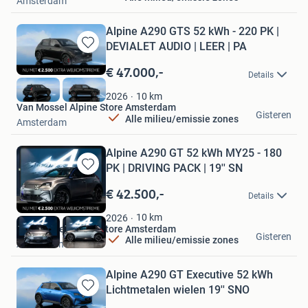
Amsterdam
Alpine A290 GTS 52 kWh - 220 PK |
DEVIALET AUDIO | LEER | PA
Bewaren
in
€ 47.000,-
Details
Mijn
Favorieten
10
km
2026
Van Mossel Alpine Store Amsterdam
Gisteren
Alle milieu/emissie zones
Amsterdam
Alpine A290 GT 52 kWh MY25 - 180
PK | DRIVING PACK | 19'' SN
Bewaren
in
€ 42.500,-
Details
Mijn
Favorieten
10
km
2026
Van Mossel Alpine Store Amsterdam
Gisteren
Alle milieu/emissie zones
Amsterdam
Alpine A290 GT Executive 52 kWh
Lichtmetalen wielen 19'' SNO
Bewaren