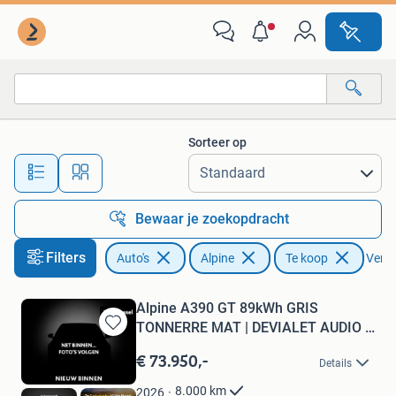
Alpine
Sorteer op
Alle afstanden…
Bewaar je zoekopdracht
Filters
Auto's
Alpine
Te koop
Verwij
Alpine A390 GT 89kWh GRIS
TONNERRE MAT | DEVIALET AUDIO |
Bewaren
21
in
€ 73.950,-
Details
Mijn
Favorieten
8.000
km
2026