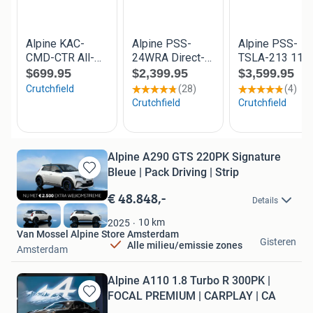
Alpine A290 GTS 220PK Signature
Bleue | Pack Driving | Strip
Bewaren
in
€ 48.848,-
Details
Mijn
Favorieten
10
km
2025
Van Mossel Alpine Store Amsterdam
Gisteren
Alle milieu/emissie zones
Amsterdam
Alpine A110 1.8 Turbo R 300PK |
FOCAL PREMIUM | CARPLAY | CA
Bewaren