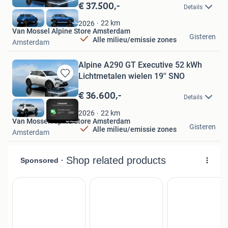
in
€ 37.500,-
Details
Mijn
Favorieten
22
km
2026
Van Mossel Alpine Store Amsterdam
Gisteren
Alle milieu/emissie zones
Amsterdam
Alpine A290 GT Executive 52 kWh
Lichtmetalen wielen 19'' SNO
Bewaren
in
€ 36.600,-
Details
Mijn
Favorieten
22
km
2026
Van Mossel Alpine Store Amsterdam
Gisteren
Alle milieu/emissie zones
Amsterdam