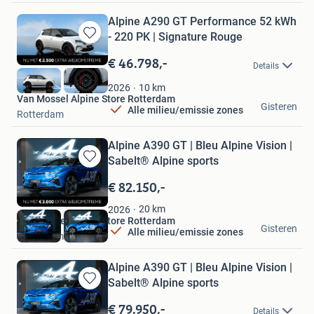
Alpine A290 GT Performance 52 kWh
- 220 PK | Signature Rouge
Bewaren
in
€ 46.798,-
Details
Mijn
Favorieten
10
km
2026
Van Mossel Alpine Store Rotterdam
Gisteren
Alle milieu/emissie zones
Rotterdam
Alpine A390 GT | Bleu Alpine Vision |
Sabelt® Alpine sports
Bewaren
in
€ 82.150,-
Mijn
Favorieten
20
km
2026
Van Mossel Alpine Store Rotterdam
Gisteren
Alle milieu/emissie zones
Rotterdam
Alpine A390 GT | Bleu Alpine Vision |
Sabelt® Alpine sports
Bewaren
in
€ 79.950,-
Details