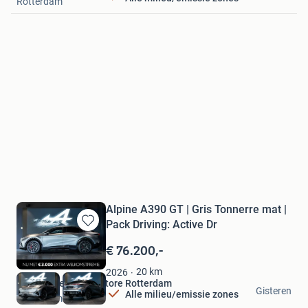
Rotterdam
Alpine A390 GT | Gris Tonnerre mat |
Pack Driving: Active Dr
Bewaren
in
€ 76.200,-
Mijn
Favorieten
20
km
2026
Van Mossel Alpine Store Rotterdam
Gisteren
Alle milieu/emissie zones
Rotterdam