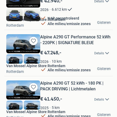
€ 42.940,-
Details
Mijn
Favorieten
6.612
km
2026
NAP gecontroleerd
Van Mossel Alpine Store Rotterdam
Gisteren
Alle milieu/emissie zones
Rotterdam
Alpine A290 GT Performance 52 kWh
- 220PK | SIGNATURE BLEUE
Bewaren
in
€ 47.248,-
Details
Mijn
Favorieten
10
km
2026
Van Mossel Alpine Store Rotterdam
Gisteren
Alle milieu/emissie zones
Rotterdam
Alpine A290 GT 52 kWh - 180 PK |
PACK DRIVING | Lichtmetalen
Bewaren
in
€ 41.450,-
Details
Mijn
Favorieten
5
km
2025
Van Mossel Alpine Store Rotterdam
Gisteren
Alle milieu/emissie zones