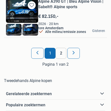
Alpine A390 GT | Bleu Alpine Vision |
Sabelt® Alpine sports
Bewaren
in
€ 82.150,-
Mijn
Favorieten
20
km
2026
Van Mossel Alpine Store Amsterdam
Gisteren
Alle milieu/emissie zones
Amsterdam
1
2
Pagina 1 van 2
Tweedehands Alpine kopen
Gerelateerde zoektermen
Populaire zoektermen