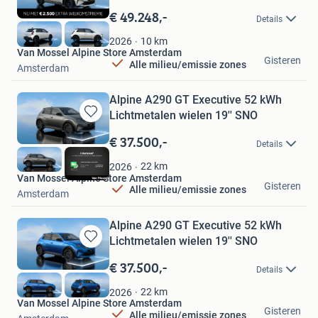
in
€ 49.248,-
Details
Mijn
Favorieten
10
km
2026
Van Mossel Alpine Store Amsterdam
Gisteren
Alle milieu/emissie zones
Amsterdam
Alpine A290 GT Executive 52 kWh
Lichtmetalen wielen 19'' SNO
Bewaren
in
€ 37.500,-
Details
Mijn
Favorieten
22
km
2026
Van Mossel Alpine Store Amsterdam
Gisteren
Alle milieu/emissie zones
Amsterdam
Alpine A290 GT Executive 52 kWh
Lichtmetalen wielen 19'' SNO
Bewaren
in
€ 37.500,-
Details
Mijn
Favorieten
22
km
2026
Van Mossel Alpine Store Amsterdam
Gisteren
Alle milieu/emissie zones