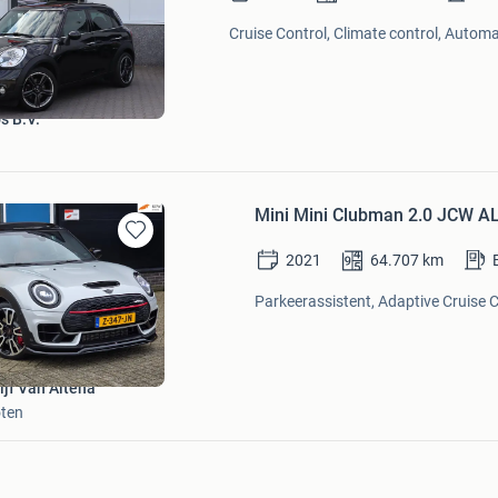
in
Mijn
Cruise Control, Climate control, Automa
Favorieten
s B.V.
Mini Mini Clubman 2.0 JCW AL
Bewaren
2021
64.707
km
in
Mijn
Parkeerassistent, Adaptive Cruise C
Favorieten
ijf Van Altena
ten