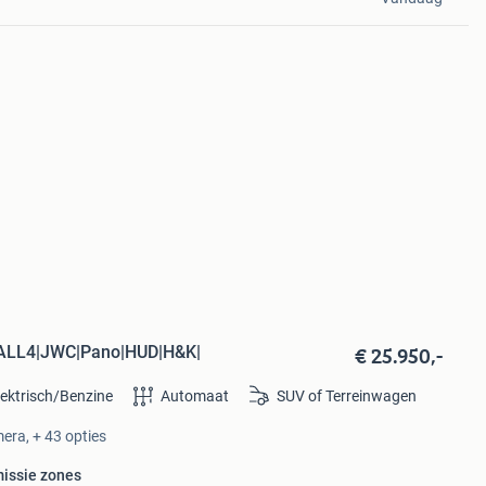
€ 25.950,-
E ALL4|JWC|Pano|HUD|H&K|
lektrisch/Benzine
Automaat
SUV of Terreinwagen
era, + 43 opties
missie zones