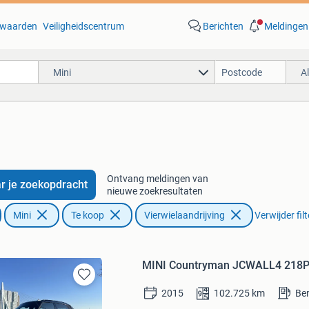
waarden
Veiligheidscentrum
Berichten
Meldingen
Mini
A
Ontvang meldingen van
r je zoekopdracht
nieuwe zoekresultaten
Mini
Te koop
Vierwielaandrijving
Verwijder fil
MINI Countryman JCWALL4 218PK 
Bewaren
2015
102.725
km
Be
in