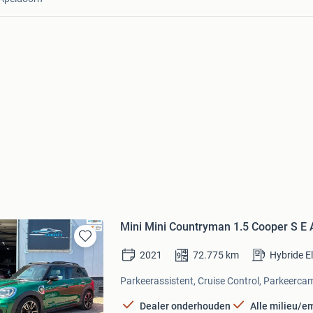
Mini Mini Countryman 1.5 Cooper S 
Bewaren
2021
72.775
km
Hybride E
in
Mijn
Parkeerassistent, Cruise Control, Parkeercam
Favorieten
Dealer onderhouden
Alle milieu/e