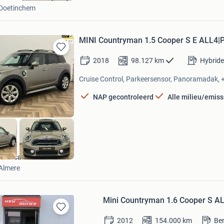
Doetinchem
MINI Countryman 1.5 Cooper S E ALL
Bewaren
2018
98.127
km
Hybride
in
Mijn
Cruise Control, Parkeersensor, Panoramadak, +
Favorieten
NAP gecontroleerd
Alle milieu/emiss
LME cars
Almere
Mini Countryman 1.6 Cooper S AL
Bewaren
2012
154.000
km
Be