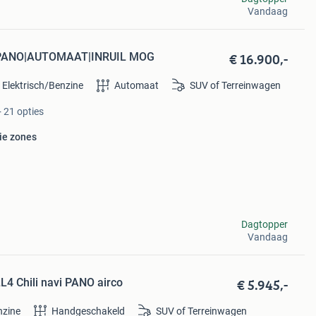
Vandaag
€ 16.900,-
4|PANO|AUTOMAAT|INRUIL MOG
 Elektrisch/Benzine
Automaat
SUV of Terreinwagen
 21 opties
ie zones
Dagtopper
Vandaag
€ 5.945,-
L4 Chili navi PANO airco
nzine
Handgeschakeld
SUV of Terreinwagen