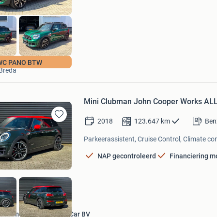
Correctautokopen
WC PANO BTW
Breda
Mini Clubman John Cooper Works ALL
2018
123.647
km
Ben
Bewaren
in
Parkeerassistent, Cruise Control, Climate con
Mijn
Favorieten
NAP gecontroleerd
Financiering m
Automobielbedrijf Roy Car BV