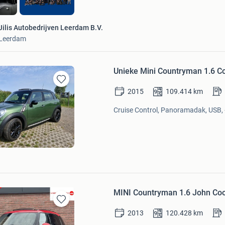
Jilis Autobedrijven Leerdam B.V.
Leerdam
Unieke Mini Countryman 1.6 C
Bewaren
2015
109.414
km
in
Mijn
Cruise Control, Panoramadak, USB, 
Favorieten
MINI Countryman 1.6 John Coo
Bewaren
2013
120.428
km
in