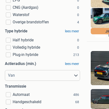
LPG
0
CNG (Aardgas)
0
Waterstof
0
Overige brandstoffen
4
Type hybride
lees meer
J
Half hybride
0
Volledig hybride
0
Plug-in hybride
213
Actieradius (min.)
lees meer
Transmissie
Automaat
486
Handgeschakeld
68