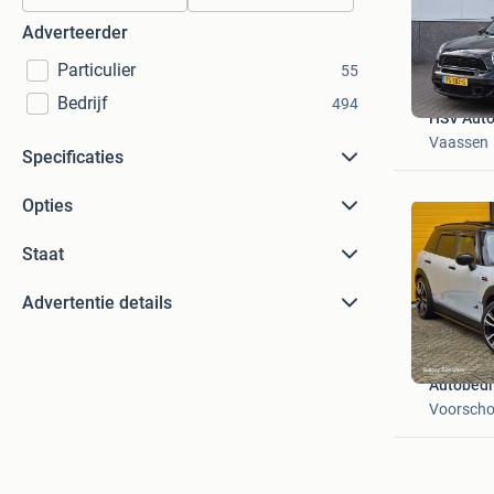
Adverteerder
Particulier
55
Bedrijf
494
HSV Auto'
Vaassen
Specificaties
Opties
Staat
Advertentie details
Autobedr
Voorscho