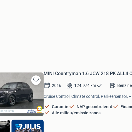
MINI Countryman 1.6 JCW 218 PK ALL4 Chi
2016
124.974
km
Benzine
Bewaren
in
Cruise Control, Climate control, Parkeersensor, +
Mijn
Favorieten
Garantie
NAP gecontroleerd
Finan
Alle milieu/emissie zones