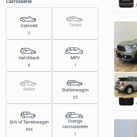
Carrosserie
Coupé
Cabriolet
3
Hatchback
MPV
8
1
Sedan
Stationwagon
55
Overige
SUV of Terreinwagen
carrosserieën
484
1