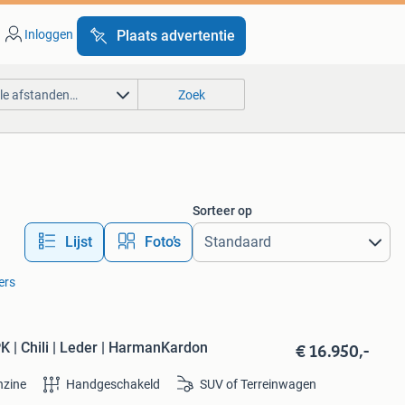
Inloggen
Plaats advertentie
lle afstanden…
Zoek
Sorteer op
Lijst
Foto’s
ters
€ 16.950,-
| Chili | Leder | HarmanKardon
nzine
Handgeschakeld
SUV of Terreinwagen