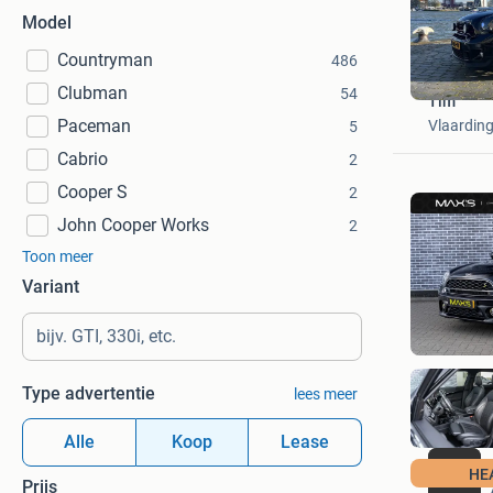
Model
Countryman
486
Clubman
54
Tim
Paceman
Vlaardin
5
Cabrio
2
Cooper S
2
John Cooper Works
2
Toon meer
Variant
Type advertentie
lees meer
Alle
Koop
Lease
HE
Prijs