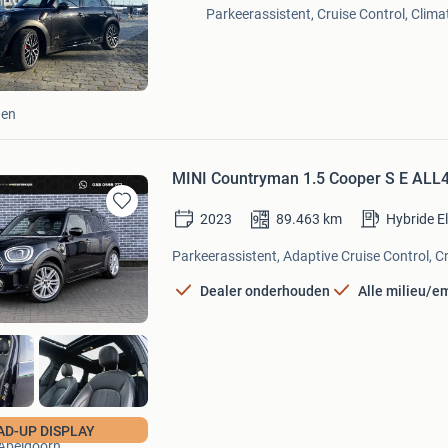
Mijn
Parkeerassistent, Cruise Control, Climat
Favorieten
gen
MINI Countryman 1.5 Cooper S E ALL4
2023
89.463
km
Hybride E
Bewaren
in
Parkeerassistent, Adaptive Cruise Control, Cr
Mijn
Favorieten
Dealer onderhouden
Alle milieu/e
MAX'S Mobility
AD-UP DISPLAY
Apeldoorn