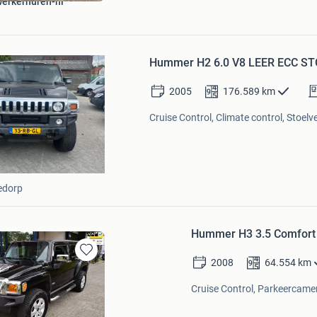
werkerhuren-nl
Bewaren
in
Hummer H2 6.0 V8 LEER ECC S
Mijn
Favorieten
2005
176.589
km
Cruise Control, Climate control, Stoel
edorp
Hummer H3 3.5 Comfort
2008
64.554
km
Bewaren
in
Cruise Control, Parkeercamer
Mijn
Favorieten