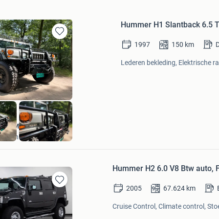
Hummer H1 Slantback 6.5 Tur
Bewaren
1997
150
km
D
in
Mijn
Lederen bekleding, Elektrische r
Favorieten
VTR Motoren
Holten
Hummer H2 6.0 V8 Btw auto, F
2005
67.624
km
Bewaren
in
Cruise Control, Climate control, St
Mijn
Favorieten