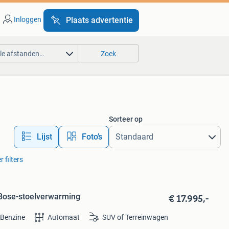
Inloggen
Plaats advertentie
lle afstanden…
Zoek
Sorteer op
Lijst
Foto’s
 filters
€ 17.995,-
Bose-stoelverwarming
Benzine
Automaat
SUV of Terreinwagen