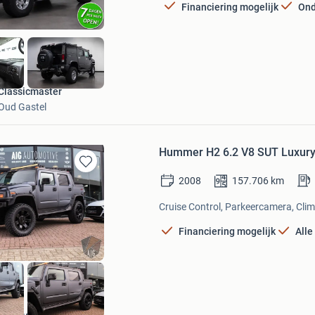
Financiering mogelijk
Ond
Classicmaster
Oud Gastel
Hummer H2 6.2 V8 SUT Luxury L
Bewaren
2008
157.706
km
in
Mijn
Cruise Control, Parkeercamera, Clima
Favorieten
Financiering mogelijk
Alle