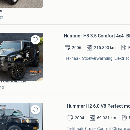
's
er
Hummer H3 3.5 Comfort 4x4 -
Bewaren
2006
215.890
km
in
Mijn
Trekhaak, Stoelverwarming, Elektrisc
Favorieten
UTOMOBIELEN
nd
Hummer H2 6.0 V8 Perfect moo
Bewaren
2004
69.931
km
in
Mijn
Trekhaak, Cruise Control, Climate co