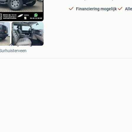
Favorieten
Financiering mogelijk
All
Autobedrijf Ploegh
Surhuisterveen