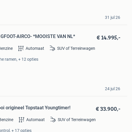
31 jul 26
€ 14.995,-
BIGFOOT-AIRCO- *MOOISTE VAN NL*
Benzine
Automaat
SUV of Terreinwagen
he ramen, + 12 opties
24 jul 26
€ 33.900,-
i origineel Topstaat Youngtimer!
Benzine
Automaat
SUV of Terreinwagen
ntrol, + 17 opties