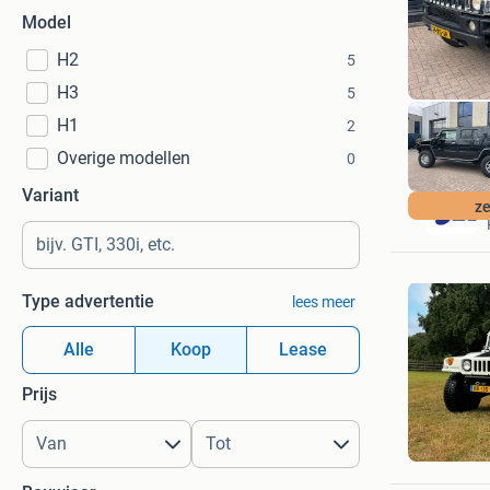
Model
H2
5
H3
5
H1
2
Overige modellen
0
Variant
ze
Type advertentie
lees meer
Alle
Koop
Lease
Prijs
RvO
Mook