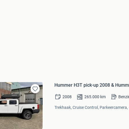
Hummer H3T pick-up 2008 & Hummer
Bewaren
2008
265.000
km
Benzi
in
Mijn
Trekhaak, Cruise Control, Parkeercamera, 
Favorieten