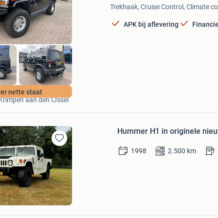
Mijn
Trekhaak, Cruise Control, Climate co
Favorieten
APK bij aflevering
Financi
Autobedrijf E.J. Rooy
er nette staat
Krimpen aan den IJssel
Hummer H1 in originele nie
Bewaren
1998
2.500
km
in
Mijn
Favorieten