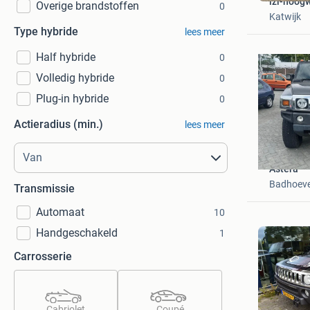
izi-hoog
Overige brandstoffen
0
Katwijk
Type hybride
lees meer
Half hybride
0
Volledig hybride
0
Plug-in hybride
0
Actieradius (min.)
lees meer
Astera
Badhoev
Transmissie
Automaat
10
Handgeschakeld
1
Carrosserie
Cabriolet
Coupé