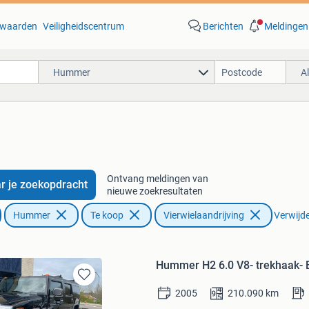
waarden
Veiligheidscentrum
Berichten
Meldingen
Hummer
A
Ontvang meldingen van
r je zoekopdracht
nieuwe zoekresultaten
Hummer
Te koop
Vierwielaandrijving
Verwijder
Hummer H2 6.0 V8- trekhaak- 
Bewaren
2005
210.090
km
in