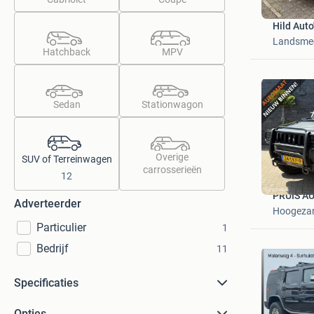
Hild Auto
Landsme
Hatchback
MPV
Sedan
Stationwagon
Overige
SUV of Terreinwagen
carrosserieën
12
PRUIS A
Adverteerder
Hoogeza
Particulier
1
Bedrijf
11
Specificaties
Opties