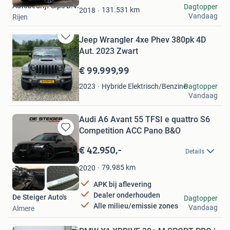
Autobedrijf Sips B.V.
Dagtopper
Favorieten
131.531
km
2018
Vandaag
Rijen
Jeep Wrangler 4xe Phev 380pk 4D
Bewaren
Aut. 2023 Zwart
in
Mijn
€ 99.999,99
Favorieten
Ferry
Hybride Elektrisch/Benzine
Dagtopper
2023
Vandaag
Rotterdam
Audi A6 Avant 55 TFSI e quattro S6
Competition ACC Pano B&O
Bewaren
in
€ 42.950,-
Details
Mijn
Favorieten
79.985
km
2020
APK bij aflevering
Dealer onderhouden
De Steiger Auto's
Dagtopper
Alle milieu/emissie zones
Vandaag
Almere