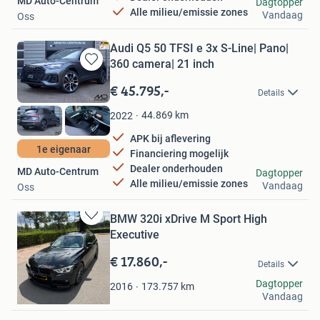
MD Auto-Centrum
Dagtopper
Alle milieu/emissie zones
Vandaag
Oss
Audi Q5 50 TFSI e 3x S-Line| Pano|
360 camera| 21 inch
Bewaren
in
€ 45.795,-
Details
Mijn
Favorieten
44.869
km
2022
APK bij aflevering
1e eigenaar
Financiering mogelijk
Dealer onderhouden
MD Auto-Centrum
Dagtopper
Alle milieu/emissie zones
Vandaag
Oss
BMW 320i xDrive M Sport High
Bewaren
Executive
in
Mijn
€ 17.860,-
Details
Favorieten
Carla
Dagtopper
173.757
km
2016
Vandaag
Scherpenzeel