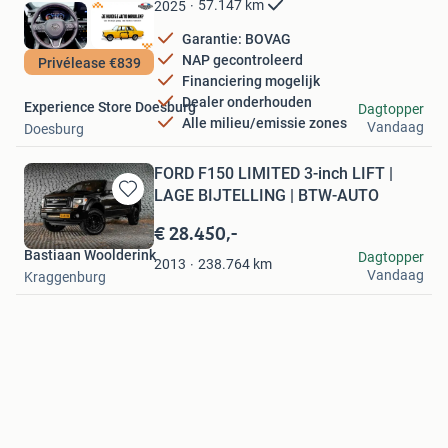
57.147
km
2025
Garantie: BOVAG
NAP gecontroleerd
Privélease €839
Financiering mogelijk
Dealer onderhouden
Experience Store Doesburg
Dagtopper
Alle milieu/emissie zones
Vandaag
Doesburg
FORD F150 LIMITED 3-inch LIFT |
LAGE BIJTELLING | BTW-AUTO
Bewaren
in
€ 28.450,-
Mijn
Bastiaan Woolderink
Dagtopper
Favorieten
238.764
km
2013
Vandaag
Kraggenburg