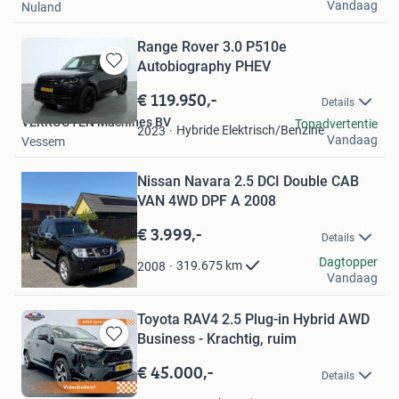
Vandaag
Nuland
Range Rover 3.0 P510e
Autobiography PHEV
Bewaren
in
€ 119.950,-
Details
Mijn
VERKOOYEN Machines BV
Topadvertentie
Favorieten
Hybride Elektrisch/Benzine
2023
Vandaag
Vessem
Bewaren
Nissan Navara 2.5 DCI Double CAB
in
Mijn
VAN 4WD DPF A 2008
Favorieten
€ 3.999,-
Details
Rolf
Dagtopper
319.675
km
2008
Vandaag
Amersfoort
Toyota RAV4 2.5 Plug-in Hybrid AWD
Business - Krachtig, ruim
Bewaren
in
€ 45.000,-
Details
Mijn
Favorieten