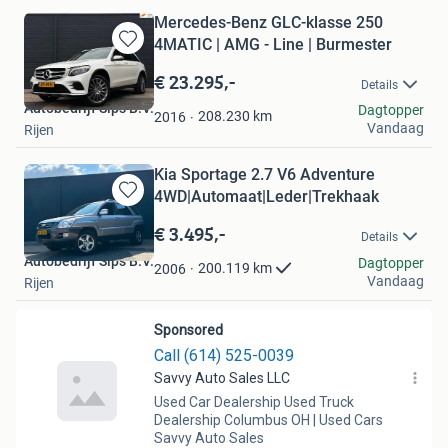
Mercedes-Benz GLC-klasse 250
4MATIC | AMG - Line | Burmester
Bewaren
in
€ 23.295,-
Details
Mijn
Autobedrijf Sips B.V.
Dagtopper
Favorieten
208.230
km
2016
Vandaag
Rijen
Kia Sportage 2.7 V6 Adventure
4WD|Automaat|Leder|Trekhaak
Bewaren
in
€ 3.495,-
Details
Mijn
Autobedrijf Sips B.V.
Favorieten
Dagtopper
200.119
km
2006
Vandaag
Rijen