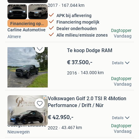
Favorieten
167.044
km
2017
APK bij aflevering
Financiering mogelijk
Financiering optie
Dealer onderhouden
Carline Automotive
Dagtopper
Alle milieu/emissie zones
Vandaag
Almere
Te koop Dodge RAM
Bewaren
in
€ 37.500,-
Details
Mijn
Favorieten
143.000
km
2016
Jurgen
Dagtopper
Vandaag
Groesbeek
Volkswagen Golf 2.0 TSI R 4Motion
Performance / Drift / Nür
Bewaren
in
€ 42.950,-
Details
Mijn
Oudegein Exclusive
Dagtopper
Favorieten
43.467
km
2022
Vandaag
Nieuwegein