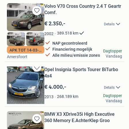
Volvo V70 Cross Country 2.4 T Geartr
Comf.
Bewaren
in
€ 2.350,-
Details
Mijn
Favorieten
389.518
km
2002
NAP gecontroleerd
Financiering mogelijk
APK TOT 14-03-2027
Autohandel Honing
Dagtopper
Alle milieu/emissie zones
Vandaag
Amersfoort
Opel Insignia Sports Tourer BiTurbo
Bewaren
4x4
in
Mijn
€ 4.000,-
Details
Favorieten
Ad Donnie
Dagtopper
268.189
km
2013
Vandaag
Hoogvliet Rotterdam
BMW X3 XDrive35i High Executive
360 Memory E.AchterKlep Groo
Bewaren