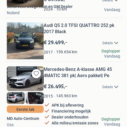
Details
Mijn
Millbrooks Dodge Ram en GM Dealer
Favorieten
10
km
2024
Vandaag
Nuland
Bewaren
Audi Q5 2.0 TFSI QUATTRO 252 pk
in
Mijn
2017 Black
Favorieten
€ 29.499,-
Details
RNB
Dagtopper
159.654
km
2017
Vandaag
Utrecht
Mercedes-Benz A-klasse AMG 45
4MATIC 381 pk| Aero pakket| Pe
Bewaren
in
€ 26.495,-
Details
Mijn
Favorieten
145.963
km
2015
APK bij aflevering
Eerste lak
Financiering mogelijk
Dealer onderhouden
MD Auto-Centrum
Dagtopper
Alle milieu/emissie zones
Vandaag
Oss