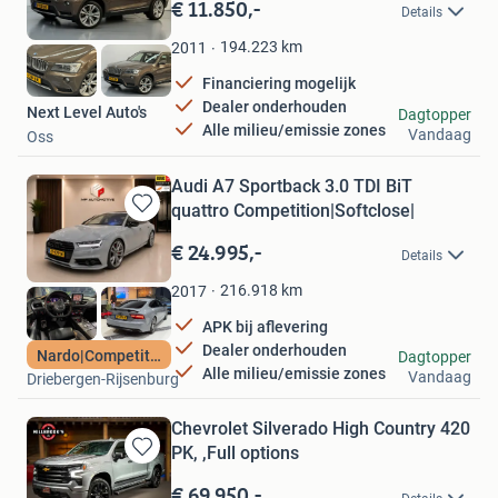
in
€ 11.850,-
Details
Mijn
Favorieten
194.223
km
2011
Financiering mogelijk
Dealer onderhouden
Next Level Auto's
Dagtopper
Alle milieu/emissie zones
Vandaag
Oss
Audi A7 Sportback 3.0 TDI BiT
quattro Competition|Softclose|
Bewaren
in
€ 24.995,-
Details
Mijn
Favorieten
216.918
km
2017
APK bij aflevering
Dealer onderhouden
MP Automotive
Nardo|Competition
Dagtopper
Alle milieu/emissie zones
Vandaag
Driebergen-Rijsenburg
Chevrolet Silverado High Country 420
PK, ,Full options
Bewaren
in
€ 69.950,-