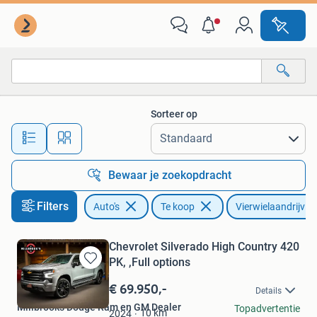
Auto's
Sorteer op
Alle afstanden…
Bewaar je zoekopdracht
Filters
Auto's
Te koop
Vierwielaandrijvin
Chevrolet Silverado High Country 420
PK, ,Full options
Bewaren
in
€ 69.950,-
Details
Mijn
Millbrooks Dodge Ram en GM Dealer
Topadvertentie
Favorieten
10
km
2024