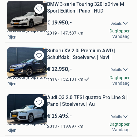
BMW 3-serie Touring 320i xDrive M
Sport Edition | Pano | HUD
Bewaren
in
€ 19.950,-
Details
Mijn
Autobedrijf Sips B.V.
Dagtopper
Favorieten
147.537
km
2019
Vandaag
Rijen
Subaru XV 2.0i Premium AWD |
Schuifdak | Stoelverw. | Navi |
Bewaren
in
€ 12.950,-
Details
Mijn
Autobedrijf Sips B.V.
Favorieten
Dagtopper
152.131
km
2016
Vandaag
Rijen
Audi Q3 2.0 TFSI quattro Pro Line S |
Pano | Stoelverw. | Au
Bewaren
in
€ 15.495,-
Details
Mijn
Autobedrijf Sips B.V.
Dagtopper
Favorieten
119.997
km
2013
Vandaag
Rijen