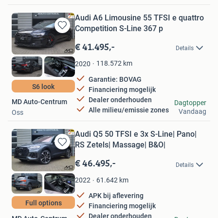
Audi A6 Limousine 55 TFSI e quattro
Competition S-Line 367 p
Bewaren
in
€ 41.495,-
Details
Mijn
Favorieten
118.572
km
2020
Garantie: BOVAG
S6 look
Financiering mogelijk
Dealer onderhouden
MD Auto-Centrum
Dagtopper
Alle milieu/emissie zones
Vandaag
Oss
Audi Q5 50 TFSI e 3x S-Line| Pano|
RS Zetels| Massage| B&O|
Bewaren
in
€ 46.495,-
Details
Mijn
Favorieten
61.642
km
2022
APK bij aflevering
Full options
Financiering mogelijk
Dealer onderhouden