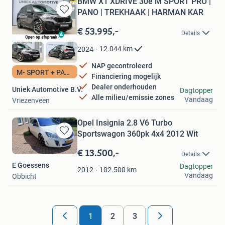
BMW X1 XDRIVE 30e M SPORT PRO |
PANO | TREKHAAK | HARMAN KAR
Bewaren
in
€ 53.995,-
Details
Mijn
Favorieten
12.044
km
2024
NAP gecontroleerd
M- SPORT + PANO
Financiering mogelijk
Dealer onderhouden
Uniek Automotive B.V.
Dagtopper
Alle milieu/emissie zones
Vandaag
Vriezenveen
Opel Insignia 2.8 V6 Turbo
Sportswagon 360pk 4x4 2012 Wit
Bewaren
in
€ 13.500,-
Details
Mijn
E Goessens
Dagtopper
Favorieten
102.500
km
2012
Vandaag
Obbicht
1
2
3