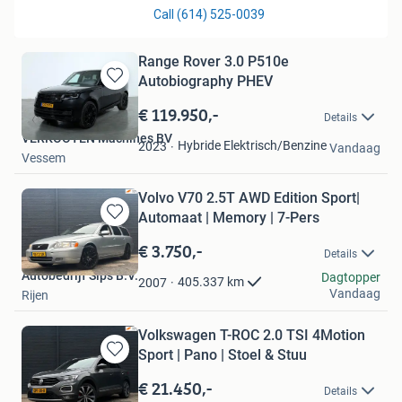
Range Rover 3.0 P510e
Autobiography PHEV
Bewaren
in
€ 119.950,-
Details
Mijn
VERKOOYEN Machines BV
Favorieten
Hybride Elektrisch/Benzine
2023
Vandaag
Vessem
Volvo V70 2.5T AWD Edition Sport|
Automaat | Memory | 7-Pers
Bewaren
in
€ 3.750,-
Details
Mijn
Autobedrijf Sips B.V.
Favorieten
Dagtopper
405.337
km
2007
Vandaag
Rijen
Volkswagen T-ROC 2.0 TSI 4Motion
Sport | Pano | Stoel & Stuu
Bewaren
in
€ 21.450,-
Details
Mijn