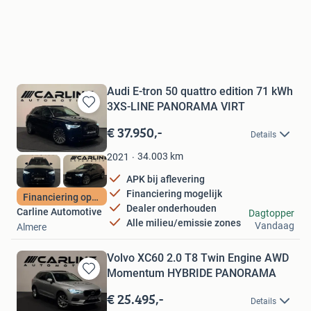
Audi E-tron 50 quattro edition 71 kWh
3XS-LINE PANORAMA VIRT
Bewaren
in
€ 37.950,-
Details
Mijn
Favorieten
34.003
km
2021
APK bij aflevering
Financiering mogelijk
Financiering optie
Dealer onderhouden
Carline Automotive
Dagtopper
Alle milieu/emissie zones
Vandaag
Almere
Volvo XC60 2.0 T8 Twin Engine AWD
Momentum HYBRIDE PANORAMA
Bewaren
in
€ 25.495,-
Details
Mijn