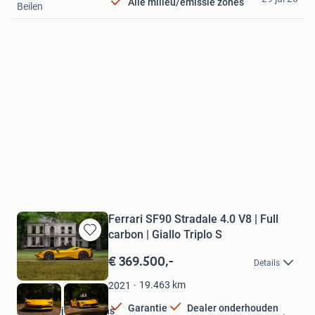
Alle milieu/emissie zones
Beilen
Ferrari SF90 Stradale 4.0 V8 | Full
carbon | Giallo Triplo S
Bewaren
in
€ 369.500,-
Details
Mijn
Favorieten
19.463
km
2021
Garantie
Dealer onderhouden
Autobedrijf Wim Prins