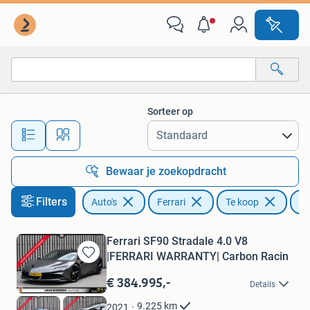
Ferrari
Sorteer op
Alle afstanden…
Bewaar je zoekopdracht
Filters
Auto's
Ferrari
Te koop
Vi
Ferrari SF90 Stradale 4.0 V8
|FERRARI WARRANTY| Carbon Racin
Bewaren
in
€ 384.995,-
Details
Mijn
Favorieten
9.225
km
2021