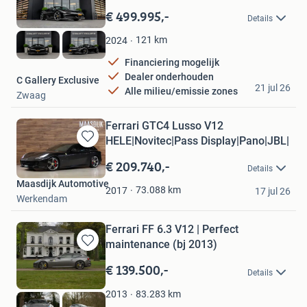
in
€ 499.995,-
Details
Mijn
Favorieten
121
km
2024
Financiering mogelijk
Dealer onderhouden
C Gallery Exclusive
21 jul 26
Alle milieu/emissie zones
Zwaag
Ferrari GTC4 Lusso V12
HELE|Novitec|Pass Display|Pano|JBL|
Bewaren
in
€ 209.740,-
Details
Mijn
Maasdijk Automotive
Favorieten
73.088
km
2017
17 jul 26
Werkendam
Ferrari FF 6.3 V12 | Perfect
maintenance (bj 2013)
Bewaren
in
€ 139.500,-
Details
Mijn
Favorieten
83.283
km
2013