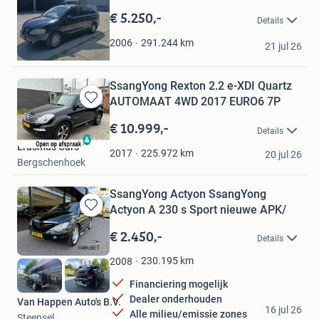
Mijn
€ 5.250,-
Details
Favorieten
Camper label
291.244
km
2006
21 jul 26
Enkhuizen
SsangYong Rexton 2.2 e-XDI Quartz
AUTOMAAT 4WD 2017 EURO6 7P
Bewaren
in
€ 10.999,-
Details
Mijn
Erasmus Cars
Favorieten
225.972
km
2017
20 jul 26
Bergschenhoek
SsangYong Actyon SsangYong
Actyon A 230 s Sport nieuwe APK/
Bewaren
in
€ 2.450,-
Details
Mijn
Favorieten
230.195
km
2008
Financiering mogelijk
Dealer onderhouden
Van Happen Auto's B.V.
16 jul 26
Alle milieu/emissie zones
Steensel