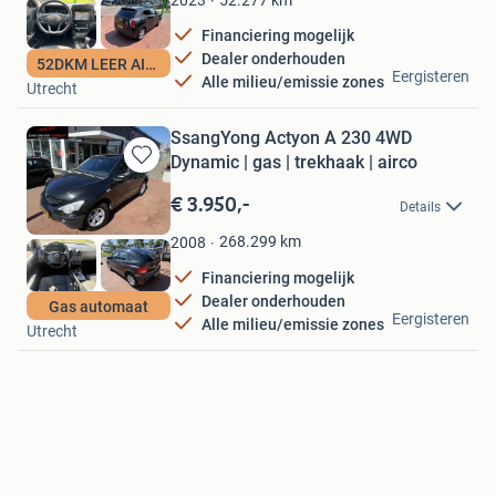
2023
Financiering mogelijk
Dealer onderhouden
Car Center Utrecht
52DKM LEER AIRCO
Eergisteren
Alle milieu/emissie zones
Utrecht
SsangYong Actyon A 230 4WD
Dynamic | gas | trekhaak | airco
Bewaren
in
€ 3.950,-
Details
Mijn
Favorieten
268.299
km
2008
Financiering mogelijk
Dealer onderhouden
Car Center Utrecht
Gas automaat
Eergisteren
Alle milieu/emissie zones
Utrecht