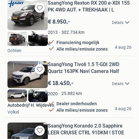
SsangYong Rexton RX 200 e-XDI 155
PK 4WD AUT. + TREKHAAK | L
Bewaren
in
€ 8.950,-
Details
Mijn
Favorieten
302.734
km
2013
Financiering mogelijk
Autobedrijf Hazet B.V.
4 aug 26
Alle milieu/emissie zones
Ochten
SsangYong Tivoli 1.5 T-GDI 2WD
Quartz 163PK Navi Camera Half
Bewaren
in
€ 18.450,-
Details
Mijn
Favorieten
25.882
km
2020
Dealer onderhouden
Autobedrijf H. Wijdeven
4 aug 26
Alle milieu/emissie zones
Volkel
SsangYong Korando 2.0 Sapphire
LEER CRUISE CTRL 91DKM ! STOE
Bewaren