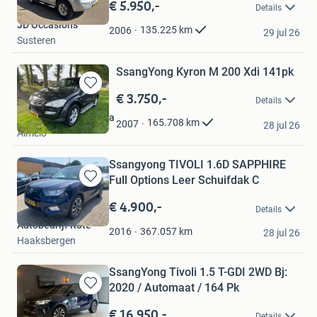
in
€ 5.950,-
Details
Mijn
JD Occasions
Favorieten
135.225
km
2006
29 jul 26
Susteren
SsangYong Kyron M 200 Xdi 141pk
€ 3.750,-
Bewaren
Details
in
Autohandel Woudstra
Mijn
165.708
km
2007
28 jul 26
Almelo
Favorieten
Ssangyong TIVOLI 1.6D SAPPHIRE
Full Options Leer Schuifdak C
Bewaren
in
€ 4.900,-
Details
Mijn
Autobedrijf Rote
Favorieten
367.057
km
2016
28 jul 26
Haaksbergen
SsangYong Tivoli 1.5 T-GDI 2WD Bj:
2020 / Automaat / 164 Pk
Bewaren
in
€ 16.950,-
Details