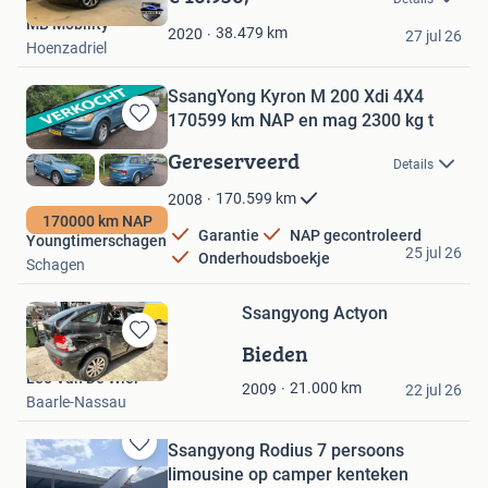
Mijn
MB Mobility
Favorieten
38.479
km
2020
27 jul 26
Hoenzadriel
SsangYong Kyron M 200 Xdi 4X4
170599 km NAP en mag 2300 kg t
Bewaren
in
Gereserveerd
Details
Mijn
Favorieten
170.599
km
2008
170000 km NAP
Garantie
NAP gecontroleerd
Youngtimerschagen
25 jul 26
Onderhoudsboekje
Schagen
Ssangyong Actyon
Bieden
Bewaren
in
Leo Van De Wiel
21.000
km
2009
Mijn
22 jul 26
Baarle-Nassau
Favorieten
Ssangyong Rodius 7 persoons
Bewaren
limousine op camper kenteken
in