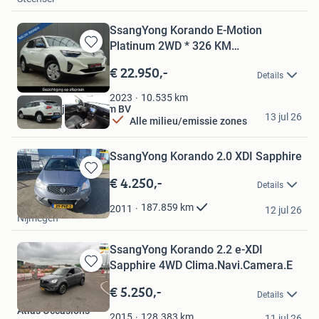
SsangYong Korando E-Motion
Platinum 2WD * 326 KM
Bewaren
ACCURADIUS
in
€ 22.950,-
Details
Mijn
Favorieten
10.535
km
2023
Autobedrijf Jos Priem BV
13 jul 26
Alle milieu/emissie zones
Vinkeveen
SsangYong Korando 2.0 XDI Sapphire
€ 4.250,-
Bewaren
Details
in
Autohandel Riffi
Mijn
187.859
km
2011
12 jul 26
Nijmegen
Favorieten
SsangYong Korando 2.2 e-XDI
Sapphire 4WD Clima.Navi.Camera.E
Bewaren
in
€ 5.250,-
Details
Mijn
Atlas Occasions
Favorieten
128.383
km
2015
11 jul 26