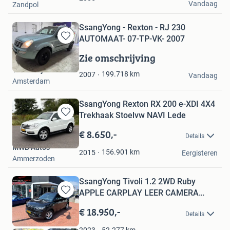
Vandaag
Zandpol
SsangYong - Rexton - RJ 230
AUTOMAAT- 07-TP-VK- 2007
Bewaren
in
Zie omschrijving
Mijn
Troostwijk Auctions
Favorieten
199.718
km
2007
Vandaag
Amsterdam
SsangYong Rexton RX 200 e-XDI 4X4
Trekhaak Stoelvw NAVI Lede
Bewaren
in
€ 8.650,-
Details
Mijn
MWB Auto's
Favorieten
156.901
km
2015
Eergisteren
Ammerzoden
SsangYong Tivoli 1.2 2WD Ruby
APPLE CARPLAY LEER CAMERA
Bewaren
6VER
in
€ 18.950,-
Details
Mijn
Favorieten
52.277
km