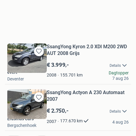
SsangYong Kyron 2.0 XDI M200 2WD
AUT 2008 Grijs
Bewaren
in
€ 3.999,-
Details
Mijn
evert
Dagtopper
Favorieten
155.701
km
2008
7 aug 26
Deventer
SsangYong Actyon A 230 Automaat
2007
Bewaren
in
€ 2.750,-
Details
Mijn
Erasmus Cars
Favorieten
177.670
km
2007
4 aug 26
Bergschenhoek