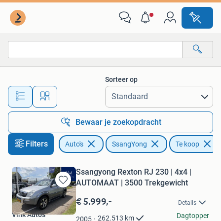
SsangYong
Sorteer op
Alle afstanden…
Bewaar je zoekopdracht
Filters
Auto's
SsangYong
Te koop
Ssangyong Rexton RJ 230 | 4x4 |
AUTOMAAT | 3500 Trekgewicht
Bewaren
in
€ 5.999,-
Details
Mijn
Vink Auto's
Favorieten
Dagtopper
262.513
km
2005