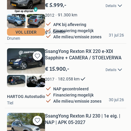
in
€ 5.999,-
Details
Mijn
Favorieten
91.300
km
2012
APK bij aflevering
Financiering mogelijk
Handelsonderneming J. Semler
VOL LEDER
31 jul 26
Alle milieu/emissie zones
Drunen
SsangYong Rexton RX 220 e-XDI
Sapphire + CAMERA / STOELVERWA
Bewaren
in
€ 15.900,-
Details
Mijn
Favorieten
182.058
km
2017
NAP gecontroleerd
Financiering mogelijk
HARTOG Autostudio
30 jul 26
Alle milieu/emissie zones
Tiel
SsangYong Rexton RJ 230 | 1e eig. |
NAP | APK 05-2027
Bewaren