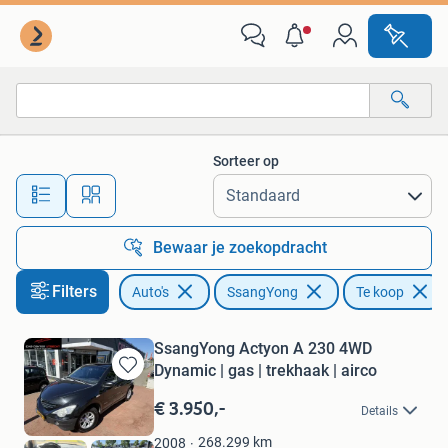
SsangYong
Sorteer op
Alle afstanden…
Bewaar je zoekopdracht
Filters
Auto's
SsangYong
Te koop
SsangYong Actyon A 230 4WD
Dynamic | gas | trekhaak | airco
Bewaren
in
€ 3.950,-
Details
Mijn
Favorieten
268.299
km
2008