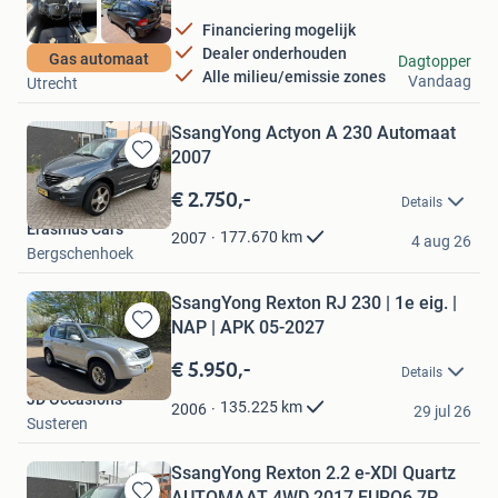
Financiering mogelijk
Dealer onderhouden
Car Center Utrecht
Gas automaat
Dagtopper
Alle milieu/emissie zones
Vandaag
Utrecht
SsangYong Actyon A 230 Automaat
2007
Bewaren
in
€ 2.750,-
Details
Mijn
Erasmus Cars
Favorieten
177.670
km
2007
4 aug 26
Bergschenhoek
SsangYong Rexton RJ 230 | 1e eig. |
NAP | APK 05-2027
Bewaren
in
€ 5.950,-
Details
Mijn
JD Occasions
Favorieten
135.225
km
2006
29 jul 26
Susteren
SsangYong Rexton 2.2 e-XDI Quartz
AUTOMAAT 4WD 2017 EURO6 7P