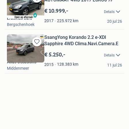
Bewaren
in
€ 10.999,-
Details
Mijn
Erasmus Cars
Favorieten
225.972
km
2017
20 jul 26
Bergschenhoek
SsangYong Korando 2.2 e-XDI
Sapphire 4WD Clima.Navi.Camera.E
Bewaren
in
€ 5.250,-
Details
Mijn
Atlas Occasions
Favorieten
128.383
km
2015
11 jul 26
Middenmeer