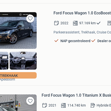
Ford Focus Wagon 1.0 EcoBoost 
2022
97.169
km
Bewaren
in
Parkeerassistent, Trekhaak, Cruise Co
Mijn
Favorieten
NAP gecontroleerd
Dealer 
MAX'S Mobility
TREKHAAK
Apeldoorn
Ford Focus Wagon 1.0 Titanium X Busin
2021
114.740
km
Hybride E
Bewaren
in