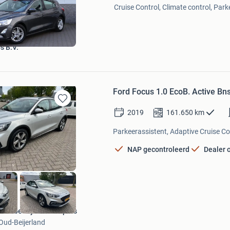
Mijn
Cruise Control, Climate control, Park
Favorieten
s B.V.
Ford Focus 1.0 EcoB. Active
Bewaren
2019
161.650
km
in
Mijn
Parkeerassistent, Adaptive Cruise Con
Favorieten
NAP gecontroleerd
Dealer
Autobedrijf Jan Jaspers
Oud-Beijerland