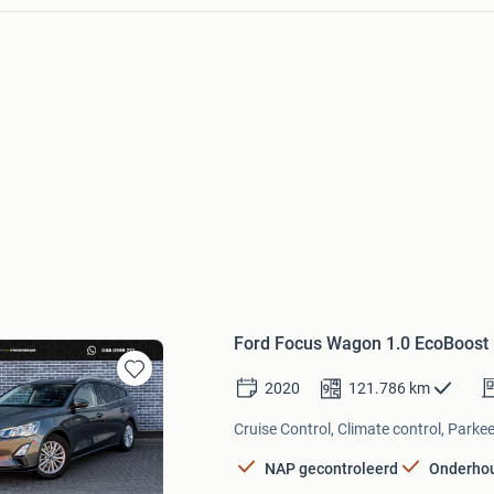
Ford Focus Wagon 1.0 EcoBoost 
2020
121.786
km
Bewaren
in
Cruise Control, Climate control, Parke
Mijn
Favorieten
NAP gecontroleerd
Onderho