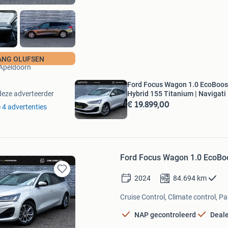
MAX'S Mobility
ANG OLUFSEN
Apeldoorn
Ford Focus Wagon 1.0 EcoBoos
Hybrid 155 Titanium | Navigati
deze adverteerder
€ 19.899,00
e 4 advertenties
Ford Focus Wagon 1.0 EcoBoos
2024
84.694
km
Bewaren
in
Cruise Control, Climate control, Pa
Mijn
Favorieten
NAP gecontroleerd
Deal