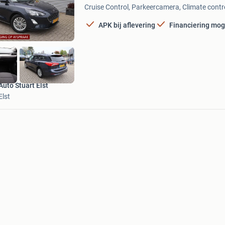
Cruise Control, Parkeercamera, Climate contro
Mijn
Favorieten
APK bij aflevering
Financiering mog
Auto Stuart Elst
Elst