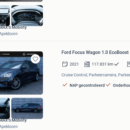
MAX'S Mobility
Apeldoorn
Ford Focus Wagon 1.0 EcoBoost H
2021
117.831
km
Bewaren
in
Cruise Control, Parkeercamera, Parkee
Mijn
Favorieten
NAP gecontroleerd
Onderho
MAX'S Mobility
Apeldoorn