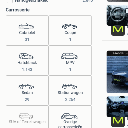
Handgeschakeld
2.840
Carrosserie
Cabriolet
Coupé
31
1
Hatchback
MPV
1.143
1
Sedan
Stationwagon
29
2.264
SUV of Terreinwagen
Overige
carrosserieën