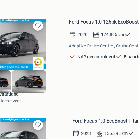
Ford Focus 1.0 125pk EcoBoost 
Bewaren
2020
174.806
km
in
Mijn
Adaptive Cruise Control, Cruise Cont
Favorieten
NAP gecontroleerd
Financi
Vaartland
Heerenveen
Ford Focus 1.0 EcoBoost Tit
Bewaren
2023
136.395
km
in