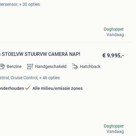
eersensor, + 30 opties
Dagtopper
Vandaag
€ 9.995,-
 Bns STOELVW STUURVW CAMERA NAP!
Benzine
Handgeschakeld
Hatchback
trol, Cruise Control, + 46 opties
 onderhouden
Alle milieu/emissie zones
Dagtopper
Vandaag