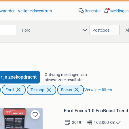
waarden
Veiligheidscentrum
Berichten
Meldingen
Ford
A
Ontvang meldingen van
r je zoekopdracht
nieuwe zoekresultaten
Ford
Te koop
Focus
Verwijder filters
Ford Focus 1.0 EcoBoost Trend 
Bewaren
2019
168.000
km
in