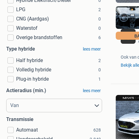
Hybride Elektrisch/Diesel
0
LPG
2
CNG (Aardgas)
0
Waterstof
0
B
Overige brandstoffen
6
Type hybride
lees meer
Ook van 
Half hybride
2
Bekijk all
Volledig hybride
0
Plug-in hybride
1
Actieradius (min.)
lees meer
Transmissie
Automaat
628