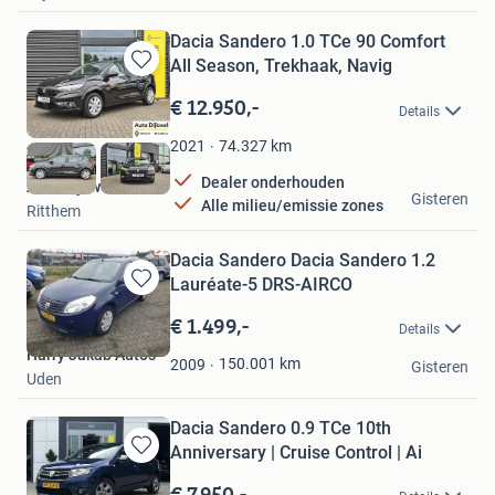
Dacia Sandero 1.0 TCe 90 Comfort
All Season, Trekhaak, Navig
Bewaren
in
€ 12.950,-
Details
Mijn
Favorieten
74.327
km
2021
Dealer onderhouden
Auto Dijkwel BV
Gisteren
Alle milieu/emissie zones
Ritthem
Dacia Sandero Dacia Sandero 1.2
Lauréate-5 DRS-AIRCO
Bewaren
in
€ 1.499,-
Details
Mijn
Harry Jakab Auto's
Favorieten
150.001
km
2009
Gisteren
Uden
Dacia Sandero 0.9 TCe 10th
Anniversary | Cruise Control | Ai
Bewaren
in
€ 7.950,-