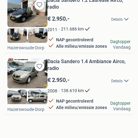
Dacia Sandero 1.2 Lauréate Airco,
radio
Bewaren
in
€ 2.950,-
Details
Mijn
Favorieten
211.686
km
2011
NAP gecontroleerd
F en M Autoservice
Dagtopper
Alle milieu/emissie zones
Vandaag
Hazerswoude-Dorp
Dacia Sandero 1.4 Ambiance Airco,
radio
Bewaren
in
€ 2.950,-
Details
Mijn
Favorieten
138.610
km
2008
NAP gecontroleerd
F en M Autoservice
Dagtopper
Alle milieu/emissie zones
Vandaag
Hazerswoude-Dorp