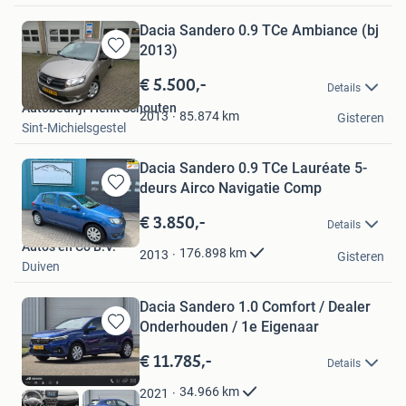
Dacia Sandero 0.9 TCe Ambiance (bj
2013)
Bewaren
in
€ 5.500,-
Details
Mijn
Autobedrijf Henk Schouten
Favorieten
85.874
km
2013
Gisteren
Sint-Michielsgestel
Dacia Sandero 0.9 TCe Lauréate 5-
deurs Airco Navigatie Comp
Bewaren
in
€ 3.850,-
Details
Mijn
Auto's en Co B.V.
Favorieten
176.898
km
2013
Gisteren
Duiven
Dacia Sandero 1.0 Comfort / Dealer
Onderhouden / 1e Eigenaar
Bewaren
in
€ 11.785,-
Details
Mijn
Favorieten
34.966
km
2021