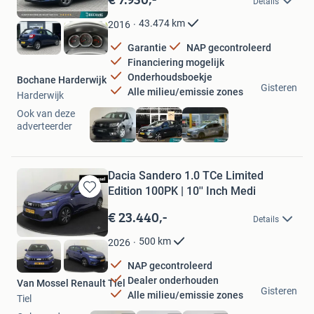
Details
Mijn
Favorieten
43.474
km
2016
Garantie
NAP gecontroleerd
Financiering mogelijk
Onderhoudsboekje
Bochane Harderwijk
Gisteren
Alle milieu/emissie zones
Harderwijk
Ook van deze
adverteerder
Dacia Sandero 1.0 TCe Limited
Edition 100PK | 10'' Inch Medi
Bewaren
in
€ 23.440,-
Details
Mijn
Favorieten
500
km
2026
NAP gecontroleerd
Dealer onderhouden
Van Mossel Renault Tiel
Gisteren
Alle milieu/emissie zones
Tiel