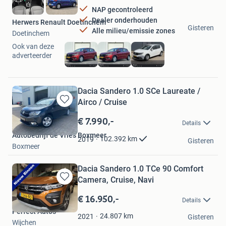
NAP gecontroleerd
Dealer onderhouden
Herwers Renault Doetinchem
Gisteren
Alle milieu/emissie zones
Doetinchem
Ook van deze
adverteerder
Dacia Sandero 1.0 SCe Laureate /
Airco / Cruise
Bewaren
in
€ 7.990,-
Details
Mijn
Autobedrijf de Vries Boxmeer
Favorieten
102.392
km
2019
Gisteren
Boxmeer
Dacia Sandero 1.0 TCe 90 Comfort
Camera, Cruise, Navi
Bewaren
in
€ 16.950,-
Details
Mijn
Perfect Auto's
Favorieten
24.807
km
2021
Gisteren
Wijchen