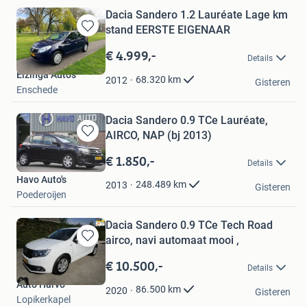
Dacia Sandero 1.2 Lauréate Lage km
stand EERSTE EIGENAAR
Bewaren
in
€ 4.999,-
Details
Mijn
Elzinga Auto's
Favorieten
68.320
km
2012
Gisteren
Enschede
Dacia Sandero 0.9 TCe Lauréate,
AIRCO, NAP (bj 2013)
Bewaren
in
€ 1.850,-
Details
Mijn
Havo Auto's
Favorieten
248.489
km
2013
Gisteren
Poederoijen
Dacia Sandero 0.9 TCe Tech Road
airco, navi automaat mooi ,
Bewaren
in
€ 10.500,-
Details
Mijn
Auto Harvo
Favorieten
86.500
km
2020
Gisteren
Lopikerkapel