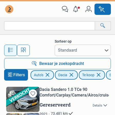
Dacia
Sorteer op
Alle afstanden…
Bewaar je zoekopdracht
Filters
Auto's
Dacia
Te koop
Sa
Dacia Sandero 1.0 TCe 90
Comfort/Carplay/Camera/Airco/cruise
Bewaren
in
Gereserveerd
Details
Mijn
Favorieten
73.481
km
2021