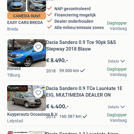
NAP gecontroleerd
Financiering mogelijk
CAMERA-NAVI
Dealer onderhouden
EASY CARS BREDA
Dagtopper
Alle milieu/emissie zones
Vandaag
Breda
Dacia Sandero 0.9 Tce 90pk S&S
Stepway 2018 Blauw
Bewaren
in
€ 8.490,-
Details
Mijn
Ronald
Favorieten
Dagtopper
59.000
km
2018
Vandaag
Tilburg
Dacia Sandero 0.9 TCe Lauréate 1E
EIG, MULTIMEDIA DEALER ON
Bewaren
in
€ 4.400,-
Details
Mijn
Kuyperauto Occasions B.V.
Favorieten
Dagtopper
160.587
km
2013
Vandaag
Lelystad