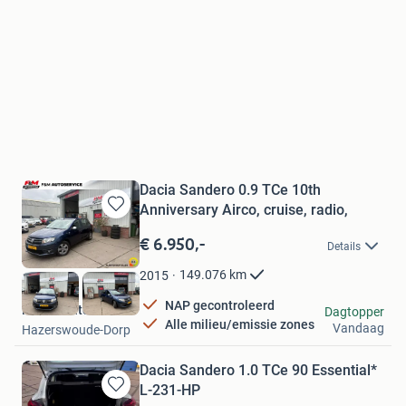
Dacia Sandero 0.9 TCe 10th
Anniversary Airco, cruise, radio,
Bewaren
in
€ 6.950,-
Details
Mijn
Favorieten
149.076
km
2015
NAP gecontroleerd
F en M Autoservice
Dagtopper
Alle milieu/emissie zones
Vandaag
Hazerswoude-Dorp
Dacia Sandero 1.0 TCe 90 Essential*
L-231-HP
Bewaren