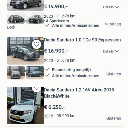
in
€ 14.900,-
Details
Mijn
Favorieten
11.678
km
2023
Hofman Leek Classic & Sportscars
Vandaag
Alle milieu/emissie zones
Leek
Dacia Sandero 1.0 TCe 90 Expression
€ 16.900,-
Bewaren
Details
in
Mijn
51.818
km
2023
Favorieten
Financiering mogelijk
Auto Heitink
Gisteren
Alle milieu/emissie zones
Zeddam
Dacia Sandero 1.2 16V Airco 2015
Bewaren
Black&White
in
Mijn
€ 6.250,-
Favorieten
MN Autoservice
98.999
km
2015
Gisteren
Nuth