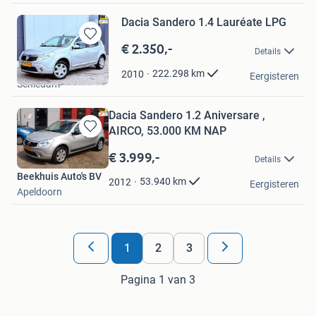
Dacia Sandero 1.4 Lauréate LPG
€ 2.350,-
Bewaren
Details
in
Autobedrijf Nor
Mijn
222.298
km
2010
Eergisteren
Schiedam
Favorieten
Dacia Sandero 1.2 Aniversare ,
AIRCO, 53.000 KM NAP
Bewaren
in
€ 3.999,-
Details
Mijn
Beekhuis Auto's BV
Favorieten
53.940
km
2012
Eergisteren
Apeldoorn
1
2
3
Pagina 1 van 3