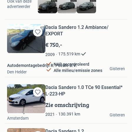
Ook van deze
adverteerder
Dacia Sandero 1.2 Ambiance/
EXPORT
Bewaren
in
€ 750,-
Mijn
Favorieten
175.519
km
2009
NAP gecontroleerd
Autodemontagebedrijf R. Poeste B.V.
Gisteren
Alle milieu/emissie zones
Den Helder
Dacia Sandero 1.0 TCe 90 Essential*
L-223-HP
Bewaren
in
Zie omschrijving
Mijn
Troostwijk Auctions
Favorieten
130.391
km
2021
Gisteren
Amsterdam
Dacia Sandero 1.2