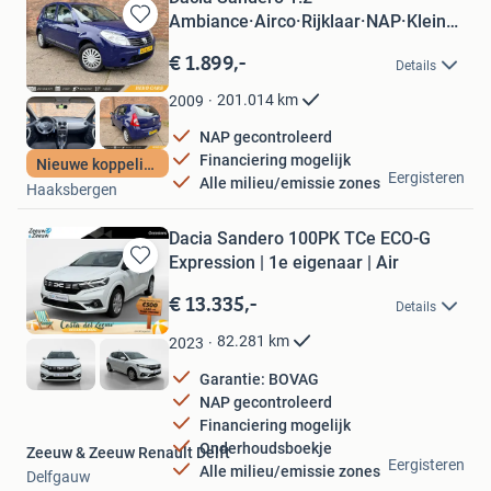
Ambiance·Airco·Rijklaar·NAP·Kleine
Bewaren
beu
in
€ 1.899,-
Details
Mijn
Favorieten
201.014
km
2009
NAP gecontroleerd
Financiering mogelijk
Nieuwe koppeling
HEKO Cars B.V.
Eergisteren
Alle milieu/emissie zones
Haaksbergen
Dacia Sandero 100PK TCe ECO-G
Expression | 1e eigenaar | Air
Bewaren
in
€ 13.335,-
Details
Mijn
Favorieten
82.281
km
2023
Garantie: BOVAG
NAP gecontroleerd
Financiering mogelijk
Onderhoudsboekje
Zeeuw & Zeeuw Renault Delft
Eergisteren
Alle milieu/emissie zones
Delfgauw