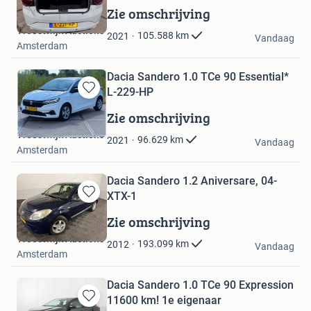
in
Zie omschrijving
Mijn
Troostwijk Auctions
Favorieten
105.588
km
2021
Vandaag
Amsterdam
Dacia Sandero 1.0 TCe 90 Essential*
L-229-HP
Bewaren
in
Zie omschrijving
Mijn
Troostwijk Auctions
Favorieten
96.629
km
2021
Vandaag
Amsterdam
Dacia Sandero 1.2 Aniversare, 04-
XTX-1
Bewaren
in
Zie omschrijving
Mijn
Troostwijk Auctions
Favorieten
193.099
km
2012
Vandaag
Amsterdam
Dacia Sandero 1.0 TCe 90 Expression
11600 km! 1e eigenaar
Bewaren