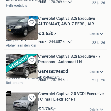
Favorieten
178.769
km
2008
22 jul 26
Hellevoetsluis
Chevrolet Captiva 3.2i Executive
AUTOMAAT, AWD, 7 PERS , AIR
Bewaren
in
€ 3.650,-
Details
Mijn
Autoparc B.V.
Favorieten
244.857
km
2007
22 jul 26
Alphen aan den Rijn
Chevrolet Captiva 3.2i Executive - 7
Persoons - Automaat I N
Bewaren
in
Gereserveerd
Details
Mijn
Autobedrijf Liekendiek Rotterdam
Favorieten
175.194
km
2008
21 jul 26
Rotterdam
Chevrolet Captiva 2.0 VCDI Executive
| Clima | Elektrische r
Bewaren
in
€ 1.745,-
Details