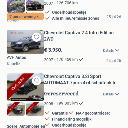
Favorieten
126.706
km
2007
Onderhoudsboekje
A&G Auto Center
7 pers - weinig km
25 jul 26
Alle milieu/emissie zones
Dongen
Chevrolet Captiva 2.4 Intro Edition
2WD
Bewaren
in
€ 3.950,-
Details
Mijn
AVH Auto's
Favorieten
170.459
km
2007
24 jul 26
Kapelle
Chevrolet Captiva 3.2i Sport
AUTOMAAT 7pers 4x4 schuifdak tr
Bewaren
in
Gereserveerd
Details
Mijn
Favorieten
199.805
km
2008
Garantie
NAP gecontroleerd
Financiering mogelijk
Onderhoudsboekje
Soerel Automobielen