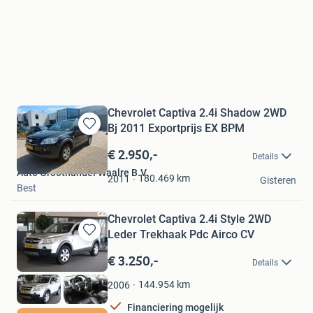
Chevrolet Captiva 2.4i Shadow 2WD
Bj 2011 Exportprijs EX BPM
Bewaren
in
€ 2.950,-
Details
Mijn
Auto Groothandel Waalre B.V.
Favorieten
180.469
km
2011
Gisteren
Best
Chevrolet Captiva 2.4i Style 2WD
Leder Trekhaak Pdc Airco CV
Bewaren
in
€ 3.250,-
Details
Mijn
Favorieten
144.954
km
2006
Financiering mogelijk