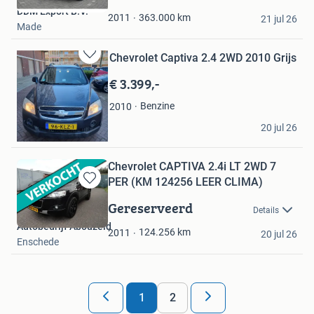
Mijn
DDM Export B.V.
Favorieten
363.000
km
2011
21 jul 26
Made
Chevrolet Captiva 2.4 2WD 2010 Grijs
Bewaren
in
€ 3.399,-
Mijn
Favorieten
Benzine
2010
mar
20 jul 26
Amstelveen
Chevrolet CAPTIVA 2.4i LT 2WD 7
PER (KM 124256 LEER CLIMA)
Bewaren
in
Gereserveerd
Details
Mijn
Autobedrijf Abouzeid
Favorieten
124.256
km
2011
20 jul 26
Enschede
1
2