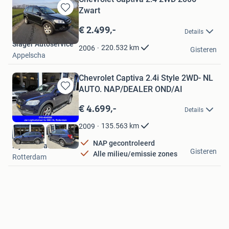
Zwart
Bewaren
in
€ 2.499,-
Details
Mijn
Slager Autoservice
Favorieten
220.532
km
2006
Gisteren
Appelscha
Chevrolet Captiva 2.4i Style 2WD- NL
AUTO. NAP/DEALER OND/AI
Bewaren
in
€ 4.699,-
Details
Mijn
Favorieten
135.563
km
2009
NAP gecontroleerd
Rijnmondauto
Gisteren
Alle milieu/emissie zones
Rotterdam