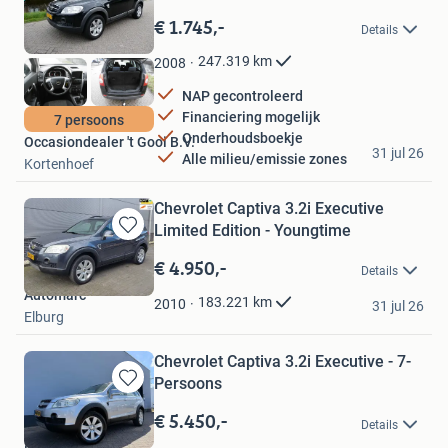
Bewaren
in
€ 1.745,-
Details
Mijn
Favorieten
247.319
km
2008
NAP gecontroleerd
Financiering mogelijk
7 persoons
Onderhoudsboekje
Occasiondealer 't Gooi B.V.
31 jul 26
Alle milieu/emissie zones
Kortenhoef
Chevrolet Captiva 3.2i Executive
Limited Edition - Youngtime
Bewaren
in
€ 4.950,-
Details
Mijn
Automarc
Favorieten
183.221
km
2010
31 jul 26
Elburg
Chevrolet Captiva 3.2i Executive - 7-
Persoons
Bewaren
in
€ 5.450,-
Details
Mijn