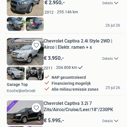
€ 2.950,-
Bewaren
Details
in
Mijn
255.146
km
2012
Favorieten
Snijder Automotive
26 jul 26
Paasloo
Chevrolet Captiva 2.4i Style 2WD |
Airco | Elektr. ramen + s
Bewaren
in
€ 3.950,-
Details
Mijn
Favorieten
204.808
km
2011
NAP gecontroleerd
Financiering mogelijk
Garage Top
25 jul 26
Alle milieu/emissie zones
Kootwijkerbroek
Chevrolet Captiva 3.2i 7
Zits/Airco/Cruise/Leer/18''/230PK
Bewaren
in
€ 5.995,-
Details
Mijn