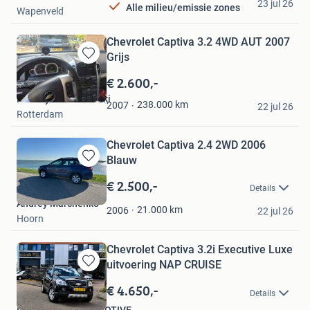
23 jul 26
Alle milieu/emissie zones
Wapenveld
Chevrolet Captiva 3.2 4WD AUT 2007
Grijs
Bewaren
in
€ 2.600,-
Mijn
Przemysław Kowalski
Favorieten
238.000
km
2007
22 jul 26
Rotterdam
Chevrolet Captiva 2.4 2WD 2006
Blauw
Bewaren
in
€ 2.500,-
Details
Mijn
Andrey Marchenko
Favorieten
21.000
km
2006
22 jul 26
Hoorn
Chevrolet Captiva 3.2i Executive Luxe
uitvoering NAP CRUISE
Bewaren
in
€ 4.650,-
Details
Mijn
ID-MOTORS AUTOMOTIVE