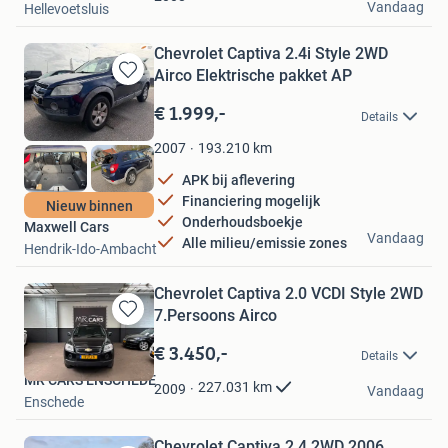
Vandaag
Hellevoetsluis
Chevrolet Captiva 2.4i Style 2WD
Airco Elektrische pakket AP
Bewaren
in
€ 1.999,-
Details
Mijn
Favorieten
193.210
km
2007
APK bij aflevering
Financiering mogelijk
Nieuw binnen
Onderhoudsboekje
Maxwell Cars
Vandaag
Alle milieu/emissie zones
Hendrik-Ido-Ambacht
Chevrolet Captiva 2.0 VCDI Style 2WD
7.Persoons Airco
Bewaren
in
€ 3.450,-
Details
Mijn
MR CARS ENSCHEDE
Favorieten
227.031
km
2009
Vandaag
Enschede
Chevrolet Captiva 2.4 2WD 2006