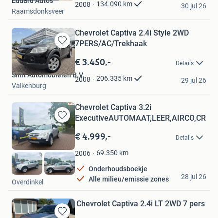
Eduard Auto's
Favorieten
134.090
km
2008
30 jul 26
Raamsdonksveer
Chevrolet Captiva 2.4i Style 2WD
7PERS/AC/Trekhaak
Bewaren
in
€ 3.450,-
Details
Mijn
Smit Automobielen B.V.
Favorieten
206.335
km
2008
29 jul 26
Valkenburg
Chevrolet Captiva 3.2i
ExecutiveAUTOMAAT,LEER,AIRCO,CRUIS
Bewaren
in
€ 4.999,-
Details
Mijn
Favorieten
69.350
km
2006
Onderhoudsboekje
JV Cars
28 jul 26
Alle milieu/emissie zones
Overdinkel
Chevrolet Captiva 2.4i LT 2WD 7 pers