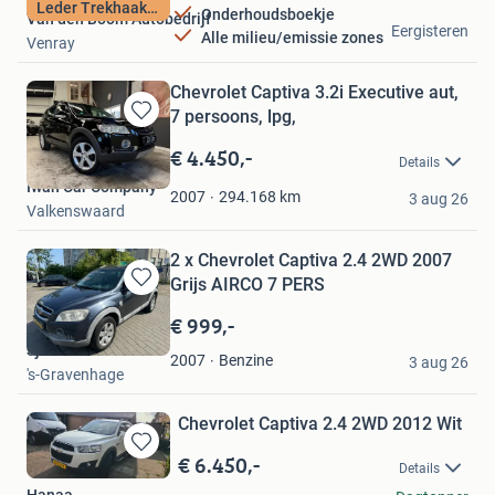
Leder Trekhaak Pdc
Onderhoudsboekje
Van den Boom Autobedrijf
Eergisteren
Alle milieu/emissie zones
Venray
Chevrolet Captiva 3.2i Executive aut,
7 persoons, lpg,
Bewaren
in
€ 4.450,-
Details
Mijn
Iwan Car Company
Favorieten
294.168
km
2007
3 aug 26
Valkenswaard
2 x Chevrolet Captiva 2.4 2WD 2007
Grijs AIRCO 7 PERS
Bewaren
in
€ 999,-
Mijn
Sjaak Selier
Favorieten
Benzine
2007
3 aug 26
's-Gravenhage
Chevrolet Captiva 2.4 2WD 2012 Wit
€ 6.450,-
Bewaren
Details
in