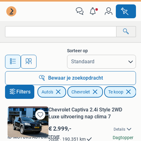
Chevrolet
Sorteer op
Alle afstanden…
Bewaar je zoekopdracht
Filters
Auto's
Chevrolet
Te koop
Chevrolet Captiva 2.4i Style 2WD
Luxe uitvoering nap clima 7
Bewaren
in
€ 2.999,-
Details
Mijn
ID-MOTORS AUTOMOTIVE
Favorieten
Dagtopper
190.351
km
2008