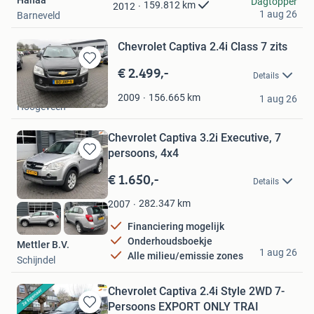
Hanaa
Dagtopper
Mijn
159.812
km
2012
1 aug 26
Barneveld
Favorieten
Chevrolet Captiva 2.4i Class 7 zits
€ 2.499,-
Bewaren
Details
in
Strijker Auto´s
Mijn
156.665
km
2009
1 aug 26
Hoogeveen
Favorieten
Chevrolet Captiva 3.2i Executive, 7
persoons, 4x4
Bewaren
in
€ 1.650,-
Details
Mijn
Favorieten
282.347
km
2007
Financiering mogelijk
Onderhoudsboekje
Mettler B.V.
1 aug 26
Alle milieu/emissie zones
Schijndel
Chevrolet Captiva 2.4i Style 2WD 7-
Persoons EXPORT ONLY TRAI