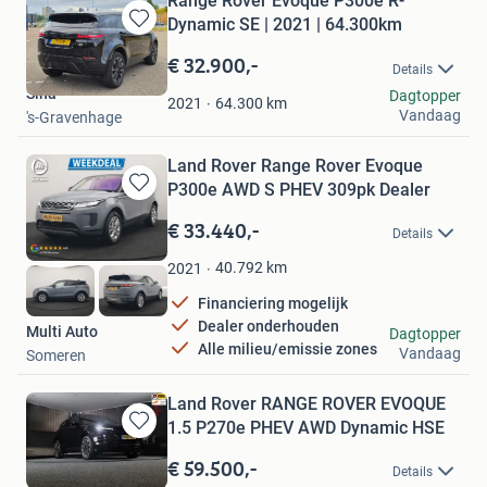
Range Rover Evoque P300e R-
Dynamic SE | 2021 | 64.300km
Bewaren
in
€ 32.900,-
Details
Mijn
Sina
Dagtopper
Favorieten
64.300
km
2021
Vandaag
's-Gravenhage
Land Rover Range Rover Evoque
P300e AWD S PHEV 309pk Dealer
Bewaren
in
€ 33.440,-
Details
Mijn
Favorieten
40.792
km
2021
Financiering mogelijk
Dealer onderhouden
Multi Auto
Dagtopper
Alle milieu/emissie zones
Vandaag
Someren
Land Rover RANGE ROVER EVOQUE
1.5 P270e PHEV AWD Dynamic HSE
Bewaren
in
€ 59.500,-
Details
Mijn