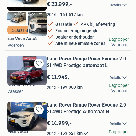
in
€ 23.999,-
Details
Mijn
Favorieten
164.517
km
2016
Garantie
APK bij aflevering
5 Jaar Garantie
Financiering mogelijk
Dealer onderhouden
van Veen Auto's
Dagtopper
Alle milieu/emissie zones
Vandaag
Woerden
Land Rover Range Rover Evoque 2.0
Si 4WD Prestige automaat L
Bewaren
in
€ 11.945,-
Details
Mijn
HSV Auto's B.V.
Dagtopper
Favorieten
199.000
km
2013
Vandaag
Vaassen
Land Rover Range Rover Evoque 2.0
Si 4WD Prestige Automaat N
Bewaren
in
€ 14.999,-
Details
Mijn
M&R auto's
Favorieten
Dagtopper
163.521
km
2012