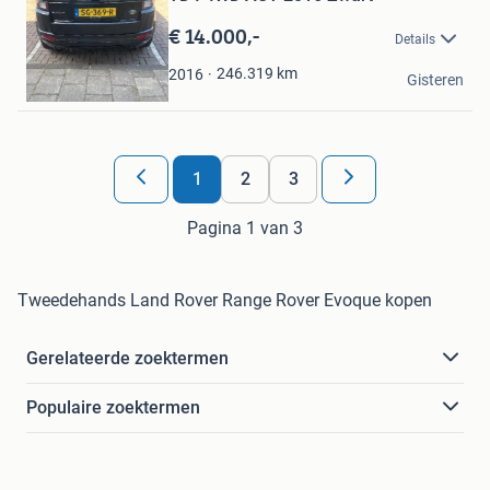
in
Mijn
€ 14.000,-
Details
Favorieten
Speedy
246.319
km
2016
Gisteren
Amsterdam
1
2
3
Pagina 1 van 3
Tweedehands Land Rover Range Rover Evoque kopen
Gerelateerde zoektermen
Populaire zoektermen