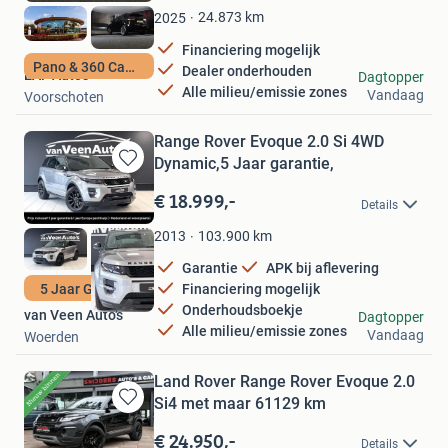
Favorieten
24.873
km
2025
Financiering mogelijk
Pano & 360 Camera
Dealer onderhouden
EAF Auto's
Dagtopper
Alle milieu/emissie zones
Vandaag
Voorschoten
Range Rover Evoque 2.0 Si 4WD
Dynamic,5 Jaar garantie,
Bewaren
in
€ 18.999,-
Details
Mijn
Favorieten
103.900
km
2013
Garantie
APK bij aflevering
5 Jaar Garantie
Financiering mogelijk
Onderhoudsboekje
van Veen Auto's
Dagtopper
Alle milieu/emissie zones
Vandaag
Woerden
Land Rover Range Rover Evoque 2.0
Si4 met maar 61129 km
Bewaren
in
€ 24.950,-
Details