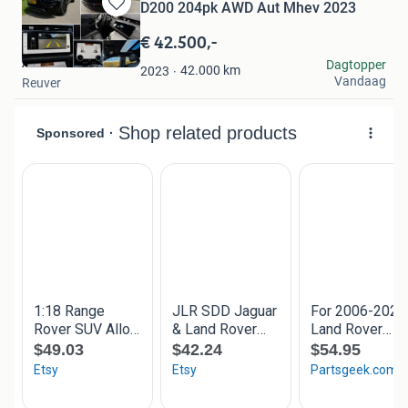
D200 204pk AWD Aut Mhev 2023
Bewaren
in
€ 42.500,-
Mijn
A.s
Dagtopper
Favorieten
42.000
km
2023
Vandaag
Reuver