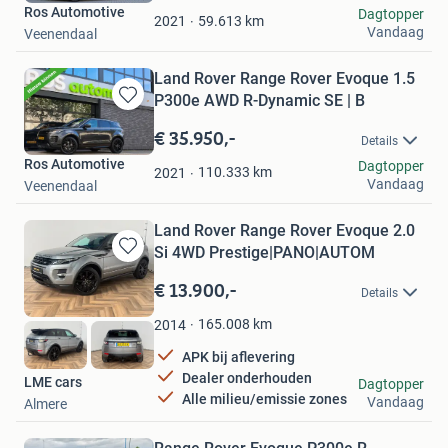
Ros Automotive
Dagtopper
Favorieten
59.613
km
2021
Vandaag
Veenendaal
Land Rover Range Rover Evoque 1.5
P300e AWD R-Dynamic SE | B
Bewaren
in
€ 35.950,-
Details
Mijn
Ros Automotive
Dagtopper
Favorieten
110.333
km
2021
Vandaag
Veenendaal
Land Rover Range Rover Evoque 2.0
Si 4WD Prestige|PANO|AUTOM
Bewaren
in
€ 13.900,-
Details
Mijn
Favorieten
165.008
km
2014
APK bij aflevering
Dealer onderhouden
LME cars
Dagtopper
Alle milieu/emissie zones
Vandaag
Almere