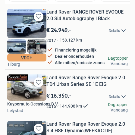
Land Rover RANGE ROVER EVOQUE
2.0 Si4 Autobiography l Black
Bewaren
in
€ 24.949,-
Details
Mijn
Favorieten
158.127
km
2017
Financiering mogelijk
Dealer onderhouden
Zwaard Auto's
VDOH
Dagtopper
Alle milieu/emissie zones
Vandaag
Tilburg
Land Rover Range Rover Evoque 2.0
TD4 Urban Series SE 1E EIG
Bewaren
in
€ 16.350,-
Details
Mijn
Kuyperauto Occasions B.V.
Favorieten
Dagtopper
144.908
km
2016
Vandaag
Lelystad
Land Rover Range Rover Evoque 2.0
Si4 HSE Dynamic|WEEKACTIE|
Bewaren