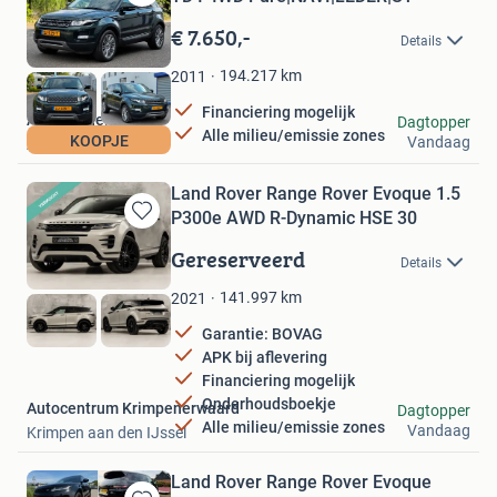
Bewaren
in
€ 7.650,-
Details
Mijn
Favorieten
194.217
km
2011
Financiering mogelijk
Autohandel Honing
Dagtopper
Alle milieu/emissie zones
KOOPJE
Vandaag
Amersfoort
Land Rover Range Rover Evoque 1.5
P300e AWD R-Dynamic HSE 30
Bewaren
in
Gereserveerd
Details
Mijn
Favorieten
141.997
km
2021
Garantie: BOVAG
APK bij aflevering
Financiering mogelijk
Onderhoudsboekje
Autocentrum Krimpenerwaard
Dagtopper
Alle milieu/emissie zones
Vandaag
Krimpen aan den IJssel
Land Rover Range Rover Evoque