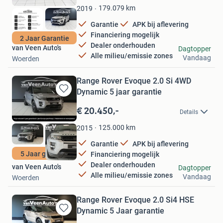
Favorieten
179.079
km
2019
Garantie
APK bij aflevering
Financiering mogelijk
2 Jaar Garantie
Dealer onderhouden
van Veen Auto's
Dagtopper
Alle milieu/emissie zones
Vandaag
Woerden
Range Rover Evoque 2.0 Si 4WD
Dynamic 5 jaar garantie
Bewaren
in
€ 20.450,-
Details
Mijn
Favorieten
125.000
km
2015
Garantie
APK bij aflevering
5 Jaar garantie
Financiering mogelijk
Dealer onderhouden
van Veen Auto's
Dagtopper
Alle milieu/emissie zones
Vandaag
Woerden
Range Rover Evoque 2.0 Si4 HSE
Dynamic 5 Jaar garantie
Bewaren