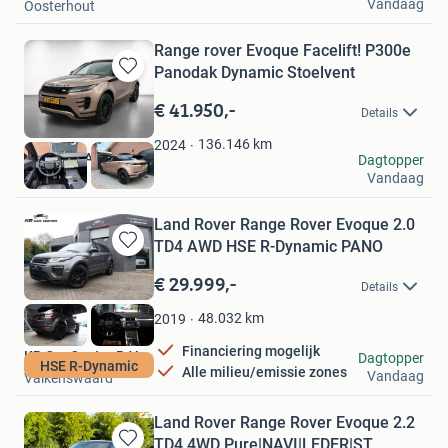
Vandaag
Oosterhout
Range rover Evoque Facelift! P300e
Panodak Dynamic Stoelvent
Bewaren
in
€ 41.950,-
Details
Mijn
Favorieten
136.146
km
2024
Vroklage Auto’s
Dagtopper
Vandaag
Harfsen
Land Rover Range Rover Evoque 2.0
TD4 AWD HSE R-Dynamic PANO
Bewaren
in
€ 29.999,-
Details
Mijn
Favorieten
48.032
km
2019
Financiering mogelijk
KR Car Center B.V.
Dagtopper
HSE R-Dynamic
Alle milieu/emissie zones
Vandaag
Valkenswaard
Land Rover Range Rover Evoque 2.2
TD4 4WD Pure|NAVI|LEDER|ST