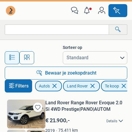
Land Rover
Sorteer op
Alle afstanden…
Bewaar je zoekopdracht
Filters
Auto's
Land Rover
Te koop
Land Rover Range Rover Evoque 2.0
Si 4WD Prestige|PANO|AUTOM
Bewaren
in
€ 21.900,-
Details
Mijn
Favorieten
75.411
km
2019