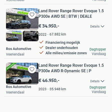
Land Rover Range Rover Evoque 1.5
P300e AWD SE | BTW | DEALE
Bewaren
in
€ 34.950,-
Details
Mijn
Favorieten
67.882
km
2022
Financiering mogelijk
Dealer onderhouden
Ros Automotive
Dagtopper
Alle milieu/emissie zones
Vandaag
Veenendaal
Land Rover Range Rover Evoque 1.5
P300e AWD R-Dynamic SE | P
Bewaren
in
€ 46.950,-
Details
Mijn
Ros Automotive
Dagtopper
Favorieten
35.948
km
2023
Vandaag
Veenendaal