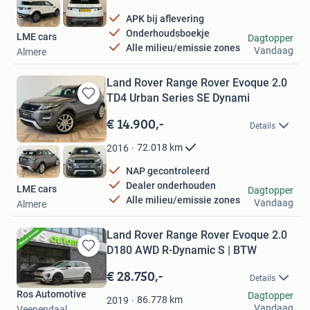
APK bij aflevering
Onderhoudsboekje
LME cars
Dagtopper
Alle milieu/emissie zones
Vandaag
Almere
Land Rover Range Rover Evoque 2.0
TD4 Urban Series SE Dynami
Bewaren
in
€ 14.900,-
Details
Mijn
Favorieten
72.018
km
2016
NAP gecontroleerd
Dealer onderhouden
LME cars
Dagtopper
Alle milieu/emissie zones
Vandaag
Almere
Land Rover Range Rover Evoque 2.0
D180 AWD R-Dynamic S | BTW
Bewaren
in
€ 28.750,-
Details
Mijn
Ros Automotive
Dagtopper
Favorieten
86.778
km
2019
Vandaag
Veenendaal