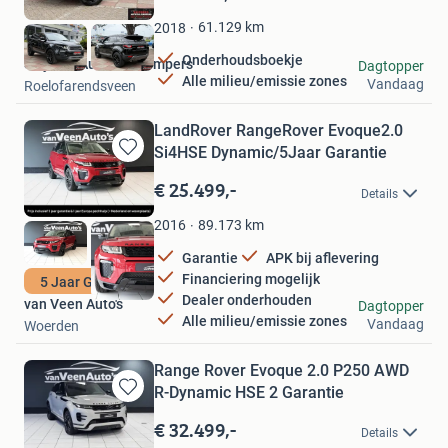
Mijn
Favorieten
61.129
km
2018
Onderhoudsboekje
Snijders Auto´s & Campers
Dagtopper
Alle milieu/emissie zones
Vandaag
Roelofarendsveen
LandRover RangeRover Evoque2.0
Si4HSE Dynamic/5Jaar Garantie
Bewaren
in
€ 25.499,-
Details
Mijn
Favorieten
89.173
km
2016
Garantie
APK bij aflevering
Financiering mogelijk
5 Jaar Garantie
Dealer onderhouden
van Veen Auto's
Dagtopper
Alle milieu/emissie zones
Vandaag
Woerden
Range Rover Evoque 2.0 P250 AWD
R-Dynamic HSE 2 Garantie
Bewaren
in
€ 32.499,-
Details
Mijn