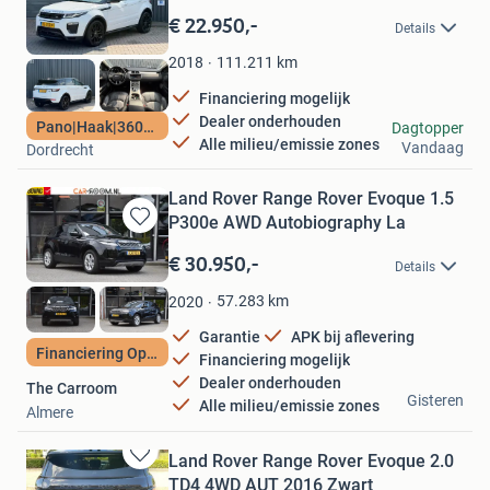
in
€ 22.950,-
Details
Mijn
Favorieten
111.211
km
2018
Financiering mogelijk
Dealer onderhouden
Autovisie Dordrecht
Pano|Haak|360cam
Dagtopper
Alle milieu/emissie zones
Vandaag
Dordrecht
Land Rover Range Rover Evoque 1.5
P300e AWD Autobiography La
Bewaren
in
€ 30.950,-
Details
Mijn
Favorieten
57.283
km
2020
Garantie
APK bij aflevering
Financiering Optie
Financiering mogelijk
Dealer onderhouden
The Carroom
Gisteren
Alle milieu/emissie zones
Almere
Land Rover Range Rover Evoque 2.0
Bewaren
TD4 4WD AUT 2016 Zwart