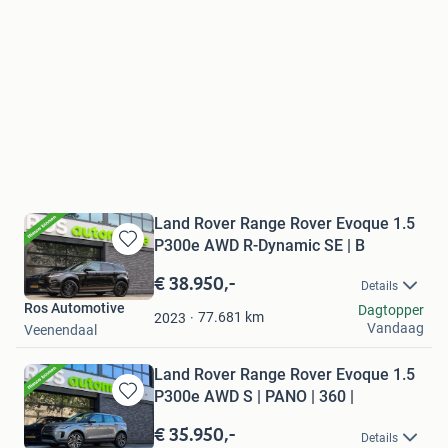
Land Rover Range Rover Evoque 1.5
P300e AWD R-Dynamic SE | B
Bewaren
in
€ 38.950,-
Details
Mijn
Ros Automotive
Dagtopper
Favorieten
77.681
km
2023
Vandaag
Veenendaal
Land Rover Range Rover Evoque 1.5
P300e AWD S | PANO | 360 |
Bewaren
in
€ 35.950,-
Details
Mijn