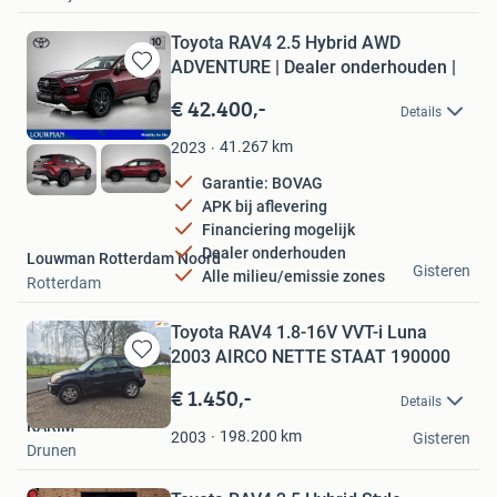
Toyota RAV4 2.5 Hybrid AWD
ADVENTURE | Dealer onderhouden |
Bewaren
in
€ 42.400,-
Details
Mijn
Favorieten
41.267
km
2023
Garantie: BOVAG
APK bij aflevering
Financiering mogelijk
Dealer onderhouden
Louwman Rotterdam Noord
Gisteren
Alle milieu/emissie zones
Rotterdam
Toyota RAV4 1.8-16V VVT-i Luna
2003 AIRCO NETTE STAAT 190000
Bewaren
in
€ 1.450,-
Details
Mijn
KARIM
Favorieten
198.200
km
2003
Gisteren
Drunen