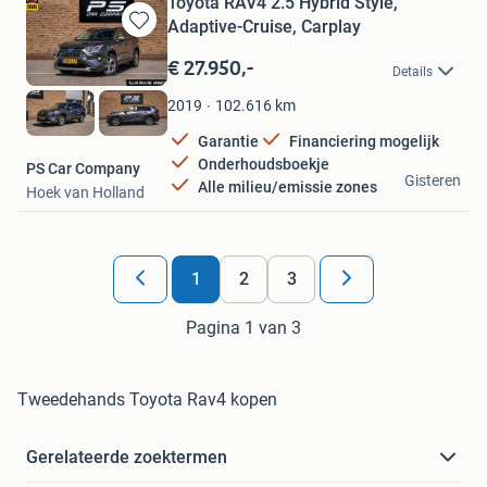
Toyota RAV4 2.5 Hybrid Style,
Adaptive-Cruise, Carplay
Bewaren
in
€ 27.950,-
Details
Mijn
Favorieten
102.616
km
2019
Garantie
Financiering mogelijk
Onderhoudsboekje
PS Car Company
Gisteren
Alle milieu/emissie zones
Hoek van Holland
1
2
3
Pagina 1 van 3
Tweedehands Toyota Rav4 kopen
Gerelateerde zoektermen