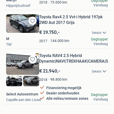
Marijn
Dagtopper
Favorieten
73.000
km
2018
Vandaag
Hippolytushoef
Toyota Rav4 2.5 Vvt-i Hybrid 197pk
2WD Aut 2017 Grijs
Bewaren
in
€ 19.750,-
Details
Mijn
M
Dagtopper
Favorieten
144.000
km
2017
Vandaag
Tiel
Toyota RAV4 2.5 Hybrid
Dynamic|NAVI|TREKHAAK|CAMERA|STO
Bewaren
in
€ 21.940,-
Details
Mijn
Favorieten
98.800
km
2018
Financiering mogelijk
Dealer onderhouden
Select Autocentrum
Dagtopper
Alle milieu/emissie zones
Vandaag
Capelle aan den IJssel