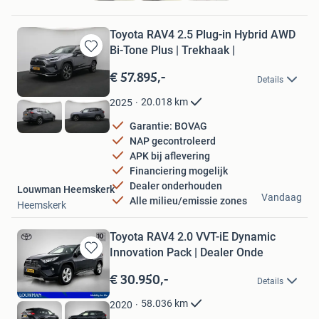
Toyota RAV4 2.5 Plug-in Hybrid AWD
Bi-Tone Plus | Trekhaak |
Bewaren
in
€ 57.895,-
Details
Mijn
Favorieten
20.018
km
2025
Garantie: BOVAG
NAP gecontroleerd
APK bij aflevering
Financiering mogelijk
Dealer onderhouden
Louwman Heemskerk
Vandaag
Alle milieu/emissie zones
Heemskerk
Toyota RAV4 2.0 VVT-iE Dynamic
Innovation Pack | Dealer Onde
Bewaren
in
€ 30.950,-
Details
Mijn
Favorieten
58.036
km
2020