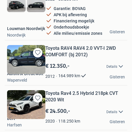
Garantie: BOVAG
APK bij aflevering
Financiering mogelijk
Onderhoudsboekje
Louwman Noordwijk
Gisteren
Alle milieu/emissie zones
Noordwijk
Toyota RAV4 RAV4 2.0 VVT-I 2WD
COMFORT (bj 2012)
Bewaren
in
€ 12.350,-
Details
Mijn
Autofirst Bredewolt
Favorieten
164.989
km
2012
Gisteren
Wapenveld
Toyota Rav4 2.5 Hybrid 218pk CVT
2020 Wit
Bewaren
in
€ 24.500,-
Details
Mijn
Bert
Favorieten
118.250
km
2020
Gisteren
Harfsen