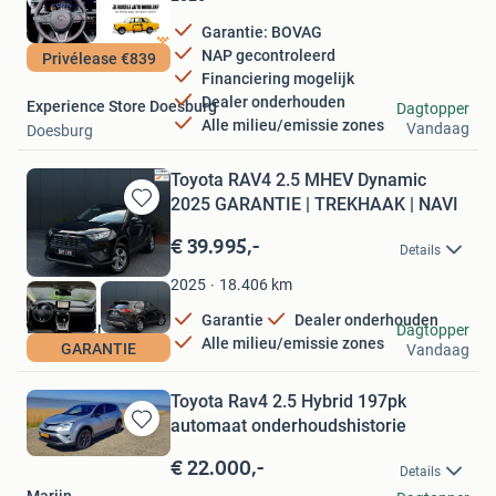
Garantie: BOVAG
NAP gecontroleerd
Privélease €839
Financiering mogelijk
Dealer onderhouden
Experience Store Doesburg
Dagtopper
Alle milieu/emissie zones
Vandaag
Doesburg
Toyota RAV4 2.5 MHEV Dynamic
2025 GARANTIE | TREKHAAK | NAVI
Bewaren
in
€ 39.995,-
Details
Mijn
Favorieten
18.406
km
2025
Garantie
Dealer onderhouden
Drive4ever
Dagtopper
Alle milieu/emissie zones
GARANTIE
Vandaag
Etten-Leur
Toyota Rav4 2.5 Hybrid 197pk
automaat onderhoudshistorie
Bewaren
in
€ 22.000,-
Details
Mijn