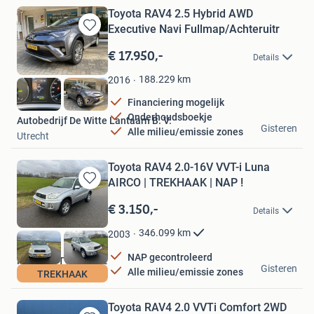
Toyota RAV4 2.5 Hybrid AWD
Executive Navi Fullmap/Achteruitr
Bewaren
in
€ 17.950,-
Details
Mijn
Favorieten
188.229
km
2016
Financiering mogelijk
Onderhoudsboekje
Autobedrijf De Witte Lantaarn B. V.
Gisteren
Alle milieu/emissie zones
Utrecht
Toyota RAV4 2.0-16V VVT-i Luna
AIRCO | TREKHAAK | NAP !
Bewaren
in
€ 3.150,-
Details
Mijn
Favorieten
346.099
km
2003
NAP gecontroleerd
MESO AUTOMOTIVE
Gisteren
Alle milieu/emissie zones
TREKHAAK
Roosendaal
Toyota RAV4 2.0 VVTi Comfort 2WD