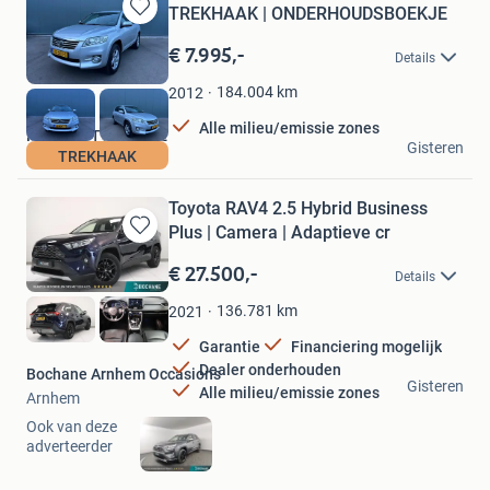
TREKHAAK | ONDERHOUDSBOEKJE
Bewaren
in
€ 7.995,-
Details
Mijn
Favorieten
184.004
km
2012
Alle milieu/emissie zones
MESO AUTOMOTIVE
Gisteren
TREKHAAK
Roosendaal
Toyota RAV4 2.5 Hybrid Business
Plus | Camera | Adaptieve cr
Bewaren
in
€ 27.500,-
Details
Mijn
Favorieten
136.781
km
2021
Garantie
Financiering mogelijk
Dealer onderhouden
Bochane Arnhem Occasions
Gisteren
Alle milieu/emissie zones
Arnhem
Ook van deze
adverteerder