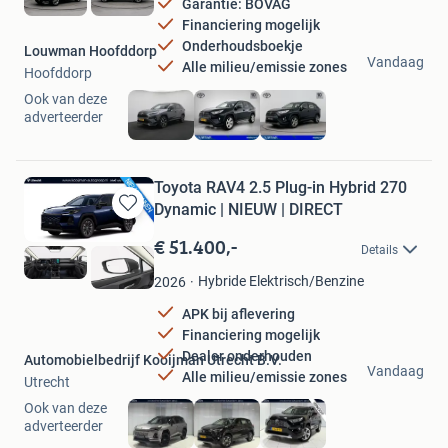
Garantie: BOVAG
Financiering mogelijk
Onderhoudsboekje
Louwman Hoofddorp
Vandaag
Alle milieu/emissie zones
Hoofddorp
Ook van deze
adverteerder
Toyota RAV4 2.5 Plug-in Hybrid 270
Dynamic | NIEUW | DIRECT
Bewaren
in
€ 51.400,-
Details
Mijn
Favorieten
Hybride Elektrisch/Benzine
2026
APK bij aflevering
Financiering mogelijk
Dealer onderhouden
Automobielbedrijf Kooijman Utrecht B.V.
Vandaag
Alle milieu/emissie zones
Utrecht
Ook van deze
adverteerder