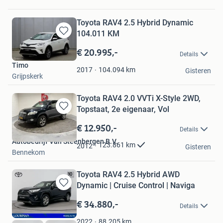
Toyota RAV4 2.5 Hybrid Dynamic
104.011 KM
Bewaren
in
€ 20.995,-
Details
Mijn
Timo
Favorieten
104.094
km
2017
Gisteren
Grijpskerk
Toyota RAV4 2.0 VVTi X-Style 2WD,
Topstaat, 2e eigenaar, Vol
Bewaren
in
€ 12.950,-
Details
Mijn
Autobedrijf Van Steenbergen B.V.
Favorieten
123.861
km
2012
Gisteren
Bennekom
Toyota RAV4 2.5 Hybrid AWD
Dynamic | Cruise Control | Naviga
Bewaren
in
€ 34.880,-
Details
Mijn
Favorieten
88.205
km
2022