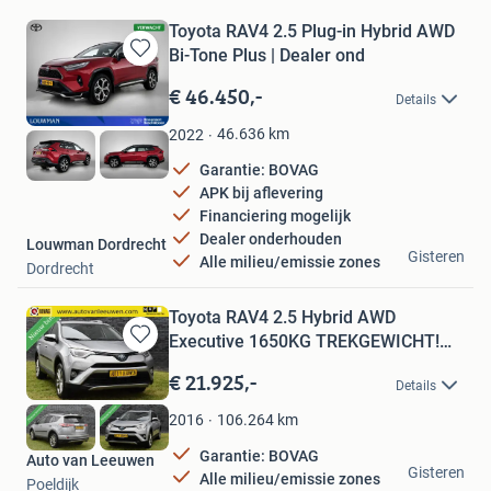
Toyota RAV4 2.5 Plug-in Hybrid AWD
Bi-Tone Plus | Dealer ond
Bewaren
in
€ 46.450,-
Details
Mijn
Favorieten
46.636
km
2022
Garantie: BOVAG
APK bij aflevering
Financiering mogelijk
Dealer onderhouden
Louwman Dordrecht
Gisteren
Alle milieu/emissie zones
Dordrecht
Toyota RAV4 2.5 Hybrid AWD
Executive 1650KG TREKGEWICHT!
Bewaren
LED
in
€ 21.925,-
Details
Mijn
Favorieten
106.264
km
2016
Garantie: BOVAG
Auto van Leeuwen
Gisteren
Alle milieu/emissie zones
Poeldijk