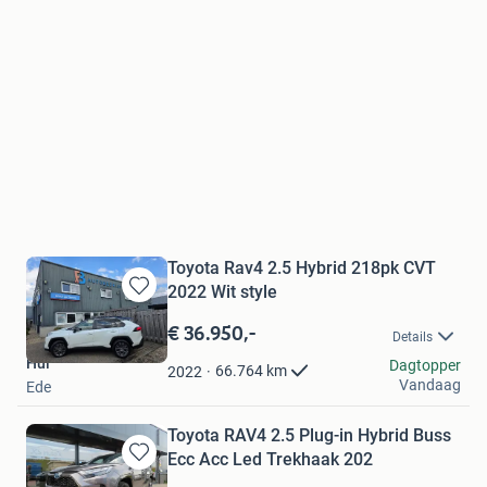
Toyota Rav4 2.5 Hybrid 218pk CVT
2022 Wit style
Bewaren
in
€ 36.950,-
Details
Mijn
Hul
Favorieten
Dagtopper
66.764
km
2022
Vandaag
Ede
Toyota RAV4 2.5 Plug-in Hybrid Buss
Ecc Acc Led Trekhaak 202
Bewaren