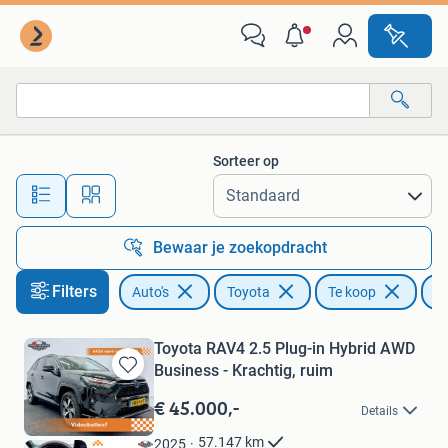
Toyota
Sorteer op
Alle afstanden…
Bewaar je zoekopdracht
Filters
Auto's
Toyota
Te koop
R
Toyota RAV4 2.5 Plug-in Hybrid AWD
Business - Krachtig, ruim
Bewaren
in
€ 45.000,-
Details
Mijn
Favorieten
57.147
km
2025