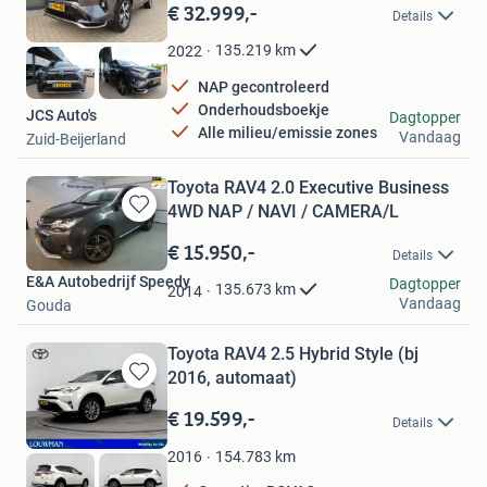
in
€ 32.999,-
Details
Mijn
Favorieten
135.219
km
2022
NAP gecontroleerd
Onderhoudsboekje
JCS Auto's
Dagtopper
Alle milieu/emissie zones
Vandaag
Zuid-Beijerland
Toyota RAV4 2.0 Executive Business
4WD NAP / NAVI / CAMERA/L
Bewaren
in
€ 15.950,-
Details
Mijn
E&A Autobedrijf Speedy
Favorieten
Dagtopper
135.673
km
2014
Vandaag
Gouda
Toyota RAV4 2.5 Hybrid Style (bj
2016, automaat)
Bewaren
in
€ 19.599,-
Details
Mijn
Favorieten
154.783
km
2016