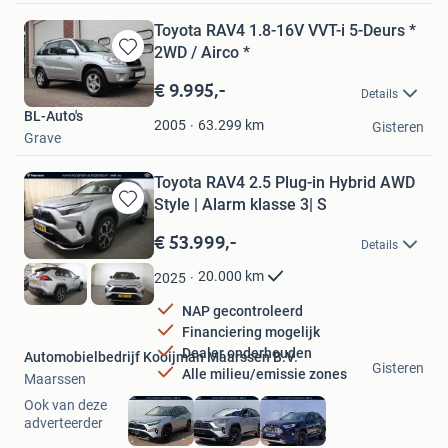
Toyota RAV4 1.8-16V VVT-i 5-Deurs *
2WD / Airco *
Bewaren
in
€ 9.995,-
Details
Mijn
BL-Auto's
Favorieten
63.299
km
2005
Gisteren
Grave
Toyota RAV4 2.5 Plug-in Hybrid AWD
Style | Alarm klasse 3| S
Bewaren
in
€ 53.999,-
Details
Mijn
Favorieten
20.000
km
2025
NAP gecontroleerd
Financiering mogelijk
Dealer onderhouden
Automobielbedrijf Kooijman Maarssen B.V.
Gisteren
Alle milieu/emissie zones
Maarssen
Ook van deze
adverteerder