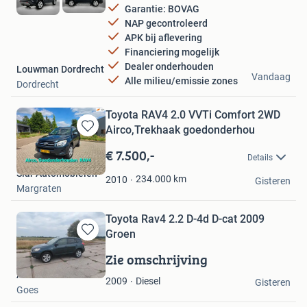
Garantie: BOVAG
NAP gecontroleerd
APK bij aflevering
Financiering mogelijk
Dealer onderhouden
Louwman Dordrecht
Vandaag
Alle milieu/emissie zones
Dordrecht
Toyota RAV4 2.0 VVTi Comfort 2WD
Airco,Trekhaak goedonderhou
Bewaren
in
€ 7.500,-
Details
Mijn
Siar Automobielen
Favorieten
234.000
km
2010
Gisteren
Margraten
Toyota Rav4 2.2 D-4d D-cat 2009
Groen
Bewaren
in
Zie omschrijving
Mijn
Arnold
Favorieten
Diesel
2009
Gisteren
Goes