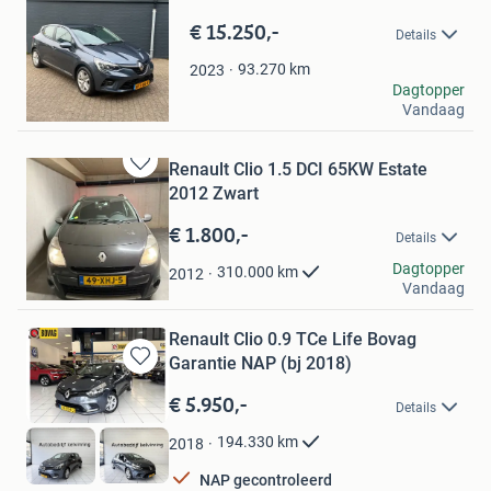
Bewaren
in
€ 15.250,-
Details
Mijn
Favorieten
93.270
km
2023
Primoto
Dagtopper
Vandaag
Alkmaar
Renault Clio 1.5 DCI 65KW Estate
Bewaren
2012 Zwart
in
Mijn
€ 1.800,-
Details
Favorieten
toufik-boumesref
Dagtopper
310.000
km
2012
Vandaag
Amsterdam
Renault Clio 0.9 TCe Life Bovag
Garantie NAP (bj 2018)
Bewaren
in
€ 5.950,-
Details
Mijn
Favorieten
194.330
km
2018
NAP gecontroleerd