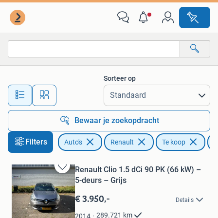
Renault
Sorteer op
Alle afstanden…
Bewaar je zoekopdracht
Filters
Auto's
Renault
Te koop
C
Renault Clio 1.5 dCi 90 PK (66 kW) –
Bewaren
5-deurs – Grijs
in
Mijn
€ 3.950,-
Details
Favorieten
289.721
km
2014