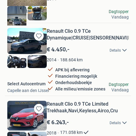
Bauer Seiten
Dagtopper
Vandaag
Goirle
Renault Clio 0.9 TCe
Dynamique|CRUISE|SENSOREN|NAVI|BL
Bewaren
in
€ 4.450,-
Details
Mijn
Favorieten
188.604
km
2014
APK bij aflevering
Financiering mogelijk
Onderhoudsboekje
Select Autocentrum
Dagtopper
Alle milieu/emissie zones
Vandaag
Capelle aan den IJssel
Renault Clio 0.9 TCe Limited
Trekhaak,Navi,Keyless,Airco,Cru
Bewaren
in
€ 6.243,-
Details
Mijn
Favorieten
171.058
km
2018