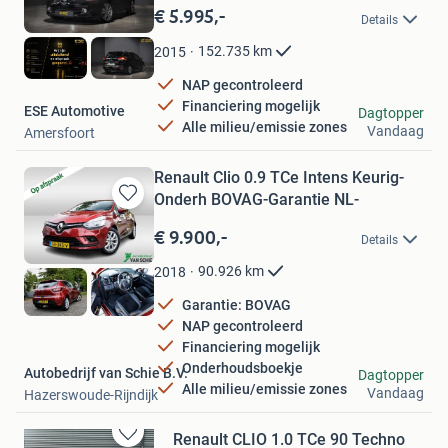
in
€ 5.995,-
Details
Mijn
Favorieten
152.735
km
2015
NAP gecontroleerd
Financiering mogelijk
ESE Automotive
Dagtopper
Alle milieu/emissie zones
Vandaag
Amersfoort
Renault Clio 0.9 TCe Intens Keurig-
Onderh BOVAG-Garantie NL-
Bewaren
in
€ 9.900,-
Details
Mijn
Favorieten
90.926
km
2018
Garantie: BOVAG
NAP gecontroleerd
Financiering mogelijk
Onderhoudsboekje
Autobedrijf van Schie B.V.
Dagtopper
Alle milieu/emissie zones
Vandaag
Hazerswoude-Rijndijk
Renault CLIO 1.0 TCe 90 Techno