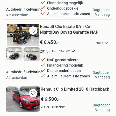
Financiering mogelijk
Onderhoudsboekje
Autobedrijf Kelvinring
Dagtopper
Alle milieu/emissie zones
Vandaag
Alblasserdam
Renault Clio Estate 0.9 TCe
Night&Day Bovag Garantie NAP
Bewaren
in
€ 6.450,-
Details
Mijn
Favorieten
128.547
km
2015
NAP gecontroleerd
Financiering mogelijk
Dealer onderhouden
Autobedrijf Kelvinring
Dagtopper
Alle milieu/emissie zones
Vandaag
Alblasserdam
Renault Clio Limited 2018 Hatchback
€ 6.500,-
Bewaren
in
Maaike S
Dagtopper
Benzine
2018
Mijn
Vandaag
Nieuwegein
Favorieten