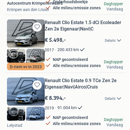
Onderhoudsboekje
Autocentrum Krimpenerwaard
Dagtopper
Alle milieu/emissie zones
Vandaag
Krimpen aan den IJssel
Renault Clio Estate 1.5 dCi Ecoleader
Zen 2e Eigenaar|Navi|C
Bewaren
in
€ 5.498,-
Details
Mijn
Favorieten
200.433
km
2017
NAP gecontroleerd
Autobaan B.V.
Dagtopper
Alle milieu/emissie zones
D-riem vv in 2023
Vandaag
Lelystad
Renault Clio Estate 0.9 TCe Zen 2e
Eigenaar|Navi|Airco|Cruis
Bewaren
in
€ 8.394,-
Details
Mijn
Favorieten
91.004
km
2019
NAP gecontroleerd
Autobaan B.V.
Dagtopper
Alle milieu/emissie zones
Vandaag
Lelystad