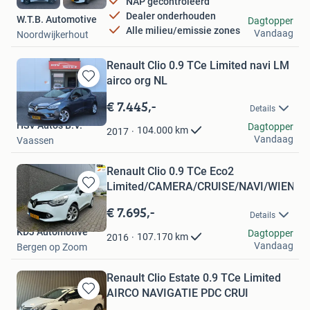
NAP gecontroleerd
Dealer onderhouden
W.T.B. Automotive
Dagtopper
Alle milieu/emissie zones
Vandaag
Noordwijkerhout
Renault Clio 0.9 TCe Limited navi LM
airco org NL
Bewaren
in
€ 7.445,-
Details
Mijn
HSV Auto's B.V.
Favorieten
Dagtopper
104.000
km
2017
Vandaag
Vaassen
Renault Clio 0.9 TCe Eco2
Limited/CAMERA/CRUISE/NAVI/WIENIG
Bewaren
in
€ 7.695,-
Details
Mijn
KDJ Automotive
Favorieten
Dagtopper
107.170
km
2016
Vandaag
Bergen op Zoom
Renault Clio Estate 0.9 TCe Limited
AIRCO NAVIGATIE PDC CRUI
Bewaren