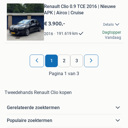
Bewaren
Renault Clio 0.9 TCE 2016 | Nieuwe
in
Mijn
APK | Airco | Cruise
Favorieten
€ 3.900,-
Details
Van Alles wat
Dagtopper
191.619
km
2016
Vandaag
Nunspeet
1
2
3
Pagina 1 van 3
Tweedehands Renault Clio kopen
Gerelateerde zoektermen
Populaire zoektermen