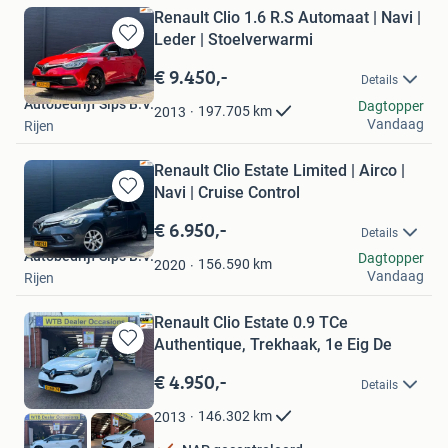
Renault Clio 1.6 R.S Automaat | Navi |
Leder | Stoelverwarmi
Bewaren
in
€ 9.450,-
Details
Mijn
Autobedrijf Sips B.V.
Favorieten
Dagtopper
197.705
km
2013
Vandaag
Rijen
Renault Clio Estate Limited | Airco |
Navi | Cruise Control
Bewaren
in
€ 6.950,-
Details
Mijn
Autobedrijf Sips B.V.
Dagtopper
Favorieten
156.590
km
2020
Vandaag
Rijen
Renault Clio Estate 0.9 TCe
Authentique, Trekhaak, 1e Eig De
Bewaren
in
€ 4.950,-
Details
Mijn
Favorieten
146.302
km
2013