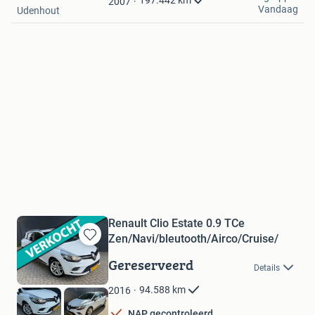
197.442
km
2007
Vandaag
Udenhout
Renault Clio Estate 0.9 TCe
Zen/Navi/bleutooth/Airco/Cruise/
Bewaren
in
Gereserveerd
Details
Mijn
Favorieten
94.588
km
2016
NAP gecontroleerd