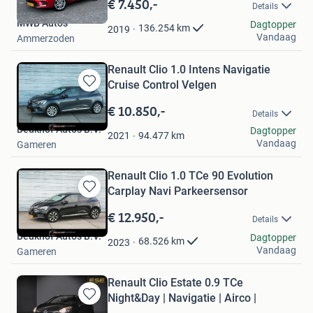
€ 7.450,-
Details
Mijn
MWB Auto's
Favorieten
Dagtopper
136.254
km
2019
Vandaag
Ammerzoden
Renault Clio 1.0 Intens Navigatie
Cruise Control Velgen
Bewaren
in
€ 10.850,-
Details
Mijn
Beukhof Auto's B.V.
Dagtopper
Favorieten
94.477
km
2021
Vandaag
Gameren
Renault Clio 1.0 TCe 90 Evolution
Carplay Navi Parkeersensor
Bewaren
in
€ 12.950,-
Details
Mijn
Beukhof Auto's B.V.
Favorieten
Dagtopper
68.526
km
2023
Vandaag
Gameren
Renault Clio Estate 0.9 TCe
Night&Day | Navigatie | Airco |
Bewaren