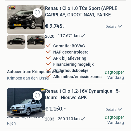
Renault Clio 1.0 TCe Sport (APPLE
CARPLAY, GROOT NAVI, PARKE
Bewaren
in
€ 9.745,-
Details
Mijn
Favorieten
117.671
km
2020
Garantie: BOVAG
NAP gecontroleerd
APK bij aflevering
Financiering mogelijk
Onderhoudsboekje
Autocentrum Krimpenerwaard
Dagtopper
Alle milieu/emissie zones
Vandaag
Krimpen aan den IJssel
Renault Clio 1.2-16V Dynamique | 5-
Deurs | Nieuwe APK
Bewaren
in
€ 1.150,-
Details
Mijn
Autobedrijf Sips B.V.
Favorieten
Dagtopper
260.110
km
2003
Vandaag
Rijen