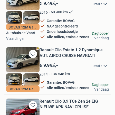
in
€ 9.495,-
Details
Mijn
Favorieten
60.400
km
2016
Garantie: BOVAG
NAP gecontroleerd
BOVAG 12M Garantie
Onderhoudsboekje
Autohuis de Vaart
Dagtopper
Alle milieu/emissie zones
Vandaag
Vlaardingen
Renault Clio Estate 1.2 Dynamique
AUT. AIRCO CRUISE NAVIGATI
Bewaren
in
€ 9.995,-
Details
Mijn
Favorieten
136.548
km
2014
Garantie: BOVAG
Autohuis de Vaart
Dagtopper
Alle milieu/emissie zones
BOVAG 12M Garantie
Vandaag
Vlaardingen
Renault Clio 0.9 TCe Zen 2e EIG
NIEUWE APK NAVI CRUISE
Bewaren
in