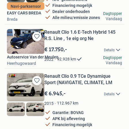
Financiering mogelijk
Navi-parksensor
Dealer onderhouden
EASY CARS BREDA
Dagtopper
Alle milieu/emissie zones
Vandaag
Breda
Renault Clio 1.6 E-Tech Hybrid 145
R.S. Line , 1e eig org Ne
Bewaren
in
€ 17.750,-
Details
Mijn
Autoservice Van der Meulen
Favorieten
Dagtopper
92.928
km
2022
Vandaag
Heerhugowaard
Renault Clio 0.9 TCe Dynamique
Sport (NAVIGATIE, CLIMATE, LM
Bewaren
in
€ 6.945,-
Details
Mijn
Favorieten
112.967
km
2015
Garantie: BOVAG
APK bij aflevering
Financiering mogelijk