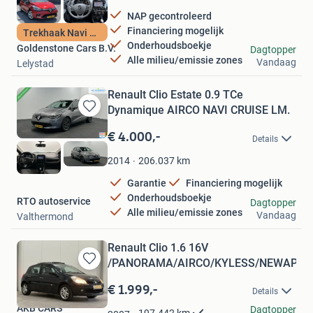
NAP gecontroleerd
Financiering mogelijk
Trekhaak Navi Pdc
Onderhoudsboekje
Goldenstone Cars B.V.
Dagtopper
Alle milieu/emissie zones
Vandaag
Lelystad
Renault Clio Estate 0.9 TCe
Dynamique AIRCO NAVI CRUISE LM.
Bewaren
in
€ 4.000,-
Details
Mijn
Favorieten
206.037
km
2014
Garantie
Financiering mogelijk
Onderhoudsboekje
RTO autoservice
Dagtopper
Alle milieu/emissie zones
Vandaag
Valthermond
Renault Clio 1.6 16V
/PANORAMA/AIRCO/KYLESS/NEWAPK/
Bewaren
in
€ 1.999,-
Details
Mijn
AKB CARS
Favorieten
Dagtopper