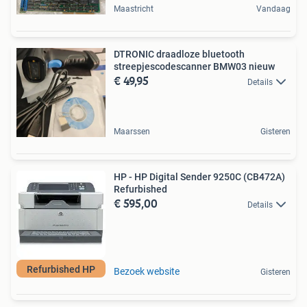
Maastricht
Vandaag
DTRONIC draadloze bluetooth
streepjescodescanner BMW03 nieuw
€ 49,95
Details
Maarssen
Gisteren
HP - HP Digital Sender 9250C (CB472A)
Refurbished
€ 595,00
Details
Refurbished HP
Bezoek website
Gisteren