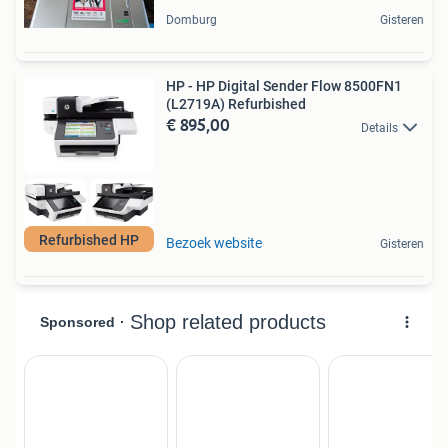
Domburg
Gisteren
HP - HP Digital Sender Flow 8500FN1
(L2719A) Refurbished
€ 895,00
Details
Refurbished HP
Bezoek website
Gisteren