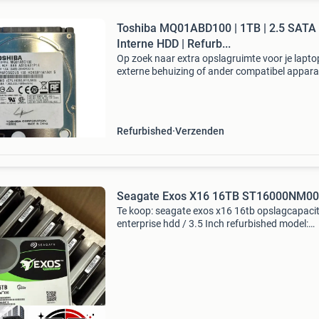
Toshiba MQ01ABD100 | 1TB | 2.5 SATA
Interne HDD | Refurb...
Op zoek naar extra opslagruimte voor je lapto
externe behuizing of ander compatibel appar
De toshiba mq01abd100 biedt een ruime
opslagcapaciteit van 1tb in een compact 2.5 
formaat. Dankzij
Refurbished
Verzenden
Seagate Exos X16 16TB ST16000NM0
Te koop: seagate exos x16 16tb opslagcapacit
enterprise hdd / 3.5 Inch refurbished model:
st16000nm001g nette en goed werkende sea
exos x16 16tb harde schijf. Dit is een refurbis
enterprise