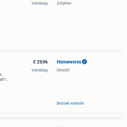
Vandaag
Zutphen
ze
en of
€ 29,96
Homeworxs
Vandaag
Utrecht
p,
aat?
Inch
Bezoek website