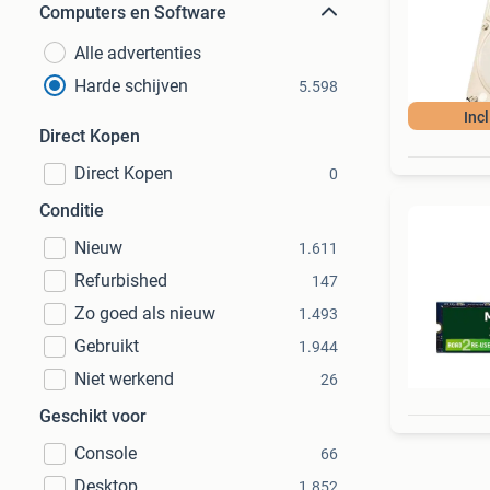
Computers en Software
Alle advertenties
Harde schijven
5.598
Inc
Direct Kopen
Direct Kopen
0
Conditie
Nieuw
1.611
Refurbished
147
Zo goed als nieuw
1.493
Gebruikt
1.944
Niet werkend
26
Geschikt voor
Console
66
Desktop
1.852