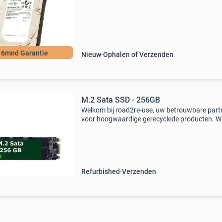
internal hard disk drive designed for servers a
data stor
l 6mnd Garantie
Nieuw
Ophalen of Verzenden
M.2 Sata SSD - 256GB
Welkom bij road2re-use, uw betrouwbare part
voor hoogwaardige gerecyclede producten. Wij
trots op ons werk in het recyclen van waardev
materialen en het aanbieden van producten di
grondig
Refurbished
Verzenden