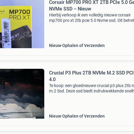
Corsair MP700 PRO XT 2TB PCIe 5.0 G
NVMe SSD – Nieuw
Hierbij verkoop ik een volledig nieuwe corsair
mp700 pro xt 2tb pcie 5.0 Nvme ssd. Dit betre
officiële rma-vervanging die ik recent heb
ontvangen van megekko. Ik heb inmiddels ge
voor een a
Nieuw
Ophalen of Verzenden
Crucial P3 Plus 2TB NVMe M.2 SSD PC
4.0
Te koop: een gloednieuwe crucial p3 plus 2tb
m.2 Ssd. Deze ssd biedt indrukwekkende snel
tot 5000 mb/s en is ideaal voor het upgraden
uw desktop of laptop. Perfect voor snelle opsta
Nieuw
Ophalen of Verzenden