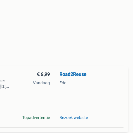
€ 8,99
Road2Reuse
ner
Vandaag
Ede
 zijn
olle
e
Topadvertentie
Bezoek website