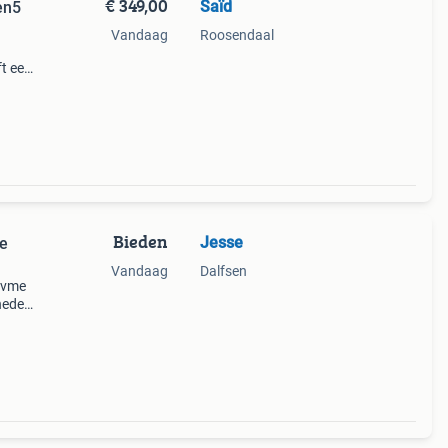
€ 349,00
Saïd
en5
Vandaag
Roosendaal
ft een
kozen
Bieden
Jesse
Ie
Vandaag
Dalfsen
 nvme
heden
 van
rttij