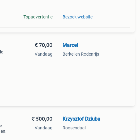
Topadvertentie
Bezoek website
€ 70,00
Marcel
de
Vandaag
Berkel en Rodenrijs
€ 500,00
Krzysztof Dziuba
e
Vandaag
Roosendaal
gen.