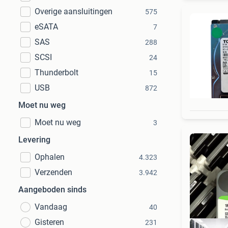
Overige aansluitingen
575
eSATA
7
SAS
288
SCSI
24
Thunderbolt
15
USB
872
Moet nu weg
Moet nu weg
3
Levering
Ophalen
4.323
Verzenden
3.942
Aangeboden sinds
Vandaag
40
Gisteren
231