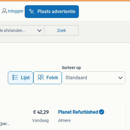
Inloggen
Plaats advertentie
lle afstanden…
Zoek
Sorteer op
Lijst
Foto’s
€ 42,29
Planet Refurbished
Vandaag
Almere
(part
ise