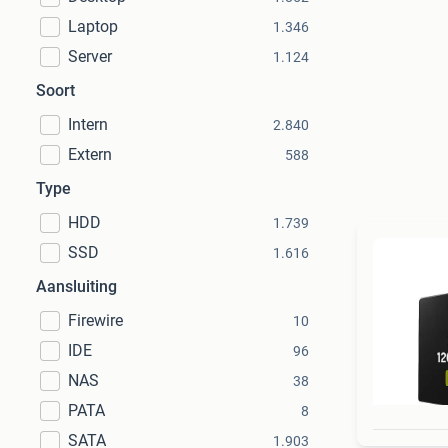
Laptop
1.346
Server
1.124
Soort
Intern
2.840
Extern
588
Type
HDD
1.739
SSD
1.616
Aansluiting
Firewire
10
IDE
96
NAS
38
PATA
8
SATA
1.903