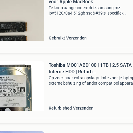
voor Apple MacBook
Te koop aangeboden: drie samsung mz-
jpv5120/0a4 512gb ssd&#39;s, specifiek
ontworpen voor apple macbook-modellen. De
interne ssd&#39;s zijn ideaal voor het upgrad
vervangen van de opsla
Gebruikt
Verzenden
Toshiba MQ01ABD100 | 1TB | 2.5 SATA
Interne HDD | Refurb...
Op zoek naar extra opslagruimte voor je lapto
externe behuizing of ander compatibel appar
De toshiba mq01abd100 biedt een ruime
opslagcapaciteit van 1tb in een compact 2.5 
formaat. Dankzij
Refurbished
Verzenden