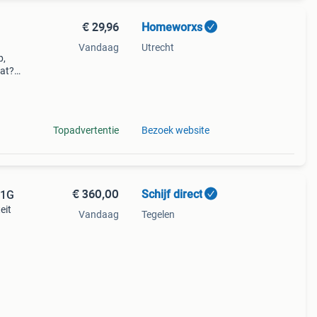
€ 29,96
Homeworxs
Vandaag
Utrecht
p,
aat?
Inch
Topadvertentie
Bezoek website
€ 360,00
Schijf direct
01G
eit
Vandaag
Tegelen
gate
hed