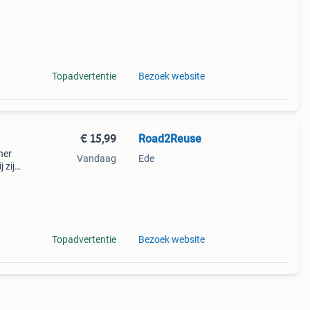
nd
Topadvertentie
Bezoek website
€ 15,99
Road2Reuse
ner
Vandaag
Ede
 zijn
olle
e
Topadvertentie
Bezoek website