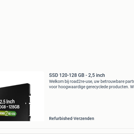
SSD 120-128 GB - 2,5 inch
Welkom bij road2re-use, uw betrouwbare part
voor hoogwaardige gerecyclede producten. Wij
trots op ons werk in het recyclen van waardev
materialen en het aanbieden van producten di
grondig
Refurbished
Verzenden