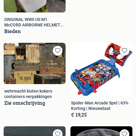
ORIGINAL WWII US M1
McCORD AIRBORNE HELMET
Bieden
SET 1943
wehrmacht kisten kokers
containers verpakkingen
Zie omschrijving
Spider-Man Arcade Spel | 63%
Korting | Nieuwstaat
€ 19,25