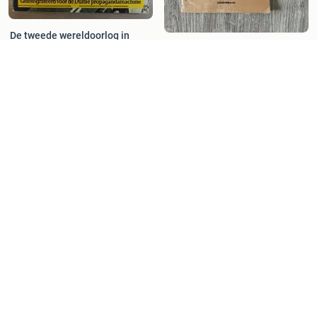
De tweede wereldoorlog in
kleur. 1e druk 1975.
Wireless set No 48 en
€ 10,00
Handgenerator manual
€ 30,00
Veldtelefoon FF33
€ 4,00
WO II - Oostelijk Noord-Brabant