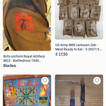
US Army MRE rantsoen Zak -
Meal Ready to Eat - 3-2027/3-
€ 17,50
2028
Brits uniform Royal Artillery
WO2 - Battledress 1940
Bieden
Pattern