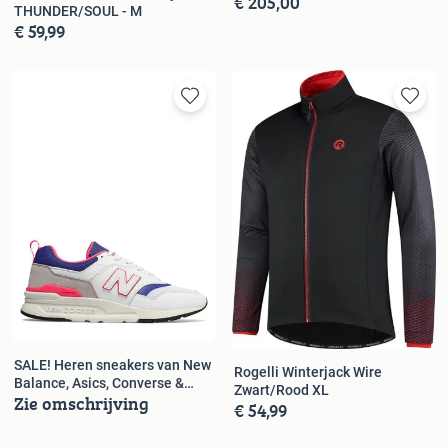
€ 205,00
THUNDER/SOUL - M
€ 59,99
SALE! Heren sneakers van New
Rogelli Winterjack Wire
Balance, Asics, Converse &
Zwart/Rood XL
Zie omschrijving
meer
€ 54,99