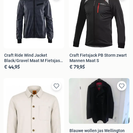
Craft Ride Wind Jacket
Craft Fietsjack PB Storm zwart
Black/Gravel Maat M Fietsjas -
Mannen Maat S
€ 44,95
€ 79,95
Heren
Blauwe wollen jas Wellington