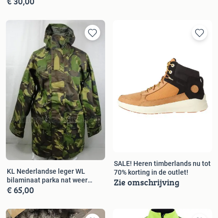
€ 30,00
SALE! Heren timberlands nu tot
KL Nederlandse leger WL
70% korting in de outlet!
Zie omschrijving
bilaminaat parka nat weer
€ 65,00
regenjas