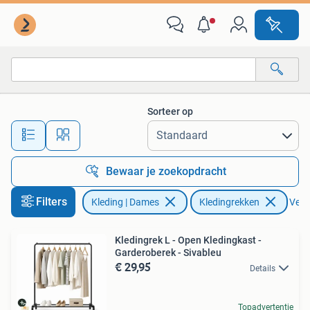
Kledingrekken
Sorteer op
Alle afstanden…
Bewaar je zoekopdracht
Filters
Kleding | Dames
Kledingrekken
Verwi
Kledingrek L - Open Kledingkast -
Garderoberek - Sivableu
€ 29,95
Details
Topadvertentie