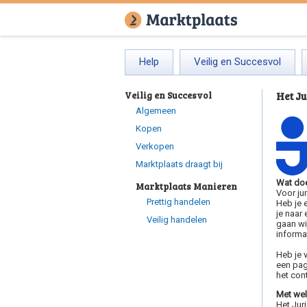
Help
Veilig en Succesvol
Veilig en Succesvol
Het Ju
Algemeen
Kopen
Verkopen
Marktplaats draagt bij
Wat doe
Marktplaats Manieren
Voor jur
Prettig handelen
Heb je 
je naar 
Veilig handelen
gaan wi
informa
Heb je 
een pag
het con
Met wel
Het Juri