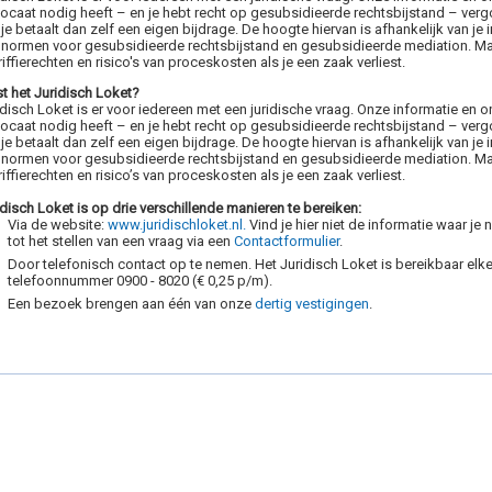
ocaat nodig heeft – en je hebt recht op gesubsidieerde rechtsbijstand – verg
 je betaalt dan zelf een eigen bijdrage. De hoogte hiervan is afhankelijk van je
 normen voor gesubsidieerde rechtsbijstand en gesubsidieerde mediation. M
iffierechten en risico's van proceskosten als je een zaak verliest.
t het Juridisch Loket?
disch Loket is er voor iedereen met een juridische vraag. Onze informatie en ons
ocaat nodig heeft – en je hebt recht op gesubsidieerde rechtsbijstand – verg
 je betaalt dan zelf een eigen bijdrage. De hoogte hiervan is afhankelijk van je
 normen voor gesubsidieerde rechtsbijstand en gesubsidieerde mediation. M
riffierechten en risico’s van proceskosten als je een zaak verliest.
idisch Loket is op drie verschillende manieren te bereiken:
Via de website:
www.juridischloket.nl.
Vind je hier niet de informatie waar je
tot het stellen van een vraag via een
Contactformulier
.
Door telefonisch contact op te nemen. Het Juridisch Loket is bereikbaar elke
telefoonnummer 0900 - 8020 (€ 0,25 p/m).
Een bezoek brengen aan één van onze
dertig vestigingen
.