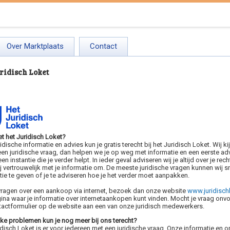
Over Marktplaats
Contact
ridisch Loket
t het Juridisch Loket?
idische informatie en advies kun je gratis terecht bij het Juridisch Loket. Wij 
een juridische vraag, dan helpen we je op weg met informatie en een eerste advie
een instantie die je verder helpt. In ieder geval adviseren wij je altijd over je rec
j vertrouwelijk met je informatie om. De meeste juridische vragen kunnen wij s
tie te geven of je te adviseren hoe je het verder moet aanpakken.
vragen over een aankoop via internet, bezoek dan onze website
www.juridischl
ina waar je informatie over internetaankopen kunt vinden. Mocht je vraag onvo
tactformulier op de website aan een van onze juridisch medewerkers.
ke problemen kun je nog meer bij ons terecht?
disch Loket is er voor iedereen met een juridische vraag. Onze informatie en ons