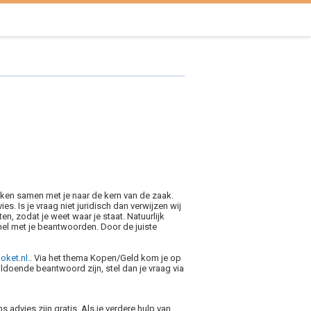
kijken samen met je naar de kern van de zaak.
s. Is je vraag niet juridisch dan verwijzen wij
hten, zodat je weet waar je staat. Natuurlijk
nel met je beantwoorden. Door de juiste
oket.nl.
. Via het thema Kopen/Geld kom je op
ldoende beantwoord zijn, stel dan je vraag via
 advies zijn gratis. Als je verdere hulp van