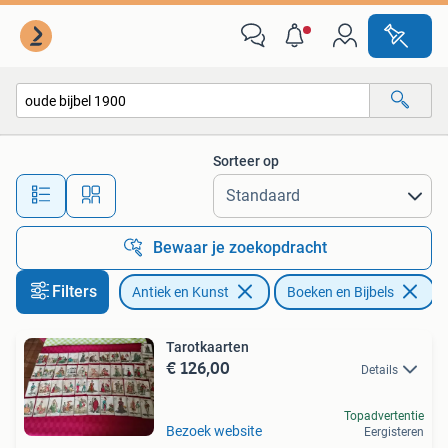
Antiek | Boeken en Bijbels
Sorteer op
Alle afstanden…
Bewaar je zoekopdracht
Filters
Antiek en Kunst
Boeken en Bijbels
V
Tarotkaarten
€ 126,00
Details
Topadvertentie
Bezoek website
Eergisteren