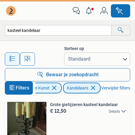
Antiek | Kandelaars
Sorteer op
Alle afstanden…
Bewaar je zoekopdracht
Filters
Antiek en Kunst
Kandelaars
Verwijder filters
Grote gietijzeren kasteel kandelaar
€ 12,50
Details