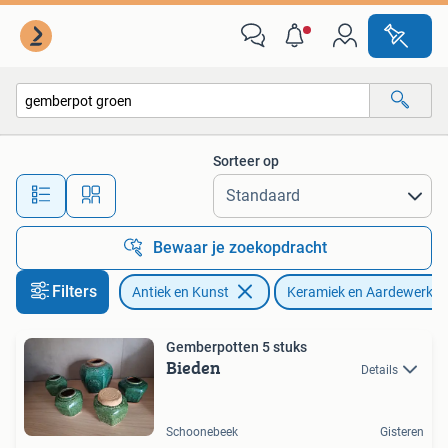
Antiek | Keramiek en Aardewerk
Sorteer op
Alle afstanden…
Bewaar je zoekopdracht
Filters
Antiek en Kunst
Keramiek en Aardewerk
Gemberpotten 5 stuks
Bieden
Details
Schoonebeek
Gisteren