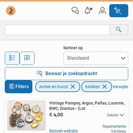
Antiek | Klokken
Sorteer op
Alle afstanden…
Bewaar je zoekopdracht
Filters
Antiek en Kunst
Klokken
Verwijder fi
Vintage Pompey, Argos, Pallas, Lucerne,
BWC, Diantus - (Lot
€ 4,00
Details
Topadvertentie
Bezoek website
Vandaag