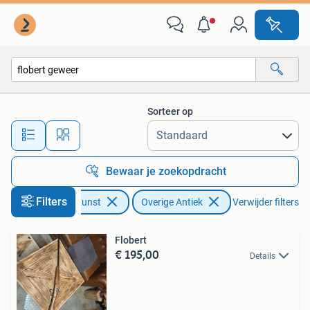
Antiek | Overige Antiek
Sorteer op
Alle afstanden…
Bewaar je zoekopdracht
Filters
Antiek en Kunst
Overige Antiek
Verwijder filters
Flobert
€ 195,00
Details