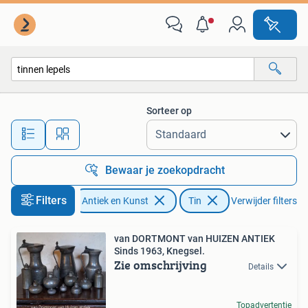
Antiek | Tin
Sorteer op
Alle afstanden…
Bewaar je zoekopdracht
Filters
Antiek en Kunst
Tin
Verwijder filters
van DORTMONT van HUIZEN ANTIEK
Sinds 1963, Knegsel.
Zie omschrijving
Details
Topadvertentie