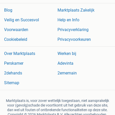
Blog
Marktplaats Zakelijk
Veilig en Succesvol
Help en Info
Voorwaarden
Privacyverklaring
Cookiebeleid
Privacyvoorkeuren
Over Marktplaats
Werken bij
Perskamer
Adevinta
2dehands
2ememain
Sitemap
Marktplaats is, voor zover wettelijk toegestaan, niet aansprakelijk
voor (gevolg)schade die voortkomt uit het gebruik van deze site,
dan wel uit fouten of ontbrekende functionaliteiten op deze site.
Copyright © 2026 Marktplaats B.V. Alle rechten voorbehouden.