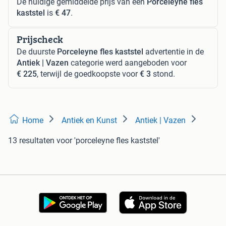
De huidige gemiddelde prijs van een
Porceleyne fles
kaststel
is
€ 47
.
Prijscheck
De duurste
Porceleyne fles kaststel
advertentie in de
Antiek | Vazen
categorie werd aangeboden voor
€ 225
, terwijl de goedkoopste voor
€ 3
stond.
Home
Antiek en Kunst
Antiek | Vazen
13 resultaten
voor 'porceleyne fles kaststel'