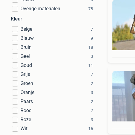
Overige materialen
78
Kleur
Beige
7
Blauw
9
Bruin
18
Geel
3
Goud
11
Grijs
7
Groen
2
Oranje
3
Paars
2
Rood
7
Roze
3
Wit
16