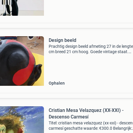
brandalised x
Design beeld
Prachtig design beeld afmeting 27 in de lengte
cm breed 21 cm hoog. Goede vintage staat.
Ophalen ivm gewicht kijk ook bij mijn andere
advertenties voor meer design, retro, streetart
contemporary,
Ophalen
Cristian Mesa Velazquez (XX-XXI) -
Descenso Carmesí
Titel: cristian mesa velazquez (xx-xxi) - desce
carmesí geschatte waarde: €300.0 Belangrijk: