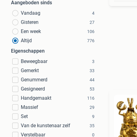
Aangeboden sinds
Vandaag
4
Gisteren
27
Een week
106
Altijd
776
Eigenschappen
Beweegbaar
3
Gemerkt
33
Genummerd
44
Gesigneerd
53
Handgemaakt
116
Massief
29
Set
9
Van de kunstenaar zelf
35
Verstelbaar
0