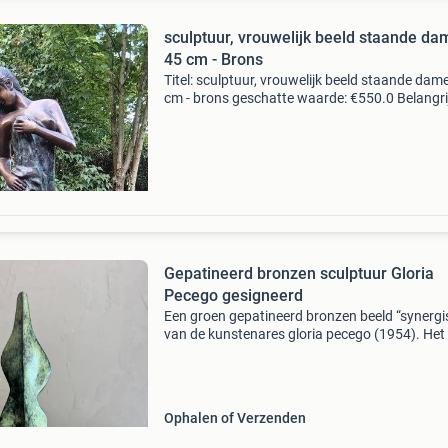
sculptuur, vrouwelijk beeld staande da
45 cm - Brons
Titel: sculptuur, vrouwelijk beeld staande dame
cm - brons geschatte waarde: €550.0 Belangri
winnende biedingen zijn exclusief 9%
koperbescherming + €3 kavel beschrijving br
bee
Gepatineerd bronzen sculptuur Gloria
Pecego gesigneerd
Een groen gepatineerd bronzen beeld “synerg
van de kunstenares gloria pecego (1954). Het
is gesigneerd, en staat op een marmeren sokke
Hoogte 27,5 cm, voet meet 6x6cm. Gewicht 1
gram.
Ophalen of Verzenden