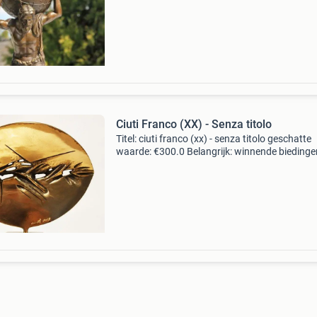
beschrijving groot bronzen stateu van atlas d
Ciuti Franco (XX) - Senza titolo
Titel: ciuti franco (xx) - senza titolo geschatte
waarde: €300.0 Belangrijk: winnende biedingen
exclusief 9% koperbescherming + €3 kavel
beschrijving franco ciuti rome 1938 beeld in ve