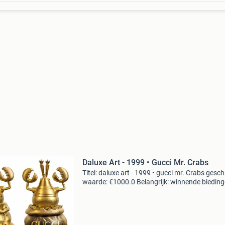
Daluxe Art - 1999 • Gucci Mr. Crabs
Titel: daluxe art - 1999 • gucci mr. Crabs gesc
waarde: €1000.0 Belangrijk: winnende biedin
zijn exclusief 9% koperbescherming + €3 kavel
beschrijving gucci mr. Crabs – 3/25 handbew