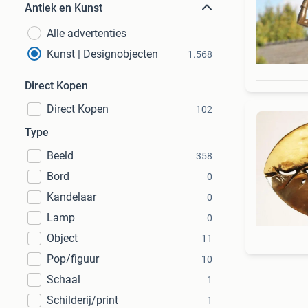
Antiek en Kunst
Alle advertenties
Kunst | Designobjecten
1.568
Direct Kopen
Direct Kopen
102
Type
Beeld
358
Bord
0
Kandelaar
0
Lamp
0
Object
11
Pop/figuur
10
Schaal
1
Schilderij/print
1