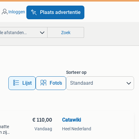
Inloggen
Plaats advertentie
lle afstanden…
Zoek
Sorteer op
Lijst
Foto’s
€ 110,00
Catawiki
hatte
Vandaag
Heel Nederland
 zijn