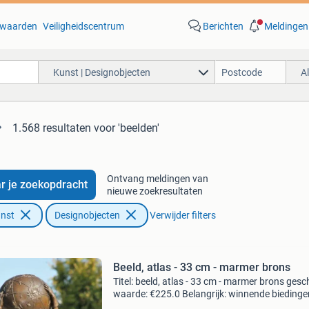
waarden
Veiligheidscentrum
Berichten
Meldingen
Kunst | Designobjecten
A
1.568 resultaten
voor 'beelden'
Ontvang meldingen van
r je zoekopdracht
nieuwe zoekresultaten
unst
Designobjecten
Verwijder filters
Beeld, atlas - 33 cm - marmer brons
Titel: beeld, atlas - 33 cm - marmer brons gesc
waarde: €225.0 Belangrijk: winnende biedingen
exclusief 9% koperbescherming + €3 kavel