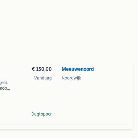
€ 150,00
Meeuwenoord
Vandaag
Noordwijk
ject.
 mooie
ring
n.
Dagtopper