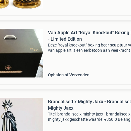
Van Apple Art "Royal Knockout" Boxing
- Limited Edition
Deze "royal knockout" boxing bear sculptuur 
van apple art is een eerbetoon aan veerkracht
royalty. Met zijn gepolijste gouden afwerking 
ingewikkeld ontworpen gouden kroon, staat d
Ophalen of Verzenden
Brandalised x Mighty Jaxx - Brandalise
Mighty Jaxx
Titel: brandalised x mighty jaxx - brandalised x
mighty jaxx geschatte waarde: €350.0 Belangr
winnende biedingen zijn exclusief 9%
koperbescherming + €3 kavel beschrijving