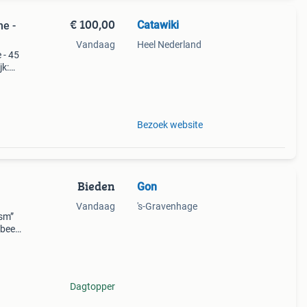
€ 100,00
Catawiki
me -
Vandaag
Heel Nederland
 - 45
jk:
onzen
Bezoek website
Bieden
Gon
Vandaag
's-Gravenhage
ism”
 beeld
l.
980
Dagtopper