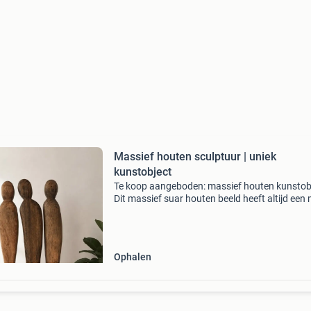
Massief houten sculptuur | uniek
kunstobject
Te koop aangeboden: massief houten kunstob
Dit massief suar houten beeld heeft altijd een
plek gehad in ons huis, maar door een verande
in onze inrichting bieden we het nu te koop aa
Ophalen