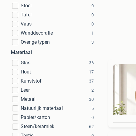
Stoel
0
Tafel
0
Vaas
0
Wanddecoratie
1
Overige typen
3
Materiaal
Glas
36
Hout
17
Kunststof
37
Leer
2
Metaal
30
Natuurlijk materiaal
5
Papier/karton
0
Steen/keramiek
62
Textiel
0