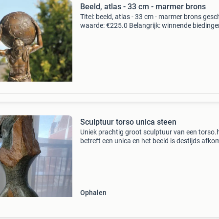
Beeld, atlas - 33 cm - marmer brons
Titel: beeld, atlas - 33 cm - marmer brons gesc
waarde: €225.0 Belangrijk: winnende biedingen
exclusief 9% koperbescherming + €3 kavel
beschrijving groot bronzen stateu van atlas d
Sculptuur torso unica steen
Uniek prachtig groot sculptuur van een torso.
betreft een unica en het beeld is destijds afko
uit een galerie.een bijzonder decoratief en
karaktervol object.een echte blikvanger in u
huis.hoog
Ophalen