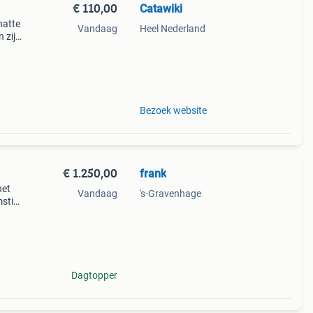
€ 110,00
Catawiki
hatte
Vandaag
Heel Nederland
 zijn
Bezoek website
€ 1.250,00
frank
het
Vandaag
's-Gravenhage
mstig
Dagtopper