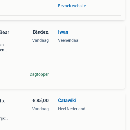
Bezoek website
Bieden
Iwan
 Bear
Vandaag
Veenendaal
van
 en
en
e
Dagtopper
€ 85,00
Catawiki
d x
Vandaag
Heel Nederland
ijk: