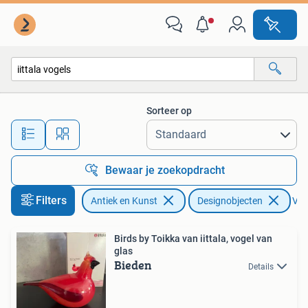
Kunst | Designobjecten
Sorteer op
Alle afstanden…
Bewaar je zoekopdracht
Filters
Antiek en Kunst
Designobjecten
Verw
Birds by Toikka van iittala, vogel van
glas
Bieden
Details