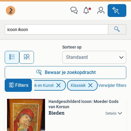
Kunst | Schilderijen | Klassiek
Sorteer op
Alle afstanden…
Bewaar je zoekopdracht
Filters
Antiek en Kunst
Klassiek
Verwijder filters
Handgeschilderd Icoon: Moeder Gods
van Korsun
Bieden
Details