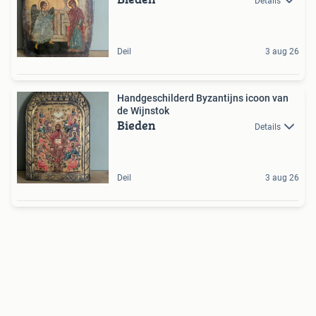
Details
Deil
3 aug 26
Handgeschilderd Byzantijns icoon van
de Wijnstok
Bieden
Details
Deil
3 aug 26