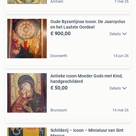
Arnhem
7 mei 26
Oude Byzantijnse Icoon: De Jaarcyclus
en het Laatste Oordeel
€ 900,00
Details
Doorwerth
14 jun 26
Antieke icoon Moeder Gods met Kind,
handgeschilderd
€ 50,00
Details
Brunssum
14 mei 26
Schilderij – Icoon – Miniatuur van Sint
Marcus