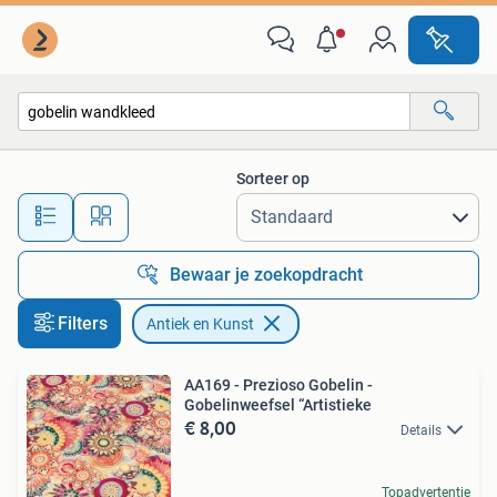
Antiek en Kunst
Sorteer op
Alle afstanden…
Bewaar je zoekopdracht
Filters
Antiek en Kunst
AA169 - Prezioso Gobelin -
Gobelinweefsel “Artistieke
€ 8,00
Details
Topadvertentie