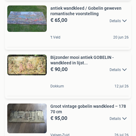
antiek wandkleed / Gobelin geweven
romantische voorstelling
€ 65,00
Details
't Veld
20 jun 26
Bijzonder mooi antiek GOBELIN -
wandkleed in lijst...
€ 90,00
Details
Dokkum
12 jul 26
Groot vintage gobelin wandkleed – 178
70 cm
€ 95,00
Details
Velsen-Zuid
26 jul 26