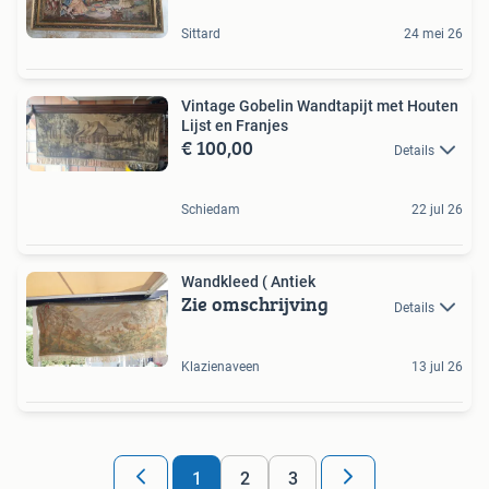
Sittard
24 mei 26
Vintage Gobelin Wandtapijt met Houten
Lijst en Franjes
€ 100,00
Details
Schiedam
22 jul 26
Wandkleed ( Antiek
Zie omschrijving
Details
Klazienaveen
13 jul 26
1
2
3