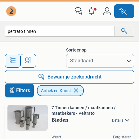
Antiek en Kunst
Sorteer op
Alle afstanden…
Bewaar je zoekopdracht
Filters
Antiek en Kunst
7 Tinnen kannen / maatkannen /
maatbekers - Peltrato
Bieden
Details
Weert
Eergisteren