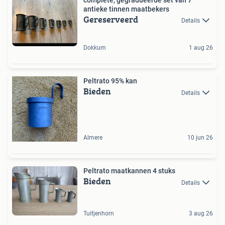
complete, gegradueerde set van 7
antieke tinnen maatbekers
Gereserveerd
Details
Dokkum
1 aug 26
Peltrato 95% kan
Bieden
Details
Almere
10 jun 26
Peltrato maatkannen 4 stuks
Bieden
Details
Tuitjenhorn
3 aug 26