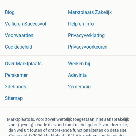
Blog
Marktplaats Zakelijk
Veilig en Succesvol
Help en Info
Voorwaarden
Privacyverklaring
Cookiebeleid
Privacyvoorkeuren
Over Marktplaats
Werken bij
Perskamer
Adevinta
2dehands
2ememain
Sitemap
Marktplaats is, voor zover wettelijk toegestaan, niet aansprakelijk
voor (gevolg)schade die voortkomt uit het gebruik van deze site,
dan wel uit fouten of ontbrekende functionaliteiten op deze site.
Copyright © 2026 Marktplaats B.V. Alle rechten voorbehouden.