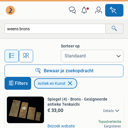
Antiek en Kunst
Sorteer op
Alle afstanden…
Bewaar je zoekopdracht
Filters
Antiek en Kunst
Spiegel (4) - Brons - Gesigneerde
antieke Tenkaichi
€ 33,00
Details
Topadvertentie
Bezoek website
Eergisteren