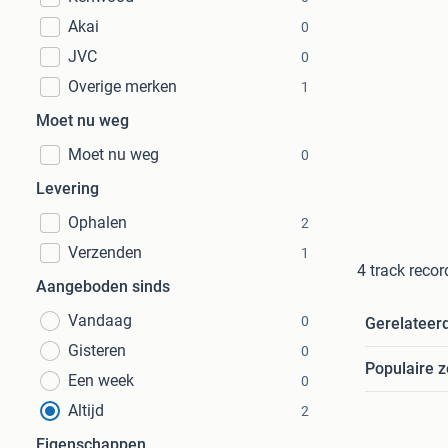
Akai
0
JVC
0
Overige merken
1
Moet nu weg
Moet nu weg
0
Levering
Ophalen
2
Verzenden
1
4 track reco
Aangeboden sinds
Vandaag
0
Gerelateer
Gisteren
0
Populaire 
Een week
0
Altijd
2
Eigenschappen