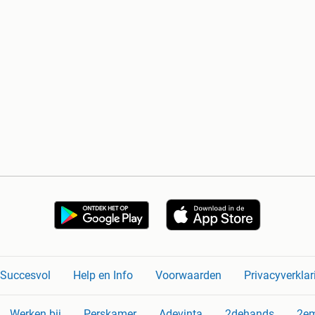
n Succesvol
Help en Info
Voorwaarden
Privacyverklar
Werken bij
Perskamer
Adevinta
2dehands
2e