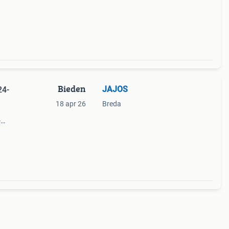
er
Bieden
JAJOS
24-
18 apr 26
Breda
-
m: 4-