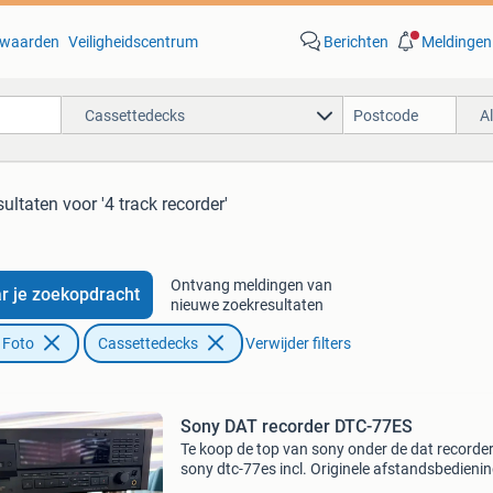
waarden
Veiligheidscentrum
Berichten
Meldingen
Cassettedecks
A
sultaten
voor '4 track recorder'
Ontvang meldingen van
r je zoekopdracht
nieuwe zoekresultaten
 Foto
Cassettedecks
Verwijder filters
Sony DAT recorder DTC-77ES
Te koop de top van sony onder de dat recorde
sony dtc-77es incl. Originele afstandsbedienin
smetteloze staat en technisch 100%. Deze spel