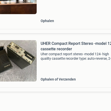
discreet gescheiden voor analoge en digitale v
Ophalen
UHER Compact Report Stereo -model 1
cassette recorder
Uher compact report stereo -model 124- high
quality cassette recorder type: auto-reverse, 2
kops, enkel compact cassettedeck tracksystee
track, 2-kanaals stereo fabrikant: uher werke
model: cr 124
Ophalen of Verzenden