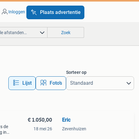
Inloggen
Plaats advertentie
lle afstanden…
Zoek
Sorteer op
Lijst
Foto’s
€ 1.050,00
Eric
rs de
18 mei 26
Zevenhuizen
g in
er is