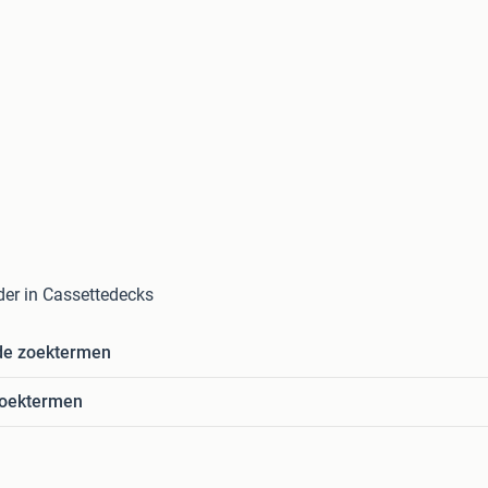
rder in Cassettedecks
de zoektermen
zoektermen