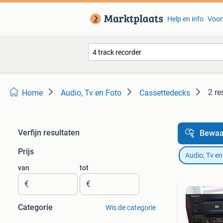
Help en info
Voor
2 re
Home
Audio, Tv en Foto
Cassettedecks
Verfijn resultaten
Bewaa
Prijs
Audio, Tv en
van
tot
€
€
Categorie
Wis de categorie