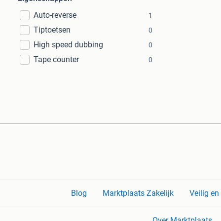
Auto-reverse
1
Tiptoetsen
0
High speed dubbing
0
Tape counter
0
Blog
Marktplaats Zakelijk
Veilig e
Over Marktplaats