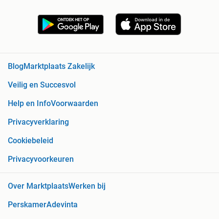
Blog
Marktplaats Zakelijk
Veilig en Succesvol
Help en Info
Voorwaarden
Privacyverklaring
Cookiebeleid
Privacyvoorkeuren
Over Marktplaats
Werken bij
Perskamer
Adevinta