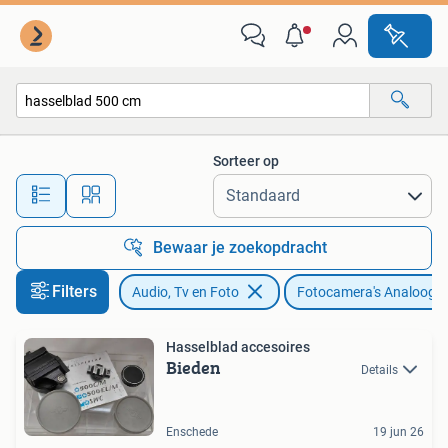
Fotocamera's Analoog
Sorteer op
Alle afstanden…
Bewaar je zoekopdracht
Filters
Audio, Tv en Foto
Fotocamera's Analoog
Hasselblad accesoires
Bieden
Details
Enschede
19 jun 26