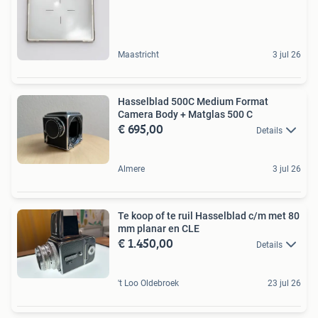
Maastricht
3 jul 26
Hasselblad 500C Medium Format
Camera Body + Matglas 500 C
€ 695,00
Details
Almere
3 jul 26
Te koop of te ruil Hasselblad c/m met 80
mm planar en CLE
€ 1.450,00
Details
't Loo Oldebroek
23 jul 26