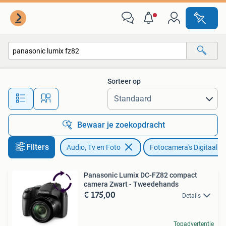
Fotocamera's Digitaal
Sorteer op
Alle afstanden…
Bewaar je zoekopdracht
Filters
Audio, Tv en Foto
Fotocamera's Digitaal
Panasonic Lumix DC-FZ82 compact
camera Zwart - Tweedehands
€ 175,00
Details
Topadvertentie