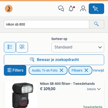
Fotografie | Flitsers
Sorteer op
Alle afstanden…
Bewaar je zoekopdracht
Filters
Audio, Tv en Foto
Flitsers
Verwijder f
Nikon SB-800 flitser - Tweedehands
€ 109,00
Details
Topadvertentie