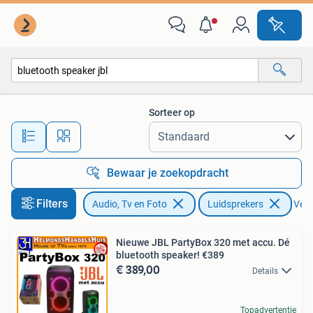
Luidsprekers
Sorteer op
Alle afstanden…
Bewaar je zoekopdracht
Filters
Audio, Tv en Foto
Luidsprekers
Verw
Nieuwe JBL PartyBox 320 met accu. Dé
bluetooth speaker! €389
€ 389,00
Details
Topadvertentie